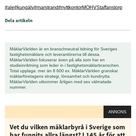
#ale
#kungälv
#marstrand
#nyttkontor
MOHV
Staffanstorp
Dela artikeln
MäklarVärlden är en branschneutral tidning för Sveriges
fastighetsmäklare och leverantörerna till dessa.
MäklarVärlden fokuserar även på alla som har en
studieinriktning som leder in i fastighetsmäklarbranschen.
Total upplaga: mer än 8 600 ex. MäklarVärlden granskar
mäklarföretagens strategi, lönsamhet och kundnytta.
MäklarVärlden utkommer årligen med sex välmatade
nummer.
ANNONS
Vet du vilken mäklarbyrå i Sverige som
har funnits allra längst? I 145 år för att