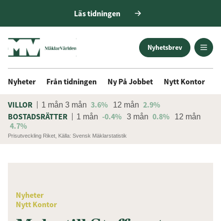
Läs tidningen
Nyhetsbrev
Nyheter
Från tidningen
Ny På Jobbet
Nytt Kontor
D
VILLOR
3.6%
2.9%
1 mån
3 mån
12 mån
BOSTADSRÄTTER
-0.4%
0.8%
1 mån
3 mån
12 mån
4.7%
Prisutveckling Riket, Källa: Svensk Mäklarstatistik
ANNONS
Få den senaste informationen
Nyheter
först
Nytt Kontor