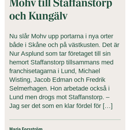
Mohv till Staffanstorp
Anmäl dig till vårt nyhetsbrev!
och Kungälv
Nu slår Mohv upp portarna i nya orter
Prenumerera
både i Skåne och på västkusten. Det är
Genom att klicka på "Prenumerera" ger du
Nur Asplund som tar företaget till sin
samtycke till att vi sparar och använder dina
hemort Staffanstorp tillsammans med
personuppgifter i enlighet med vår
integritetspolicy.
franchisetagarna i Lund, Michael
Wisting, Jacob Edman och Fredrik
Selmerhagen. Hon arbetade också i
Lund men drogs mot Staffanstorp. –
Jag ser det som en klar fördel för […]
Maria Forsström