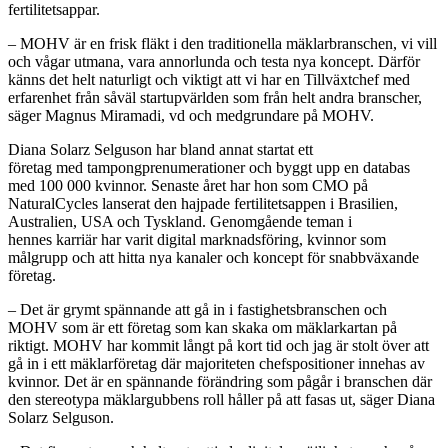
fertilitetsappar.
– MOHV är en frisk fläkt i den traditionella mäklarbranschen, vi vill
och vågar utmana, vara annorlunda och testa nya koncept. Därför
känns det helt naturligt och viktigt att vi har en Tillväxtchef med
erfarenhet från såväl startupvärlden som från helt andra branscher,
säger Magnus Miramadi, vd och medgrundare på MOHV.
Diana Solarz Selguson har bland annat startat ett
företag med tampongprenumerationer och byggt upp en databas
med 100 000 kvinnor. Senaste året har hon som CMO på
NaturalCycles lanserat den hajpade fertilitetsappen i Brasilien,
Australien, USA och Tyskland. Genomgående teman i
hennes karriär har varit digital marknadsföring, kvinnor som
målgrupp och att hitta nya kanaler och koncept för snabbväxande
företag.
– Det är grymt spännande att gå in i fastighetsbranschen och
MOHV som är ett företag som kan skaka om mäklarkartan på
riktigt. MOHV har kommit långt på kort tid och jag är stolt över att
gå in i ett mäklarföretag där majoriteten chefspositioner innehas av
kvinnor. Det är en spännande förändring som pågår i branschen där
den stereotypa mäklargubbens roll håller på att fasas ut, säger Diana
Solarz Selguson.