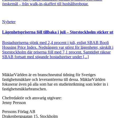
önskemål – från walk-in-skafferi till hushållsrobotar.
Nyheter
Lägenhetspriserna föll tillbaka i juli – Storstockholm sticker ut
Bostadspriserna sjönk med 2,4 procent i juli, enligt SBAB Booli
Housing Price Index. Nedgången var störst för lägenheter, särskilt i
Storstockholm där priserna föll med 7,1 procent. Samtidigt räknar
SBAB fortsatt med stigande bostadspriser under [...]
MäklarVärlden är en branschneutral tidning för Sveriges
fastighetsmäklare och leverantörerna till dessa. MäklarVärlden
fokuserar även på alla som har en studieinriktning som leder in i
fastighetsmäklarbranschen.
Chefredaktör och ansvarig utgivare:
Jenny Persson
Perssons Förlag AB
Drakenbergsgatan 15, Stockholm