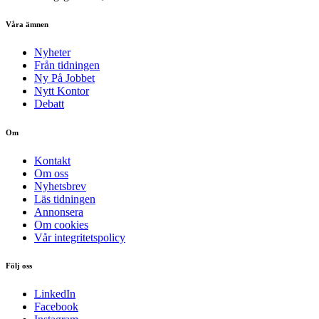
Våra ämnen
Nyheter
Från tidningen
Ny På Jobbet
Nytt Kontor
Debatt
Om
Kontakt
Om oss
Nyhetsbrev
Läs tidningen
Annonsera
Om cookies
Vår integritetspolicy
Följ oss
LinkedIn
Facebook