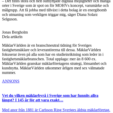
– Det finns stora och helt outnyttjade digitala möjligheter och många
orter i Sverige som är spot on för MOHVs koncept, varumärke och
målgrupp. Att få jobba med tillväxt i detta bolag är en energibomb
och utmaning som verkligen triggar mig, säger Diana Solarz
Selguson.
Jonas Bergholm
Dela artikeln
MäklarVärlden är en branschneutral tidning för Sveriges
fastighetsmäklare och leverantörerna till dessa. MäklarVärlden
fokuserar även på alla som har en studieinriktning som leder in i
fastighetsmäklarbranschen. Total upplaga: mer än 8 600 ex.
MäklarVärlden granskar mäklarföretagens strategi, lönsamhet och
kundnytta. MäklarVärlden utkommer årligen med sex välmatade
nummer.
ANNONS
Vet du vilken mäklarbyrå i Sverige som har funnits allra
längst? I 145 år för att vara exakt…
Med anor från 1881 är Carlsson Ring Sveriges äldsta mäklarföretag.