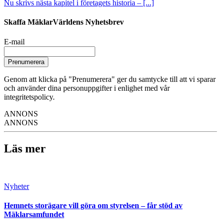
Nu skrivs nästa kapitel i företagets historia – [...]
Skaffa MäklarVärldens Nyhetsbrev
E-mail
Prenumerera
Genom att klicka på "Prenumerera" ger du samtycke till att vi sparar
och använder dina personuppgifter i enlighet med vår
integritetspolicy.
ANNONS
ANNONS
Läs mer
Nyheter
Hemnets storägare vill göra om styrelsen – får stöd av
Mäklarsamfundet