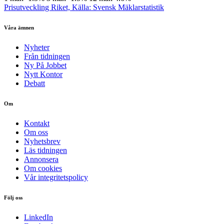
Prisutveckling Riket, Källa: Svensk Mäklarstatistik
Våra ämnen
Nyheter
Från tidningen
Ny På Jobbet
Nytt Kontor
Debatt
Om
Kontakt
Om oss
Nyhetsbrev
Läs tidningen
Annonsera
Om cookies
Vår integritetspolicy
Följ oss
LinkedIn