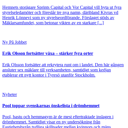
Hemnets storägare Sprints Capital och Vor Capital vill byta ut fyra
styrelseledamöter och föreslår tre nya namn, däribland Kivras vd
Henrik Lönnevi som ny styrelseordförande. Förslaget stöds av
Mäklarsamfundet, som betonar vikten av en starkare [...]
Ny På Jobbet
Erik Olsson fortsätter växa – stärker fyra orter
Erik Olsson fortsätter att rekrytera runt om i landet. Den här gången
ansluter sex mäklare till verksamheten, samtidigt som kedjan
etablerar ett nytt kontor i Tyresö utanför Stockholm.
Nyheter
Pool toppar svenskarnas önskelista i drömhemmet
Pool, bastu och hemmagym är de mest eftertraktade inslagen i
drömhemmet. Samtidigt visar en ny undersökning från
Fastighetsbyrån tydliga skillnader mellan kvinnors och mäns