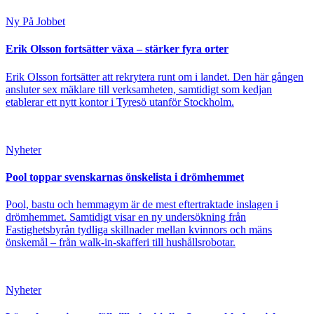
Ny På Jobbet
Erik Olsson fortsätter växa – stärker fyra orter
Erik Olsson fortsätter att rekrytera runt om i landet. Den här gången
ansluter sex mäklare till verksamheten, samtidigt som kedjan
etablerar ett nytt kontor i Tyresö utanför Stockholm.
Nyheter
Pool toppar svenskarnas önskelista i drömhemmet
Pool, bastu och hemmagym är de mest eftertraktade inslagen i
drömhemmet. Samtidigt visar en ny undersökning från
Fastighetsbyrån tydliga skillnader mellan kvinnors och mäns
önskemål – från walk-in-skafferi till hushållsrobotar.
Nyheter