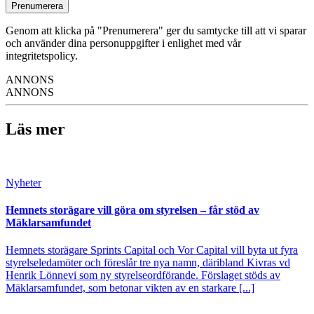
Prenumerera
Genom att klicka på "Prenumerera" ger du samtycke till att vi sparar
och använder dina personuppgifter i enlighet med vår
integritetspolicy.
ANNONS
ANNONS
Läs mer
Nyheter
Hemnets storägare vill göra om styrelsen – får stöd av
Mäklarsamfundet
Hemnets storägare Sprints Capital och Vor Capital vill byta ut fyra
styrelseledamöter och föreslår tre nya namn, däribland Kivras vd
Henrik Lönnevi som ny styrelseordförande. Förslaget stöds av
Mäklarsamfundet, som betonar vikten av en starkare [...]