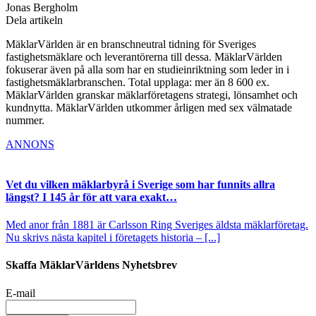
Jonas Bergholm
Dela artikeln
MäklarVärlden är en branschneutral tidning för Sveriges
fastighetsmäklare och leverantörerna till dessa. MäklarVärlden
fokuserar även på alla som har en studieinriktning som leder in i
fastighetsmäklarbranschen. Total upplaga: mer än 8 600 ex.
MäklarVärlden granskar mäklarföretagens strategi, lönsamhet och
kundnytta. MäklarVärlden utkommer årligen med sex välmatade
nummer.
ANNONS
Vet du vilken mäklarbyrå i Sverige som har funnits allra
längst? I 145 år för att vara exakt…
Med anor från 1881 är Carlsson Ring Sveriges äldsta mäklarföretag.
Nu skrivs nästa kapitel i företagets historia – [...]
Skaffa MäklarVärldens Nyhetsbrev
E-mail