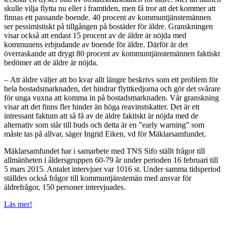
skulle vilja flytta nu eller i framtiden, men få tror att det kommer att
finnas ett passande boende. 40 procent av kommuntjänstemännen
ser pessimistiskt på tillgången på bostäder för äldre. Granskningen
visar också att endast 15 procent av de äldre är nöjda med
kommunens erbjudande av boende för äldre. Därför är det
överraskande att drygt 80 procent av kommuntjänstemännen faktiskt
bedömer att de äldre är nöjda.
– Att äldre väljer att bo kvar allt längre beskrivs som ett problem för
hela bostadsmarknaden, det hindrar flyttkedjorna och gör det svårare
för unga vuxna att komma in på bostadsmarknaden. Vår granskning
visar att det finns fler hinder än höga reavinstskatter. Det är ett
intressant faktum att så få av de äldre faktiskt är nöjda med de
alternativ som står till buds och detta är en ”early warning” som
måste tas på allvar, säger Ingrid Eiken, vd för Mäklarsamfundet.
Mäklarsamfundet har i samarbete med TNS Sifo ställt frågor till
allmänheten i åldersgruppen 60-79 år under perioden 16 februari till
5 mars 2015. Antalet intervjuer var 1016 st. Under samma tidsperiod
ställdes också frågor till kommuntjänstemän med ansvar för
äldrefrågor, 150 personer intervjuades.
Läs mer!