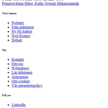
Prisutveckling Riket, Källa: Svensk Mäklarstatistik
Våra ämnen
Nyheter
Från tidningen
Ny På Jobbet
Nytt Kontor
Debatt
Om
Kontakt
Om oss
Nyhetsbrev
Läs tidningen
Annonsera
Om cookies
Vår integritetspolicy
Följ oss
LinkedIn