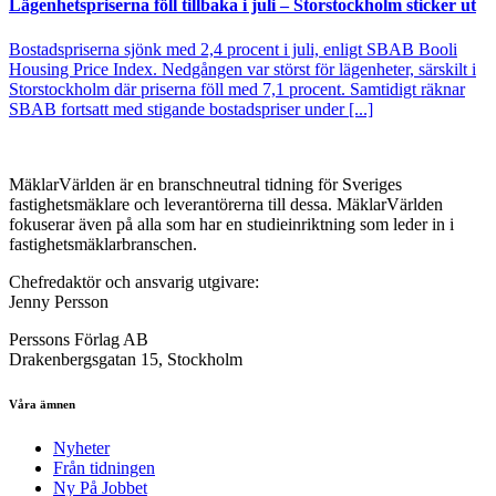
Lägenhetspriserna föll tillbaka i juli – Storstockholm sticker ut
Bostadspriserna sjönk med 2,4 procent i juli, enligt SBAB Booli
Housing Price Index. Nedgången var störst för lägenheter, särskilt i
Storstockholm där priserna föll med 7,1 procent. Samtidigt räknar
SBAB fortsatt med stigande bostadspriser under [...]
MäklarVärlden är en branschneutral tidning för Sveriges
fastighetsmäklare och leverantörerna till dessa. MäklarVärlden
fokuserar även på alla som har en studieinriktning som leder in i
fastighetsmäklarbranschen.
Chefredaktör och ansvarig utgivare:
Jenny Persson
Perssons Förlag AB
Drakenbergsgatan 15, Stockholm
Våra ämnen
Nyheter
Från tidningen
Ny På Jobbet