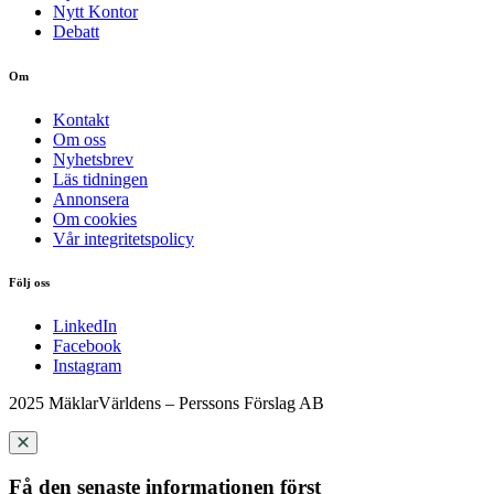
Nytt Kontor
Debatt
Om
Kontakt
Om oss
Nyhetsbrev
Läs tidningen
Annonsera
Om cookies
Vår integritetspolicy
Följ oss
LinkedIn
Facebook
Instagram
2025 MäklarVärldens – Perssons Förslag AB
Få den senaste informationen först