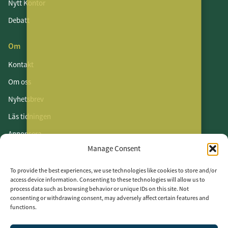
Nytt Kontor
Debatt
Om
Kontakt
Om oss
Nyhetsbrev
Läs tidningen
Annonsera
Manage Consent
Om cookies
Vår integritetspolicy
To provide the best experiences, we use technologies like cookies to store and/or
access device information. Consenting to these technologies will allow us to
process data such as browsing behavior or unique IDs on this site. Not
Följ oss
consenting or withdrawing consent, may adversely affect certain features and
functions.
LinkedIn