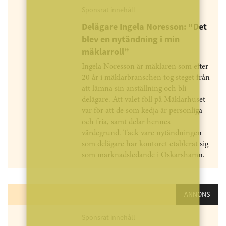
Sponsrat innehåll
Delägare Ingela Noresson: “Det
blev en nytändning i min
mäklarroll”
Ingela Noresson är mäklaren som efter
20 år i mäklarbranschen tog steget från
att lämna sin anställning och bli
delägare. Att valet föll på Mäklarhuset
var för att de som kedja är personliga
och fria, samt delar hennes
värdegrund. Tack vare nytändningen
som delägare har kontoret etablerat sig
som marknadsledande i Oskarshamn.
ANNONS
Sponsrat innehåll