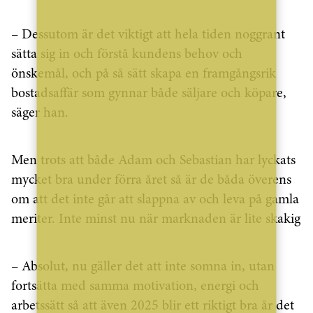
– Dessutom är det viktigt att hela tiden noggrant
sätta sig in och förstå kundens behov och
önskemål, och på så sätt skapa en framgångsrik
bostadsaffär som gynnar både säljare och köpare,
säger han.
Men trots att både Adam och Sebastian har lyckats
mycket bra under förra året så är de båda överens
om att det inte går att slappna av och leva på gamla
meriter. Inte minst nu när marknaden är lite skakig
– Absolut, nu gäller det att inte somna in, utan
fortsätta med samma motivation, energi och
arbetssätt så att även 2025 blir ett riktigt bra år det