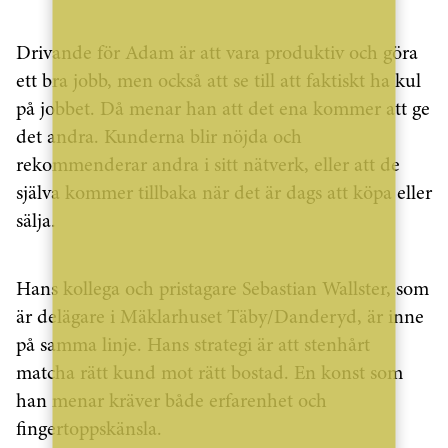
Drivande för Adam är att vara produktiv och göra
ett bra jobb, men också att se till att faktiskt ha kul
på jobbet. Då menar han att det ena kommer att ge
det andra. Kunderna blir nöjda och
rekommenderar andra i sitt nätverk, eller att de
själva kommer tillbaka när det är dags att köpa eller
sälja.
Hans kollega och pristagare Sebastian Wallster, som
är delägare i Mäklarhuset Täby/Danderyd, är inne
på samma linje. Hans strategi är att stenhårt
matcha rätt kund mot rätt bostad. En konst som
han menar kräver både erfarenhet och
fingertoppskänsla.