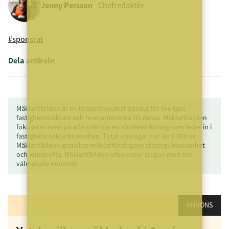
Jenny Persson
Chefredaktör
#sponsrat
Dela artikeln
MäklarVärlden är en branschneutral tidning för Sveriges
fastighetsmäklare och leverantörerna till dessa. MäklarVärlden
fokuserar även på alla som har en studieinriktning som leder in i
fastighetsmäklarbranschen. Total upplaga: mer än 8 600 ex.
MäklarVärlden granskar mäklarföretagens strategi, lönsamhet
och kundnytta. MäklarVärlden utkommer årligen med sex
välmatade nummer.
ANNONS