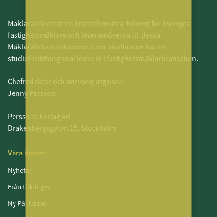
MäklarVärlden är en branschneutral tidning för Sveriges
fastighetsmäklare och leverantörerna till dessa.
MäklarVärlden fokuserar även på alla som har en
studieinriktning som leder in i fastighetsmäklarbranschen.
Chefredaktör och ansvarig utgivare:
Jenny Persson
Perssons Förlag AB
Drakenbergsgatan 15, Stockholm
Våra ämnen
Nyheter
Från tidningen
Ny På Jobbet