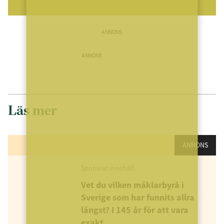
ANNONS
ANNONS
Läs mer
ANNONS
Sponsrat innehåll
Vet du vilken mäklarbyrå i
Sverige som har funnits allra
längst? I 145 år för att vara
exakt…