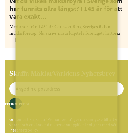
Vet du vilken mäklarbyrå i Sverige som
har funnits allra längst? I 145 år för att
vara exakt…
Med anor från 1881 är Carlsson Ring Sveriges äldsta
mäklarföretag. Nu skrivs nästa kapitel i företagets historia –
[...]
Skaffa MäklarVärldens Nyhetsbrev
Prenumerera
Genom att klicka på "Prenumerera" ger du samtycke till att vi
sparar och använder dina personuppgifter i enlighet med vår
integritetspolicy.