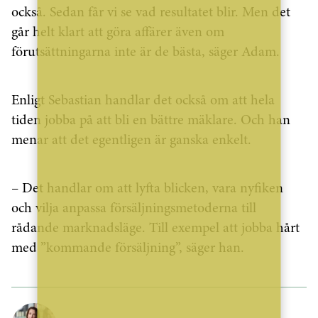
också. Sedan får vi se vad resultatet blir. Men det
går helt klart att göra affärer även om
förutsättningarna inte är de bästa, säger Adam.
Enligt Sebastian handlar det också om att hela
tiden jobba på att bli en bättre mäklare. Och han
menar att det egentligen är ganska enkelt.
– Det handlar om att lyfta blicken, vara nyfiken
och vilja anpassa försäljningsmetoderna till
rådande marknadsläge. Till exempel att jobba hårt
med ”kommande försäljning”, säger han.