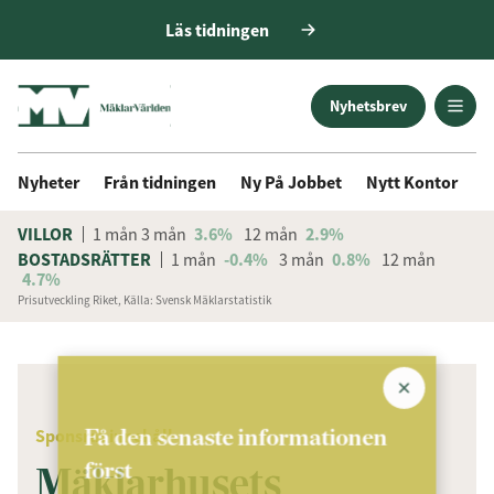
Läs tidningen
Nyhetsbrev
Nyheter
Från tidningen
Ny På Jobbet
Nytt Kontor
D
VILLOR
1 mån
3 mån
3.6%
12 mån
2.9%
BOSTADSRÄTTER
1 mån
-0.4%
3 mån
0.8%
12 mån
4.7%
Prisutveckling Riket, Källa: Svensk Mäklarstatistik
ANNONS
Få den senaste informationen
Sponsrat innehåll
först
Mäklarhusets