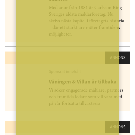
Med anor från 1881 är Carlsson Ring
Sveriges äldsta mäklarföretag. Nu
skrivs nästa kapitel i företagets historia
– där ett starkt arv möter framtidens
möjligheter.
ANNONS
Sponsrat innehåll
Våningen & Villan är tillbaka
Vi söker engagerade mäklare, partners
och framtida ledare som vill vara med
på vår fortsatta tillväxtresa.
ANNONS