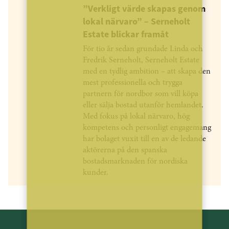
”Verkligt värde skapas genom
lokal närvaro” – Serneholt
Estate blickar framåt
För tio år sedan grundade Linda och
Fredrik Serneholt, Serneholt Estate
med en tydlig ambition – att skapa den
mest professionella och trygga
partnern för nordbor som vill köpa
eller sälja bostad utanför hemlandet.
Med fokus på lokal närvaro, hög
kompetens och personligt engagemang
har bolaget vuxit till en av de ledande
aktörerna på den spanska
bostadsmarknaden för nordiska
kunder.