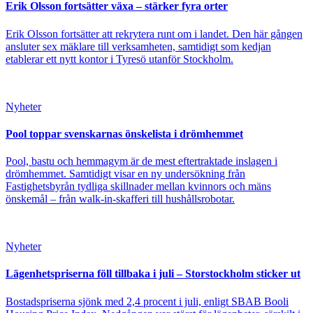
Erik Olsson fortsätter växa – stärker fyra orter
Erik Olsson fortsätter att rekrytera runt om i landet. Den här gången
ansluter sex mäklare till verksamheten, samtidigt som kedjan
etablerar ett nytt kontor i Tyresö utanför Stockholm.
Nyheter
Pool toppar svenskarnas önskelista i drömhemmet
Pool, bastu och hemmagym är de mest eftertraktade inslagen i
drömhemmet. Samtidigt visar en ny undersökning från
Fastighetsbyrån tydliga skillnader mellan kvinnors och mäns
önskemål – från walk-in-skafferi till hushållsrobotar.
Nyheter
Lägenhetspriserna föll tillbaka i juli – Storstockholm sticker ut
Bostadspriserna sjönk med 2,4 procent i juli, enligt SBAB Booli