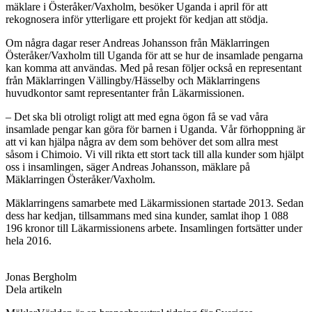
mäklare i Österåker/Vaxholm, besöker Uganda i april för att
rekognosera inför ytterligare ett projekt för kedjan att stödja.
Om några dagar reser Andreas Johansson från Mäklarringen
Österåker/Vaxholm till Uganda för att se hur de insamlade pengarna
kan komma att användas. Med på resan följer också en representant
från Mäklarringen Vällingby/Hässelby och Mäklarringens
huvudkontor samt representanter från Läkarmissionen.
– Det ska bli otroligt roligt att med egna ögon få se vad våra
insamlade pengar kan göra för barnen i Uganda. Vår förhoppning är
att vi kan hjälpa några av dem som behöver det som allra mest
såsom i Chimoio. Vi vill rikta ett stort tack till alla kunder som hjälpt
oss i insamlingen, säger Andreas Johansson, mäklare på
Mäklarringen Österåker/Vaxholm.
Mäklarringens samarbete med Läkarmissionen startade 2013. Sedan
dess har kedjan, tillsammans med sina kunder, samlat ihop 1 088
196 kronor till Läkarmissionens arbete. Insamlingen fortsätter under
hela 2016.
Jonas Bergholm
Dela artikeln