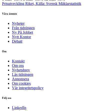
Prisutveckling Riket, Källa: Svensk Mäklarstatistik
Våra ämnen
Nyheter
Från tidningen
Ny På Jobbet
Nytt Kontor
Debatt
Om
Kontakt
Om oss
Nyhetsbrev
Läs tidningen
Annonsera
Om cookies
Vår integritetspolicy
Följ oss
LinkedIn