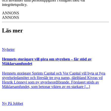
och använder dina personuppgifter i enlighet med vår
integritetspolicy.
ANNONS
ANNONS
Läs mer
Nyheter
Hemnets storägare vill göra om styrelsen – får stöd av
Mäklarsamfundet
Hemnets storägare Sprints Capital och Vor Capital vill byta ut fyra
styrelseledamöter och föreslår tre nya namn, däribland Kivras vd
Henrik Lönnevi som ny styrelseordförande. Förslaget stöds av
Mäklarsamfundet, som betonar vikten av en starkare [...]
Ny På Jobbet