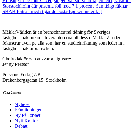
Housing Price Index. Nedgången var störst för lägenheter, särskilt i
Storstockholm där priserna föll med 7,1 procent. Samtidigt räknar
SBAB fortsatt med stigande bostadspriser under [...]
MäklarVärlden är en branschneutral tidning för Sveriges
fastighetsmäklare och leverantörerna till dessa. MäklarVärlden
fokuserar även på alla som har en studieinriktning som leder in i
fastighetsmäklarbranschen.
Chefredaktör och ansvarig utgivare:
Jenny Persson
Perssons Förlag AB
Drakenbergsgatan 15, Stockholm
Våra ämnen
Nyheter
Från tidningen
Ny På Jobbet
Nytt Kontor
Debatt