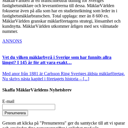
MäklarVärlden är en branschneutral tidning för Sveriges
fastighetsmäklare och leverantörerna till dessa. MäklarVärlden
fokuserar även på alla som har en studieinriktning som leder in i
fastighetsmäklarbranschen. Total upplaga: mer än 8 600 ex.
MäklarVärlden granskar mäklarföretagens strategi, lönsamhet och
kundnytta. MäklarVärlden utkommer årligen med sex välmatade
nummer.
ANNONS
Vet du vilken mäklarbyrå i Sverige som har funnits allra
längst? I 145 år för att vara exakt…
Med anor från 1881 är Carlsson Ring Sveriges äldsta mäklarföretag.
Nu skrivs nästa kapitel i företagets historia – [...]
Skaffa MäklarVärldens Nyhetsbrev
E-mail
Prenumerera
Genom att klicka på "Prenumerera" ger du samtycke till att vi sparar