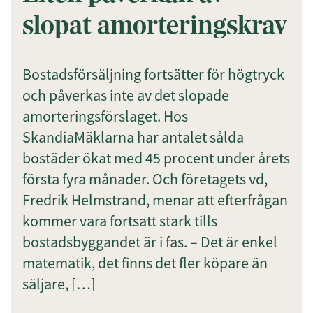
Anmäl dig till vårt nyhetsbrev!
slopat amorteringskrav
Bostadsförsäljning fortsätter för högtryck
Prenumerera
och påverkas inte av det slopade
amorteringsförslaget. Hos
Genom att klicka på "Prenumerera" ger du
SkandiaMäklarna har antalet sålda
samtycke till att vi sparar och använder dina
personuppgifter i enlighet med vår
bostäder ökat med 45 procent under årets
integritetspolicy.
första fyra månader. Och företagets vd,
Fredrik Helmstrand, menar att efterfrågan
kommer vara fortsatt stark tills
bostadsbyggandet är i fas. – Det är enkel
matematik, det finns det fler köpare än
säljare, […]