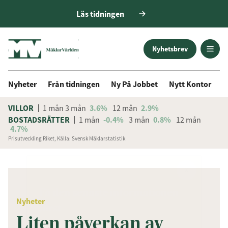
Läs tidningen
Nyhetsbrev
Nyheter
Från tidningen
Ny På Jobbet
Nytt Kontor
D
VILLOR
1 mån
3 mån
3.6%
12 mån
2.9%
BOSTADSRÄTTER
1 mån
-0.4%
3 mån
0.8%
12 mån
4.7%
Prisutveckling Riket, Källa: Svensk Mäklarstatistik
ANNONS
Få den senaste informationen
Nyheter
först
Liten påverkan av