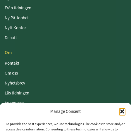
Från tidningen
Ny På Jobbet
Nytt Kontor
Debatt
Om
Kontakt
Om oss
Nyhetsbrev
Läs tidningen
Annonsera
Manage Consent
Om cookies
Vår integritetspolicy
To provide the best experiences, we use technologies like cookies to store and/or
access device information. Consenting to these technologies will allow us to