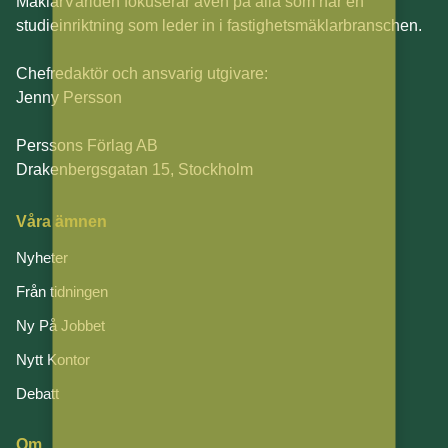
MäklarVärlden fokuserar även på alla som har en
studieinriktning som leder in i fastighetsmäklarbranschen.
Chefredaktör och ansvarig utgivare:
Jenny Persson
Perssons Förlag AB
Drakenbergsgatan 15, Stockholm
Våra ämnen
Nyheter
Från tidningen
Ny På Jobbet
Nytt Kontor
Debatt
Om