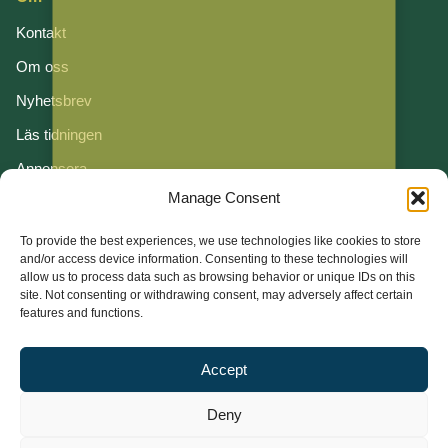
Kontakt
Om oss
Nyhetsbrev
Läs tidningen
Annonsera
Manage Consent
Om cookies
Vår integritetspolicy
To provide the best experiences, we use technologies like cookies to store
and/or access device information. Consenting to these technologies will
allow us to process data such as browsing behavior or unique IDs on this
Följ oss
site. Not consenting or withdrawing consent, may adversely affect certain
features and functions.
LinkedIn
Facebook
Accept
Instagram
Deny