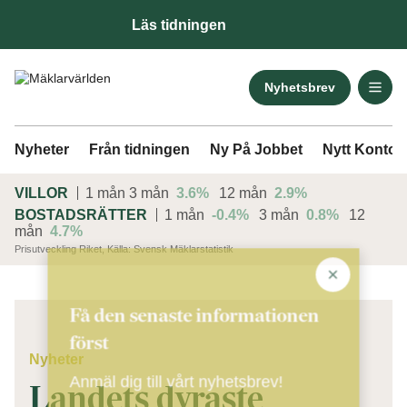
Läs tidningen
Nyhetsbrev
Nyheter
Från tidningen
Ny På Jobbet
Nytt Kontor
VILLOR
1 mån
3 mån
3.6%
12 mån
2.9%
BOSTADSRÄTTER
1 mån
-0.4%
3 mån
0.8%
12
mån
4.7%
Prisutveckling Riket, Källa: Svensk Mäklarstatistik
ANNONS
Få den senaste informationen
först
Nyheter
Anmäl dig till vårt nyhetsbrev!
Landets dyraste