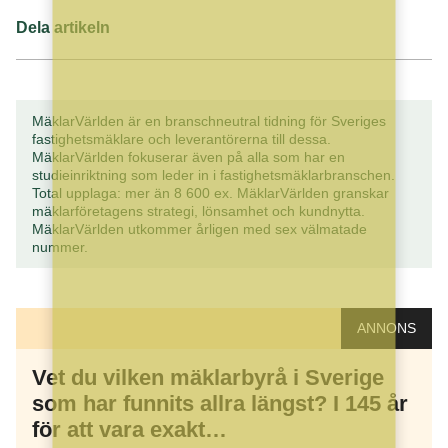
Dela artikeln
MäklarVärlden är en branschneutral tidning för Sveriges
fastighetsmäklare och leverantörerna till dessa.
MäklarVärlden fokuserar även på alla som har en
studieinriktning som leder in i fastighetsmäklarbranschen.
Total upplaga: mer än 8 600 ex. MäklarVärlden granskar
mäklarföretagens strategi, lönsamhet och kundnytta.
MäklarVärlden utkommer årligen med sex välmatade
nummer.
ANNONS
Vet du vilken mäklarbyrå i Sverige
som har funnits allra längst? I 145 år
för att vara exakt…