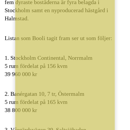
fem dyraste bostäderna är fyra belagda i
Stockholm samt en nyproducerad hästgård i
Halmstad.
Listan som Booli tagit fram ser ut som följer:
1. Stockholm Continental, Norrmalm
5 rum fördelat på 156 kvm
39 960 000 kr
2. Banérgatan 10, 7 tr, Östermalm
5 rum fördelat på 165 kvm
38 800 000 kr
3. Vårgärdsvägen 39, Saltsjöbaden