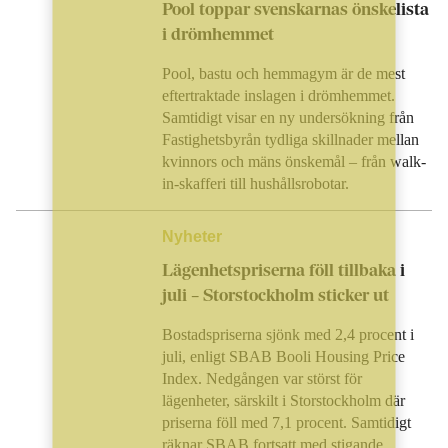
Pool toppar svenskarnas önskelista
i drömhemmet
Pool, bastu och hemmagym är de mest
eftertraktade inslagen i drömhemmet.
Samtidigt visar en ny undersökning från
Fastighetsbyrån tydliga skillnader mellan
kvinnors och mäns önskemål – från walk-
in-skafferi till hushållsrobotar.
Nyheter
Lägenhetspriserna föll tillbaka i
juli – Storstockholm sticker ut
Bostadspriserna sjönk med 2,4 procent i
juli, enligt SBAB Booli Housing Price
Index. Nedgången var störst för
lägenheter, särskilt i Storstockholm där
priserna föll med 7,1 procent. Samtidigt
räknar SBAB fortsatt med stigande