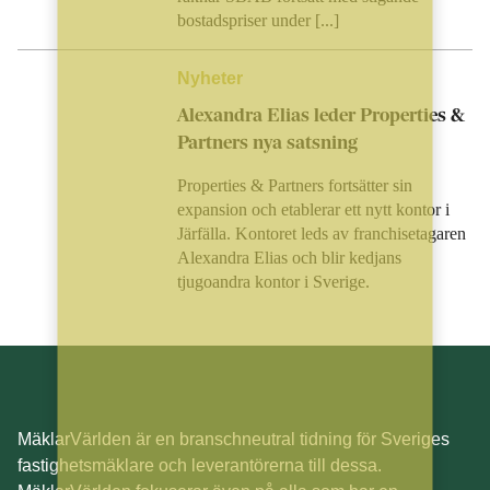
bostadspriser under [...]
Nyheter
Alexandra Elias leder Properties &
Partners nya satsning
Properties & Partners fortsätter sin
expansion och etablerar ett nytt kontor i
Järfälla. Kontoret leds av franchisetagaren
Alexandra Elias och blir kedjans
tjugoandra kontor i Sverige.
MäklarVärlden är en branschneutral tidning för Sveriges
fastighetsmäklare och leverantörerna till dessa.