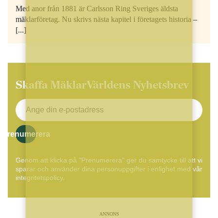
Med anor från 1881 är Carlsson Ring Sveriges äldsta
mäklarföretag. Nu skrivs nästa kapitel i företagets historia –
[...]
Skaffa MäklarVärldens Nyhetsbrev
Prenumerera
Genom att klicka på "Prenumerera" ger du samtycke till att vi
sparar och använder dina personuppgifter i enlighet med vår
integritetspolicy.
ANNONS