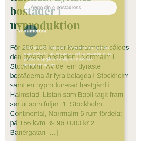
bostäder i
nyproduktion
Prenumerera
För 256 153 kr per kvadratmeter såldes
Genom att klicka på "Prenumerera" ger du
samtycke till att vi sparar och använder dina
den dyraste bostaden i Norrmalm i
personuppgifter i enlighet med vår
integritetspolicy.
Stockholm. Av de fem dyraste
bostäderna är fyra belagda i Stockholm
samt en nyproducerad hästgård i
Halmstad. Listan som Booli tagit fram
ser ut som följer: 1. Stockholm
Continental, Norrmalm 5 rum fördelat
på 156 kvm 39 960 000 kr 2.
Banérgatan […]