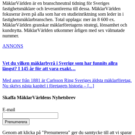
MäklarVärlden är en branschneutral tidning för Sveriges
fastighetsmäklare och leverantörerna till dessa. MäklarVärlden
fokuserar även på alla som har en studieinriktning som leder in i
fastighetsmäklarbranschen. Total upplaga: mer än 8 600 ex.
MäklarVärlden granskar mäklarföretagens strategi, lönsamhet och
kundnytta. MäklarVärlden utkommer årligen med sex välmatade
nummer.
ANNONS
Vet du vilken mäklarbyrå i Sverige som har funnits allra
längst? I 145 år för att vara exakt…
Med anor från 1881 är Carlsson Ring Sveriges äldsta mäklarföretag.
Nu skrivs nästa kapitel i företagets historia – [...]
Skaffa MäklarVärldens Nyhetsbrev
E-mail
Prenumerera
Genom att klicka på "Prenumerera" ger du samtycke till att vi sparar