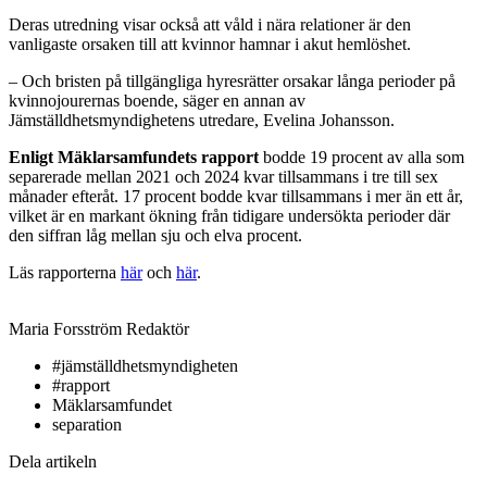
Deras utredning visar också att våld i nära relationer är den
vanligaste orsaken till att kvinnor hamnar i akut hemlöshet.
– Och bristen på tillgängliga hyresrätter orsakar långa perioder på
kvinnojourernas boende, säger en annan av
Jämställdhetsmyndighetens utredare, Evelina Johansson.
Enligt Mäklarsamfundets rapport
bodde 19 procent av alla som
separerade mellan 2021 och 2024 kvar tillsammans i tre till sex
månader efteråt. 17 procent bodde kvar tillsammans i mer än ett år,
vilket är en markant ökning från tidigare undersökta perioder där
den siffran låg mellan sju och elva procent.
Läs rapporterna
här
och
här
.
Maria Forsström
Redaktör
#jämställdhetsmyndigheten
#rapport
Mäklarsamfundet
separation
Dela artikeln