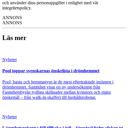
och använder dina personuppgifter i enlighet med vår
integritetspolicy.
ANNONS
ANNONS
Läs mer
Nyheter
Pool toppar svenskarnas önskelista i drömhemmet
Pool, bastu och hemmagym är de mest eftertraktade inslagen i
drömhemmet. Samtidigt visar en ny undersökning från
Fastighetsbyrån tydliga skillnader mellan kvinnors och mäns
önskemål – från walk-in-skafferi till hushållsrobotar.
Nyheter
Lägenhetspriserna föll tillbaka i juli – Storstockholm sticker ut