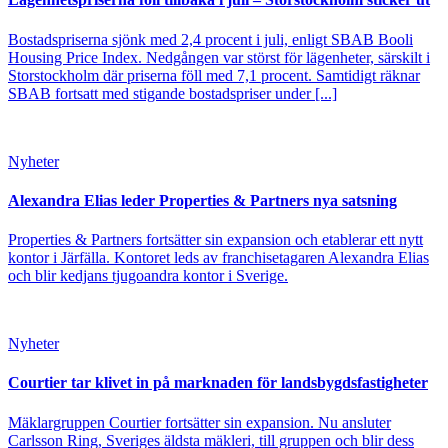
Bostadspriserna sjönk med 2,4 procent i juli, enligt SBAB Booli
Housing Price Index. Nedgången var störst för lägenheter, särskilt i
Storstockholm där priserna föll med 7,1 procent. Samtidigt räknar
SBAB fortsatt med stigande bostadspriser under [...]
Nyheter
Alexandra Elias leder Properties & Partners nya satsning
Properties & Partners fortsätter sin expansion och etablerar ett nytt
kontor i Järfälla. Kontoret leds av franchisetagaren Alexandra Elias
och blir kedjans tjugoandra kontor i Sverige.
Nyheter
Courtier tar klivet in på marknaden för landsbygdsfastigheter
Mäklargruppen Courtier fortsätter sin expansion. Nu ansluter
Carlsson Ring, Sveriges äldsta mäkleri, till gruppen och blir dess