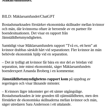
Mäklarsamfundet.
BILD: Mäklarsamfundet/ChatGPT
Bostadsmarknaden förstärker ekonomiska skillnader mellan kvinnor
och män, där kvinnorna oftare är beroende av en partner för
boendesituationen. Det visar en rapport från
Jämställdhetsmyndigheten.
Samtidigt visar Mäklarsamfundets rapport ”Två ex, ett hem” att
kvinnor drabbas särskilt hårt vid separationer. Fler kvinnor än män
behövde ekonomisk hjälp vid en separation.
– Det är tydligt att kvinnor får bära en stor del av bördan vid
separation, inte minst ekonomiskt, säger Mäklarsamfundets
boendeexpert Amanda Broberg i en kommentar.
Jämställdhetsmyndighetens rapport kom
på uppdrag av
regeringen och visar liknande mönster.
– Kvinnors lägre inkomster ger ett sämre utgångsläge.
Bostadsmarknaden är inte grunden till ojämställdheten, men den
förstärker de ekonomiska skillnaderna mellan kvinnor och män,
säger utredaren Sara Andersson i ett uttalande.