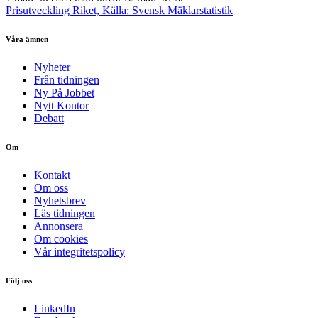
Prisutveckling Riket, Källa: Svensk Mäklarstatistik
Våra ämnen
Nyheter
Från tidningen
Ny På Jobbet
Nytt Kontor
Debatt
Om
Kontakt
Om oss
Nyhetsbrev
Läs tidningen
Annonsera
Om cookies
Vår integritetspolicy
Följ oss
LinkedIn