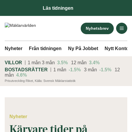
Läs tidningen
Nyhetsbrev
Nyheter
Från tidningen
Ny På Jobbet
Nytt Kontor
VILLOR
1 mån
3 mån
3.5%
12 mån
3.4%
BOSTADSRÄTTER
1 mån
-1.5%
3 mån
-1.5%
12
mån
4.6%
Prisutveckling Riket, Källa: Svensk Mäklarstatistik
ANNONS
Nyheter
Kärvare tider på