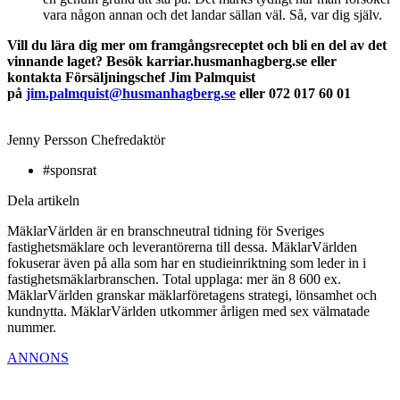
vara någon annan och det landar sällan väl. Så, var dig själv.
Vill du lära dig mer om framgångsreceptet och bli en del av det
vinnande laget? Besök karriar.husmanhagberg.se eller
kontakta Försäljningschef Jim Palmquist
på
jim.palmquist@husmanhagberg.se
eller 072 017 60 01
Jenny Persson
Chefredaktör
#sponsrat
Dela artikeln
MäklarVärlden är en branschneutral tidning för Sveriges
fastighetsmäklare och leverantörerna till dessa. MäklarVärlden
fokuserar även på alla som har en studieinriktning som leder in i
fastighetsmäklarbranschen. Total upplaga: mer än 8 600 ex.
MäklarVärlden granskar mäklarföretagens strategi, lönsamhet och
kundnytta. MäklarVärlden utkommer årligen med sex välmatade
nummer.
ANNONS