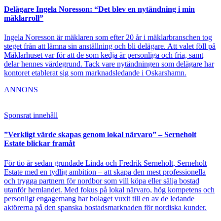
Delägare Ingela Noresson: “Det blev en nytändning i min
mäklarroll”
Ingela Noresson är mäklaren som efter 20 år i mäklarbranschen tog
steget från att lämna sin anställning och bli delägare. Att valet föll på
Mäklarhuset var för att de som kedja är personliga och fria, samt
delar hennes värdegrund. Tack vare nytändningen som delägare har
kontoret etablerat sig som marknadsledande i Oskarshamn.
ANNONS
Sponsrat innehåll
”Verkligt värde skapas genom lokal närvaro” – Serneholt
Estate blickar framåt
För tio år sedan grundade Linda och Fredrik Serneholt, Serneholt
Estate med en tydlig ambition – att skapa den mest professionella
och trygga partnern för nordbor som vill köpa eller sälja bostad
utanför hemlandet. Med fokus på lokal närvaro, hög kompetens och
personligt engagemang har bolaget vuxit till en av de ledande
aktörerna på den spanska bostadsmarknaden för nordiska kunder.