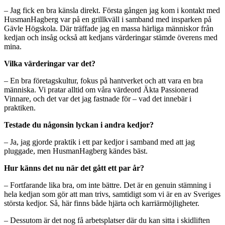
– Jag fick en bra känsla direkt. Första gången jag kom i kontakt med
HusmanHagberg var på en grillkväll i samband med insparken på
Gävle Högskola. Där träffade jag en massa härliga människor från
kedjan och insåg också att kedjans värderingar stämde överens med
mina.
Vilka värderingar var det?
– En bra företagskultur, fokus på hantverket och att vara en bra
människa. Vi pratar alltid om våra värdeord Äkta Passionerad
Vinnare, och det var det jag fastnade för – vad det innebär i
praktiken.
Testade du någonsin lyckan i andra kedjor?
– Ja, jag gjorde praktik i ett par kedjor i samband med att jag
pluggade, men HusmanHagberg kändes bäst.
Hur känns det nu när det gått ett par år?
– Fortfarande lika bra, om inte bättre. Det är en genuin stämning i
hela kedjan som gör att man trivs, samtidigt som vi är en av Sveriges
största kedjor. Så, här finns både hjärta och karriärmöjligheter.
– Dessutom är det nog få arbetsplatser där du kan sitta i skidliften