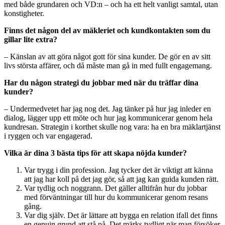
med både grundaren och VD:n – och ha ett helt vanligt samtal, utan
konstigheter.
Finns det någon del av mäkleriet och kundkontakten som du
gillar lite extra?
– Känslan av att göra något gott för sina kunder. De gör en av sitt
livs största affärer, och då måste man gå in med fullt engagemang.
Har du någon strategi du jobbar med när du träffar dina
kunder?
– Undermedvetet har jag nog det. Jag tänker på hur jag inleder en
dialog, lägger upp ett möte och hur jag kommunicerar genom hela
kundresan. Strategin i korthet skulle nog vara: ha en bra mäklartjänst
i ryggen och var engagerad.
Vilka är dina 3 bästa tips för att skapa nöjda kunder?
Var trygg i din profession. Jag tycker det är viktigt att känna
att jag har koll på det jag gör, så att jag kan guida kunden rätt.
Var tydlig och noggrann. Det gäller alltifrån hur du jobbar
med förväntningar till hur du kommunicerar genom resans
gång.
Var dig själv. Det är lättare att bygga en relation ifall det finns
en genuin grund att stå på. Det märks tydligt när man försöker