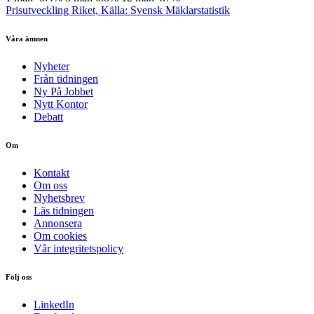
Prisutveckling Riket, Källa: Svensk Mäklarstatistik
Våra ämnen
Nyheter
Från tidningen
Ny På Jobbet
Nytt Kontor
Debatt
Om
Kontakt
Om oss
Nyhetsbrev
Läs tidningen
Annonsera
Om cookies
Vår integritetspolicy
Följ oss
LinkedIn