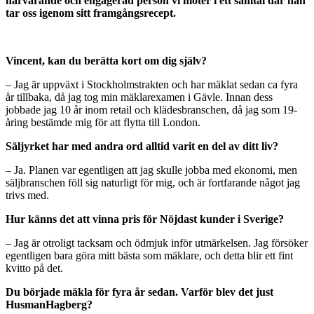
närvarande och engagerad person vi möter i ett samtal där han
tar oss igenom sitt framgångsrecept.
Vincent, kan du berätta kort om dig själv?
– Jag är uppväxt i Stockholmstrakten och har mäklat sedan ca fyra
år tillbaka, då jag tog min mäklarexamen i Gävle. Innan dess
jobbade jag 10 år inom retail och klädesbranschen, då jag som 19-
åring bestämde mig för att flytta till London.
Säljyrket har med andra ord alltid varit en del av ditt liv?
– Ja. Planen var egentligen att jag skulle jobba med ekonomi, men
säljbranschen föll sig naturligt för mig, och är fortfarande något jag
trivs med.
Hur känns det att vinna pris för Nöjdast kunder i Sverige?
– Jag är otroligt tacksam och ödmjuk inför utmärkelsen. Jag försöker
egentligen bara göra mitt bästa som mäklare, och detta blir ett fint
kvitto på det.
Du började mäkla för fyra år sedan. Varför blev det just
HusmanHagberg?