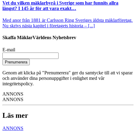
Vet du vilken mäklarbyrå i Sverige som har funnits allra
längst? I 145 år för att vara exakt…
Med anor från 1881 är Carlsson Ring Sveriges äldsta mäklarföretag.
Nu skrivs nästa kapitel i företagets historia – [...]
Skaffa MäklarVärldens Nyhetsbrev
E-mail
Prenumerera
Genom att klicka på "Prenumerera" ger du samtycke till att vi sparar
och använder dina personuppgifter i enlighet med vår
integritetspolicy.
ANNONS
ANNONS
Läs mer
ANNONS