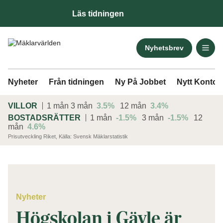
Läs tidningen
Nyhetsbrev
Nyheter
Från tidningen
Ny På Jobbet
Nytt Kontor
VILLOR
1 mån
3 mån
3.5%
12 mån
3.4%
BOSTADSRÄTTER
1 mån
-1.5%
3 mån
-1.5%
12
mån
4.6%
Prisutveckling Riket, Källa: Svensk Mäklarstatistik
ANNONS
Nyheter
Högskolan i Gävle är