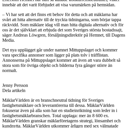
innebär att det varit förbjudet att visa varumärken på hemsidan.
– Vi har sett att det finns ett behov för detta och att mäklarna har
svårt att hitta alternativ till de tryckta tidningarna, som börjar tappa
räckvidd. Som mäklare idag vill man hitta digitala alternativ och för
oss är det självklart att erbjuda det som Sveriges största bostadssajt,
säger Andreas Löwgren, försäljningsdirektör på Hemnet, till Dagens
Media.
Det nya upplägget går under namnet Mittuppslaget och kommer
vara specifika annonser som ligger på plats tolv i träfflistan.
Annonserna på Mittuppslaget kommer att även att vara dubbelt så
stora som för övriga objekt och bilderna fyra gånger större än
normalt.
Jenny Persson
Dela artikeln
MäklarVärlden är en branschneutral tidning för Sveriges
fastighetsmäklare och leverantörerna till dessa. MäklarVärlden
fokuserar även på alla som har en studieinriktning som leder in i
fastighetsmäklarbranschen. Total upplaga: mer än 8 600 ex.
MäklarVärlden granskar mäklarföretagens strategi, lönsamhet och
kundnytta. MäklarVärlden utkommer årligen med sex välmatade