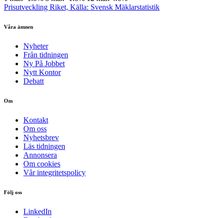
Prisutveckling Riket, Källa: Svensk Mäklarstatistik
Våra ämnen
Nyheter
Från tidningen
Ny På Jobbet
Nytt Kontor
Debatt
Om
Kontakt
Om oss
Nyhetsbrev
Läs tidningen
Annonsera
Om cookies
Vår integritetspolicy
Följ oss
LinkedIn