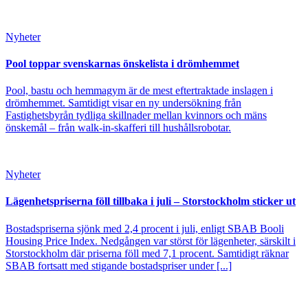
Nyheter
Pool toppar svenskarnas önskelista i drömhemmet
Pool, bastu och hemmagym är de mest eftertraktade inslagen i
drömhemmet. Samtidigt visar en ny undersökning från
Fastighetsbyrån tydliga skillnader mellan kvinnors och mäns
önskemål – från walk-in-skafferi till hushållsrobotar.
Nyheter
Lägenhetspriserna föll tillbaka i juli – Storstockholm sticker ut
Bostadspriserna sjönk med 2,4 procent i juli, enligt SBAB Booli
Housing Price Index. Nedgången var störst för lägenheter, särskilt i
Storstockholm där priserna föll med 7,1 procent. Samtidigt räknar
SBAB fortsatt med stigande bostadspriser under [...]