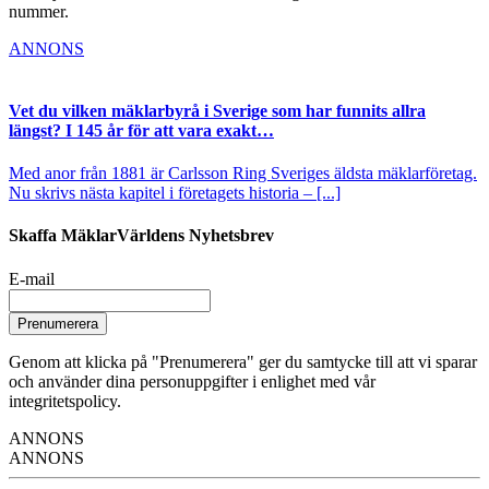
nummer.
ANNONS
Vet du vilken mäklarbyrå i Sverige som har funnits allra
längst? I 145 år för att vara exakt…
Med anor från 1881 är Carlsson Ring Sveriges äldsta mäklarföretag.
Nu skrivs nästa kapitel i företagets historia – [...]
Skaffa MäklarVärldens Nyhetsbrev
E-mail
Prenumerera
Genom att klicka på "Prenumerera" ger du samtycke till att vi sparar
och använder dina personuppgifter i enlighet med vår
integritetspolicy.
ANNONS
ANNONS