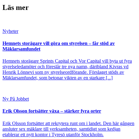
Läs mer
Nyheter
Hemnets storägare vill göra om styrelsen – får stöd av
Mäklarsamfundet
Hemnets storägare Sprints Capital och Vor Capital vill byta ut fyra
styrelseledamöter och föreslår tre nya namn, däribland Kivras vd
Henrik Lönnevi som ny styrelseordförande. Förslaget stöds av
Mäklarsamfundet, som betonar vikten av en starkare [...]
Ny På Jobbet
Erik Olsson fortsätter växa – stärker fyra orter
Erik Olsson fortsätter att rekrytera runt om i landet. Den här gången
ansluter sex mäklare till verksamheten, samtidigt som kedjan
etablerar ett nytt kontor i Tyresö utanför Stockholm.