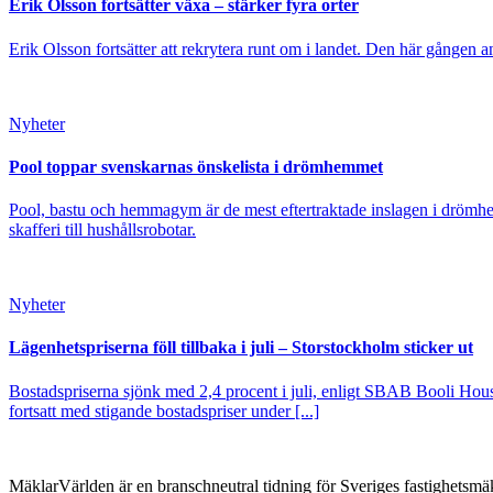
Erik Olsson fortsätter växa – stärker fyra orter
Erik Olsson fortsätter att rekrytera runt om i landet. Den här gången a
Nyheter
Pool toppar svenskarnas önskelista i drömhemmet
Pool, bastu och hemmagym är de mest eftertraktade inslagen i drömhe
skafferi till hushållsrobotar.
Nyheter
Lägenhetspriserna föll tillbaka i juli – Storstockholm sticker ut
Bostadspriserna sjönk med 2,4 procent i juli, enligt SBAB Booli Housi
fortsatt med stigande bostadspriser under [...]
MäklarVärlden är en branschneutral tidning för Sveriges fastighetsmäk