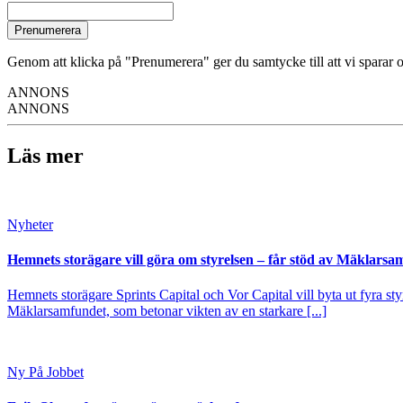
Prenumerera
Genom att klicka på "Prenumerera" ger du samtycke till att vi sparar o
ANNONS
ANNONS
Läs mer
Nyheter
Hemnets storägare vill göra om styrelsen – får stöd av Mäklarsa
Hemnets storägare Sprints Capital och Vor Capital vill byta ut fyra s
Mäklarsamfundet, som betonar vikten av en starkare [...]
Ny På Jobbet