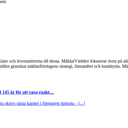
bete
lare och leverantörerna till dessa. MäklarVärlden fokuserar även på alla
ärlden granskar mäklarföretagens strategi, lönsamhet och kundnytta.
I 145 år för att vara exakt…
krivs nästa kapitel i företagets historia – [...]