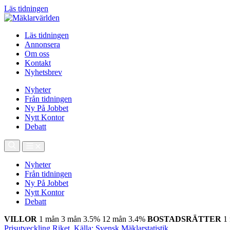
Läs tidningen
Läs tidningen
Annonsera
Om oss
Kontakt
Nyhetsbrev
Nyheter
Från tidningen
Ny På Jobbet
Nytt Kontor
Debatt
Nyheter
Från tidningen
Ny På Jobbet
Nytt Kontor
Debatt
VILLOR
1 mån
3 mån
3.5%
12 mån
3.4%
BOSTADSRÄTTER
1
Prisutveckling Riket, Källa: Svensk Mäklarstatistik