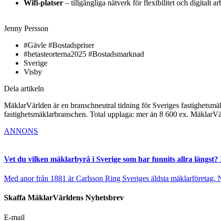
Wifi-platser
– tillgängliga nätverk för flexibilitet och digitalt ar
Jenny Persson
#Gävle #Bostadspriser
#hetasteorterna2025 #Bostadsmarknad
Sverige
Visby
Dela artikeln
MäklarVärlden är en branschneutral tidning för Sveriges fastighetsmäk
fastighetsmäklarbranschen. Total upplaga: mer än 8 600 ex. MäklarV
ANNONS
Vet du vilken mäklarbyrå i Sverige som har funnits allra längst? 
Med anor från 1881 är Carlsson Ring Sveriges äldsta mäklarföretag. Nu s
Skaffa MäklarVärldens Nyhetsbrev
E-mail