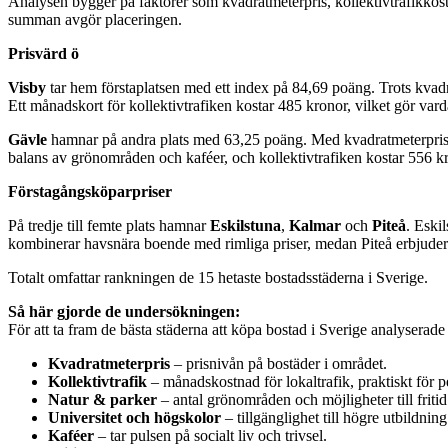
Analysen bygger på faktorer som kvadratmeterpris, kollektivtrafikkostna
summan avgör placeringen.
Prisvärd ö
Visby
tar hem förstaplatsen med ett index på 84,69 poäng. Trots kvad
Ett månadskort för kollektivtrafiken kostar 485 kronor, vilket gör vard
Gävle
hamnar på andra plats med 63,25 poäng. Med kvadratmeterpriser
balans av grönområden och kaféer, och kollektivtrafiken kostar 556 
Förstagångsköparpriser
På tredje till femte plats hamnar
Eskilstuna
,
Kalmar
och
Piteå
. Eski
kombinerar havsnära boende med rimliga priser, medan Piteå erbjuder
Totalt omfattar rankningen de 15 hetaste bostadsstäderna i Sverige.
Så här gjorde de undersökningen:
För att ta fram de bästa städerna att köpa bostad i Sverige analyserad
Kvadratmeterpris
– prisnivån på bostäder i området.
Kollektivtrafik
– månadskostnad för lokaltrafik, praktiskt för p
Natur & parker
– antal grönområden och möjligheter till friti
Universitet och högskolor
– tillgänglighet till högre utbildning
Kaféer
– tar pulsen på socialt liv och trivsel.