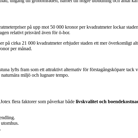
d, tillgång till grönområden, närhet till högre utbildning och antal kaf
ratmeterpriser på upp mot 50 000 kronor per kvadratmeter lockar stade
agen relativt prisvärd även för ö-bor.
 på cirka 21 000 kvadratmeter erbjuder staden ett mer överkomligt alt
kronor per månad.
lstuna lyfts fram som ett attraktivt alternativ för förstagångsköpare ta
 naturnära miljö och lugnare tempo.
e Jotex flera faktorer som påverkar både
livskvalitet och boendekostna
endling.
d utomhus.
.