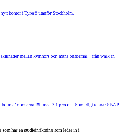
t nytt kontor i Tyresö utanför Stockholm.
 skillnader mellan kvinnors och mäns önskemål – från walk-in-
ockholm där priserna föll med 7,1 procent. Samtidigt räknar SBAB
 som har en studieinriktning som leder in i