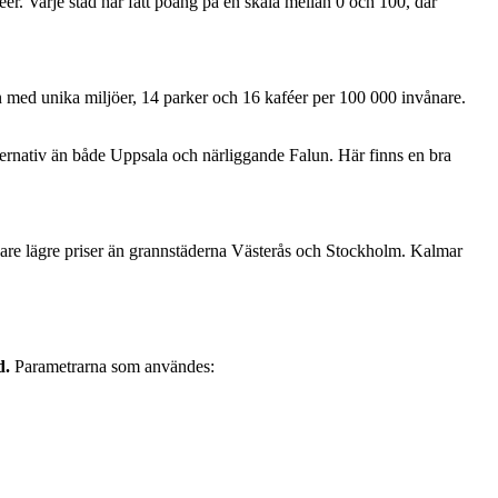
éer. Varje stad har fått poäng på en skala mellan 0 och 100, där
n med unika miljöer, 14 parker och 16 kaféer per 100 000 invånare.
ernativ än både Uppsala och närliggande Falun. Här finns en bra
ck vare lägre priser än grannstäderna Västerås och Stockholm. Kalmar
d.
Parametrarna som användes: