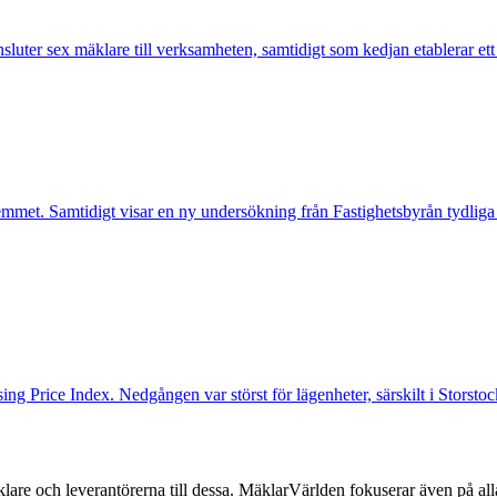
nsluter sex mäklare till verksamheten, samtidigt som kedjan etablerar et
mmet. Samtidigt visar en ny undersökning från Fastighetsbyrån tydliga
ng Price Index. Nedgången var störst för lägenheter, särskilt i Storst
lare och leverantörerna till dessa. MäklarVärlden fokuserar även på alla