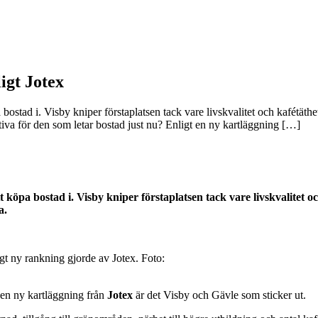
igt Jotex
 bostad i. Visby kniper förstaplatsen tack vare livskvalitet och kafétät
tiva för den som letar bostad just nu? Enligt en ny kartläggning […]
 köpa bostad i. Visby kniper förstaplatsen tack vare livskvalitet o
a.
gt ny rankning gjorde av Jotex. Foto:
t en ny kartläggning från
Jotex
är det Visby och Gävle som sticker ut.