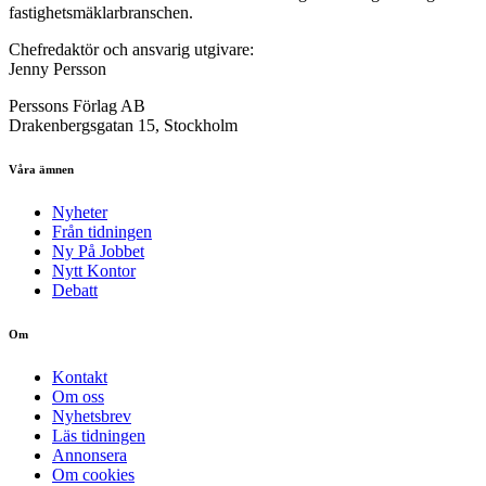
fastighetsmäklarbranschen.
Chefredaktör och ansvarig utgivare:
Jenny Persson
Perssons Förlag AB
Drakenbergsgatan 15, Stockholm
Våra ämnen
Nyheter
Från tidningen
Ny På Jobbet
Nytt Kontor
Debatt
Om
Kontakt
Om oss
Nyhetsbrev
Läs tidningen
Annonsera
Om cookies