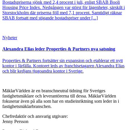
Bostadspriserna sjönk med 2,4 procent i juli, enligt SBAB Booli
Housing Price Index. Nedgången var störst för lägenheter, särskilt i
Storstockholm där priserna föll med 7,1 procent. Samtidigt räknar
SBAB fortsatt med stigande bostadspriser under [...]
Nyheter
Alexandra Elias leder Properties & Partners nya satsning
Properties & Partners fortsätter sin expansion och etablerar ett nytt
kontor i Järfälla. Kontoret leds av franchisetagaren Alexandra Elias
och blir kedjans tjugoandra kontor i Sverige.
MäklarVärlden är en branschneutral tidning för Sveriges
fastighetsmäklare och leverantörerna till dessa. MäklarVärlden
fokuserar även på alla som har en studieinriktning som leder in i
fastighetsmäklarbranschen.
Chefredaktör och ansvarig utgivare:
Jenny Persson