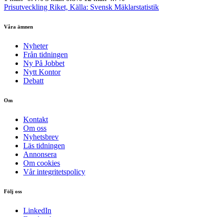
Prisutveckling Riket, Källa: Svensk Mäklarstatistik
Våra ämnen
Nyheter
Från tidningen
Ny På Jobbet
Nytt Kontor
Debatt
Om
Kontakt
Om oss
Nyhetsbrev
Läs tidningen
Annonsera
Om cookies
Vår integritetspolicy
Följ oss
LinkedIn