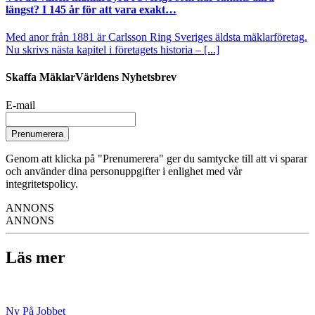
längst? I 145 år för att vara exakt…
Med anor från 1881 är Carlsson Ring Sveriges äldsta mäklarföretag.
Nu skrivs nästa kapitel i företagets historia – [...]
Skaffa MäklarVärldens Nyhetsbrev
E-mail
Prenumerera
Genom att klicka på "Prenumerera" ger du samtycke till att vi sparar
och använder dina personuppgifter i enlighet med vår
integritetspolicy.
ANNONS
ANNONS
Läs mer
Ny På Jobbet