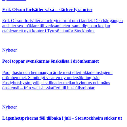
Erik Olsson fortsätter växa – stärker fyra orter
Erik Olsson fortsätter att rekrytera runt om i landet. Den här gången
ansluter sex mäklare till verksamheten, samtidigt som kedjan
etablerar ett nytt kontor i Tyresö utanför Stockholm.
Nyheter
Pool toppar svenskarnas önskelista i drömhemmet
Pool, bastu och hemmagym är de mest eftertraktade inslagen i
drömhemmet. Samtidigt visar en ny undersökning från
Fastighetsbyrån tydliga skillnader mellan kvinnors och mäns
önskemål – från walk-in-skafferi till hushållsrobotar.
Nyheter
Lägenhetspriserna föll tillbaka i juli – Storstockholm sticker ut