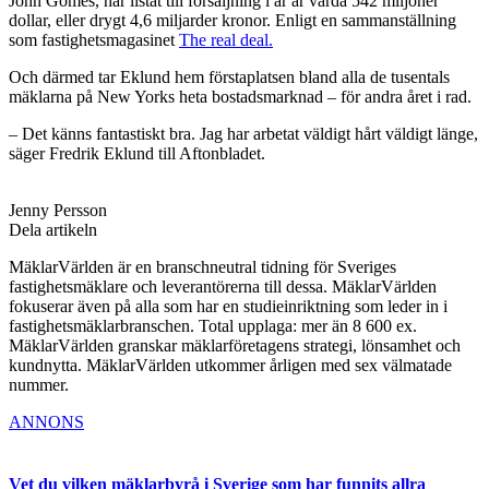
John Gomes, har listat till försäljning i år är värda 542 miljoner
dollar, eller drygt 4,6 miljarder kronor. Enligt en sammanställning
som fastighetsmagasinet
The real deal.
Och därmed tar Eklund hem förstaplatsen bland alla de tusentals
mäklarna på New Yorks heta bostadsmarknad – för andra året i rad.
– Det känns fantastiskt bra. Jag har arbetat väldigt hårt väldigt länge,
säger Fredrik Eklund till Aftonbladet.
Jenny Persson
Dela artikeln
MäklarVärlden är en branschneutral tidning för Sveriges
fastighetsmäklare och leverantörerna till dessa. MäklarVärlden
fokuserar även på alla som har en studieinriktning som leder in i
fastighetsmäklarbranschen. Total upplaga: mer än 8 600 ex.
MäklarVärlden granskar mäklarföretagens strategi, lönsamhet och
kundnytta. MäklarVärlden utkommer årligen med sex välmatade
nummer.
ANNONS
Vet du vilken mäklarbyrå i Sverige som har funnits allra