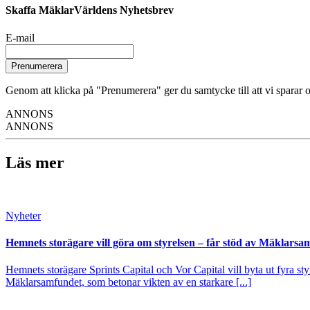
Skaffa MäklarVärldens Nyhetsbrev
E-mail
Prenumerera
Genom att klicka på "Prenumerera" ger du samtycke till att vi sparar o
ANNONS
ANNONS
Läs mer
Nyheter
Hemnets storägare vill göra om styrelsen – får stöd av Mäklarsa
Hemnets storägare Sprints Capital och Vor Capital vill byta ut fyra s
Mäklarsamfundet, som betonar vikten av en starkare [...]