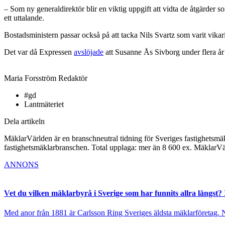
– Som ny generaldirektör blir en viktig uppgift att vidta de åtgärder s
ett uttalande.
Bostadsministern passar också på att tacka Nils Svartz som varit vik
Det var då Expressen
avslöjade
att Susanne Ås Sivborg under flera år
Maria Forsström
Redaktör
#gd
Lantmäteriet
Dela artikeln
MäklarVärlden är en branschneutral tidning för Sveriges fastighetsmäk
fastighetsmäklarbranschen. Total upplaga: mer än 8 600 ex. MäklarV
ANNONS
Vet du vilken mäklarbyrå i Sverige som har funnits allra längst? 
Med anor från 1881 är Carlsson Ring Sveriges äldsta mäklarföretag. Nu s