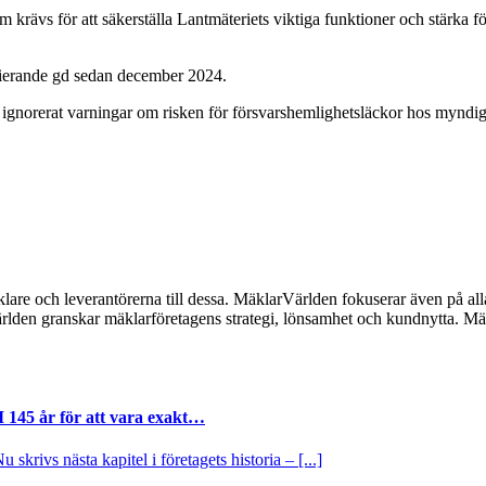
om krävs för att säkerställa Lantmäteriets viktiga funktioner och stärka
arierande gd sedan december 2024.
 ignorerat varningar om risken för försvarshemlighetsläckor hos myndi
lare och leverantörerna till dessa. MäklarVärlden fokuserar även på alla
ärlden granskar mäklarföretagens strategi, lönsamhet och kundnytta.
I 145 år för att vara exakt…
krivs nästa kapitel i företagets historia – [...]