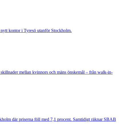
t nytt kontor i Tyresö utanför Stockholm.
 skillnader mellan kvinnors och mäns önskemål – från walk-in-
ockholm där priserna föll med 7,1 procent. Samtidigt räknar SBAB