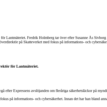
r för Lantmäteriet. Fredrik Holmberg tar över efter Susanne Ås Sivborg
överdirektör på Skatteverket med fokus på informations- och cybersäker
rektör för Lantmäteriet.
gå efter Expressens avslöjanden om fleråriga säkerhetsläckor på mynd
fokus på informations- och cybersäkerhet. Innan det har han bland annat