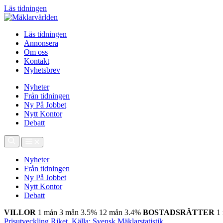
Läs tidningen
Läs tidningen
Annonsera
Om oss
Kontakt
Nyhetsbrev
Nyheter
Från tidningen
Ny På Jobbet
Nytt Kontor
Debatt
Nyheter
Från tidningen
Ny På Jobbet
Nytt Kontor
Debatt
VILLOR
1 mån
3 mån
3.5%
12 mån
3.4%
BOSTADSRÄTTER
1
Prisutveckling Riket, Källa: Svensk Mäklarstatistik