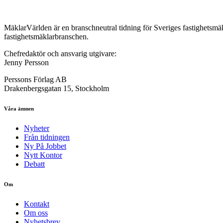
MäklarVärlden är en branschneutral tidning för Sveriges fastighetsmäk
fastighetsmäklarbranschen.
Chefredaktör och ansvarig utgivare:
Jenny Persson
Perssons Förlag AB
Drakenbergsgatan 15, Stockholm
Våra ämnen
Nyheter
Från tidningen
Ny På Jobbet
Nytt Kontor
Debatt
Om
Kontakt
Om oss
Nyhetsbrev