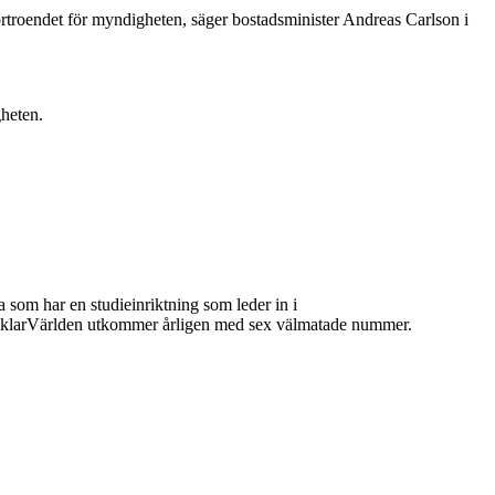
 förtroendet för myndigheten, säger bostadsminister Andreas Carlson i
gheten.
 som har en studieinriktning som leder in i
 MäklarVärlden utkommer årligen med sex välmatade nummer.