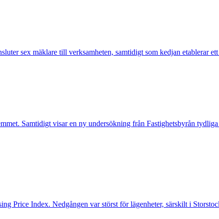
nsluter sex mäklare till verksamheten, samtidigt som kedjan etablerar et
mmet. Samtidigt visar en ny undersökning från Fastighetsbyrån tydliga
ng Price Index. Nedgången var störst för lägenheter, särskilt i Storst