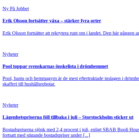
Ny På Jobbet
Erik Olsson fortsätter växa – stärker fyra orter
Erik Olsson fortsätter att rekrytera runt om i landet. Den här gången a
Nyheter
Pool toppar svenskarnas önskelista i drömhemmet
Pool, bastu och hemmagym är de mest eftertraktade inslagen i drömhe
skafferi till hushållsrobotar.
Nyheter
Lägenhetspriserna föll tillbaka i juli – Storstockholm sticker ut
Bostadspriserna sjönk med 2,4 procent i juli, enligt SBAB Booli Housi
fortsatt med stigande bostadspriser under [...]