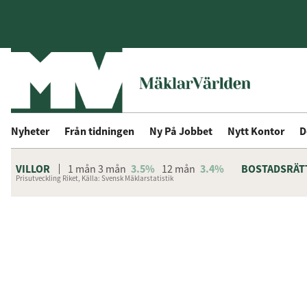
Nyheter
Från tidningen
Ny På Jobbet
Nytt Kontor
D
VILLOR
1 mån
3 mån
3.5%
12 mån
3.4%
BOSTADSRÄT
Prisutveckling Riket, Källa: Svensk Mäklarstatistik