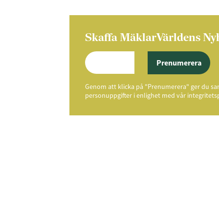
Skaffa MäklarVärldens Ny
Prenumerera
Genom att klicka på "Prenumerera" ger du samt
personuppgifter i enlighet med vår integritets