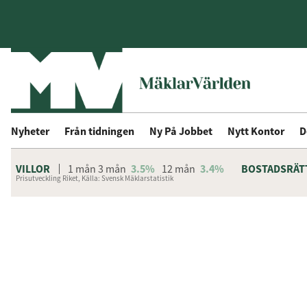
Nyheter
Från tidningen
Ny På Jobbet
Nytt Kontor
D
VILLOR
1 mån
3 mån
3.5%
12 mån
3.4%
BOSTADSRÄT
Prisutveckling Riket, Källa: Svensk Mäklarstatistik