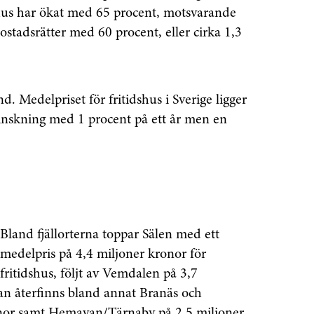
dshus har ökat med 65 procent, motsvarande
bostadsrätter med 60 procent, eller cirka 1,3
. Medelpriset för fritidshus i Sverige ligger
minskning med 1 procent på ett år men en
Bland fjällorterna toppar Sälen med ett
medelpris på 4,4 miljoner kronor för
fritidshus, följt av Vemdalen på 3,7
lan återfinns bland annat Branäs och
nor samt Hemavan/Tärnaby på 2,5 miljoner.