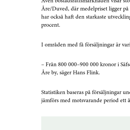
Även bostadsrättsmarknaden visar stora
Åre/Duved, där medelpriset ligger på
har också haft den starkaste utveckli
procent.
I områden med få försäljningar är vari
– Från 800 000–900 000 kronor i Säfse
Åre by, säger Hans Flink.
Statistiken baseras på försäljningar u
jämförs med motsvarande period ett år 