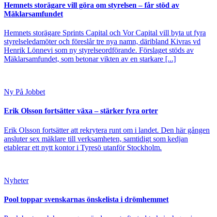
Hemnets storägare vill göra om styrelsen – får stöd av
Mäklarsamfundet
Hemnets storägare Sprints Capital och Vor Capital vill byta ut fyra
styrelseledamöter och föreslår tre nya namn, däribland Kivras vd
Henrik Lönnevi som ny styrelseordförande. Förslaget stöds av
Mäklarsamfundet, som betonar vikten av en starkare [...]
Ny På Jobbet
Erik Olsson fortsätter växa – stärker fyra orter
Erik Olsson fortsätter att rekrytera runt om i landet. Den här gången
ansluter sex mäklare till verksamheten, samtidigt som kedjan
etablerar ett nytt kontor i Tyresö utanför Stockholm.
Nyheter
Pool toppar svenskarnas önskelista i drömhemmet