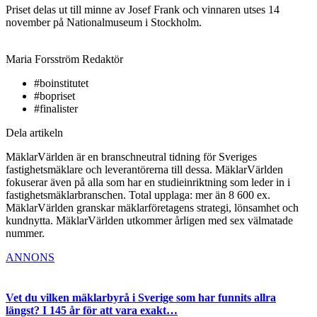
Priset delas ut till minne av Josef Frank och vinnaren utses 14
november på Nationalmuseum i Stockholm.
Maria Forsström
Redaktör
#boinstitutet
#bopriset
#finalister
Dela artikeln
MäklarVärlden är en branschneutral tidning för Sveriges
fastighetsmäklare och leverantörerna till dessa. MäklarVärlden
fokuserar även på alla som har en studieinriktning som leder in i
fastighetsmäklarbranschen. Total upplaga: mer än 8 600 ex.
MäklarVärlden granskar mäklarföretagens strategi, lönsamhet och
kundnytta. MäklarVärlden utkommer årligen med sex välmatade
nummer.
ANNONS
Vet du vilken mäklarbyrå i Sverige som har funnits allra
längst? I 145 år för att vara exakt…