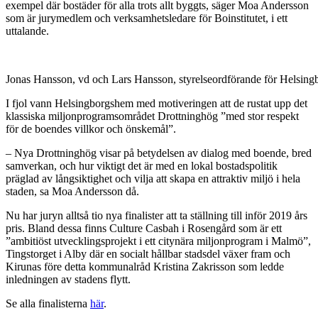
exempel där bostäder för alla trots allt byggts, säger Moa Andersson
som är jurymedlem och verksamhetsledare för Boinstitutet, i ett
uttalande.
Jonas Hansson, vd och Lars Hansson, styrelseordförande för Helsing
I fjol vann Helsingborgshem med motiveringen att de rustat upp det
klassiska miljonprogramsområdet Drottninghög ”med stor respekt
för de boendes villkor och önskemål”.
– Nya Drottninghög visar på betydelsen av dialog med boende, bred
samverkan, och hur viktigt det är med en lokal bostadspolitik
präglad av långsiktighet och vilja att skapa en attraktiv miljö i hela
staden, sa Moa Andersson då.
Nu har juryn alltså tio nya finalister att ta ställning till inför 2019 års
pris. Bland dessa finns Culture Casbah i Rosengård som är ett
”ambitiöst utvecklingsprojekt i ett citynära miljonprogram i Malmö”,
Tingstorget i Alby där en socialt hållbar stadsdel växer fram och
Kirunas före detta kommunalråd Kristina Zakrisson som ledde
inledningen av stadens flytt.
Se alla finalisterna
här
.