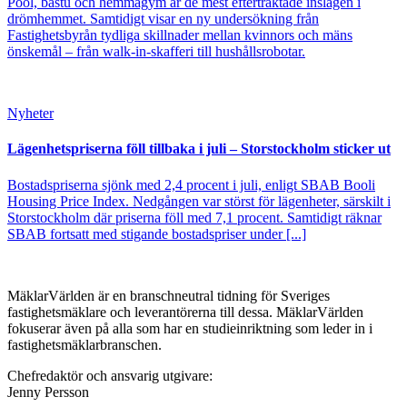
Pool, bastu och hemmagym är de mest eftertraktade inslagen i
drömhemmet. Samtidigt visar en ny undersökning från
Fastighetsbyrån tydliga skillnader mellan kvinnors och mäns
önskemål – från walk-in-skafferi till hushållsrobotar.
Nyheter
Lägenhetspriserna föll tillbaka i juli – Storstockholm sticker ut
Bostadspriserna sjönk med 2,4 procent i juli, enligt SBAB Booli
Housing Price Index. Nedgången var störst för lägenheter, särskilt i
Storstockholm där priserna föll med 7,1 procent. Samtidigt räknar
SBAB fortsatt med stigande bostadspriser under [...]
MäklarVärlden är en branschneutral tidning för Sveriges
fastighetsmäklare och leverantörerna till dessa. MäklarVärlden
fokuserar även på alla som har en studieinriktning som leder in i
fastighetsmäklarbranschen.
Chefredaktör och ansvarig utgivare:
Jenny Persson