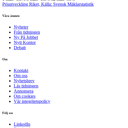
Prisutveckling Riket, Källa: Svensk Mäklarstatistik
Våra ämnen
Nyheter
Från tidningen
Ny På Jobbet
Nytt Kontor
Debatt
Om
Kontakt
Om oss
Nyhetsbrev
Läs tidningen
Annonsera
Om cookies
Vår integritetspolicy
Följ oss
LinkedIn