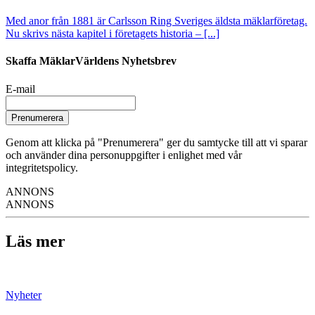
Med anor från 1881 är Carlsson Ring Sveriges äldsta mäklarföretag.
Nu skrivs nästa kapitel i företagets historia – [...]
Skaffa MäklarVärldens Nyhetsbrev
E-mail
Prenumerera
Genom att klicka på "Prenumerera" ger du samtycke till att vi sparar
och använder dina personuppgifter i enlighet med vår
integritetspolicy.
ANNONS
ANNONS
Läs mer
Nyheter