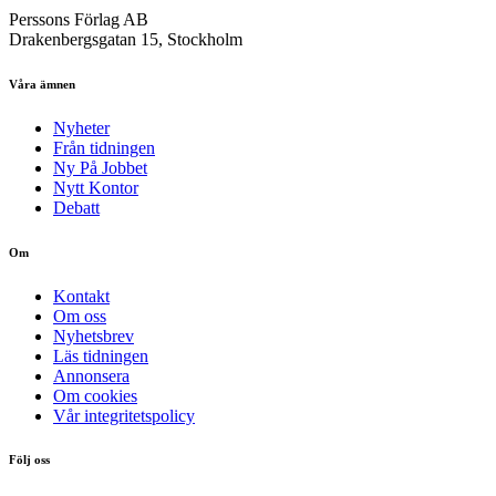
Perssons Förlag AB
Drakenbergsgatan 15, Stockholm
Våra ämnen
Nyheter
Från tidningen
Ny På Jobbet
Nytt Kontor
Debatt
Om
Kontakt
Om oss
Nyhetsbrev
Läs tidningen
Annonsera
Om cookies
Vår integritetspolicy
Följ oss