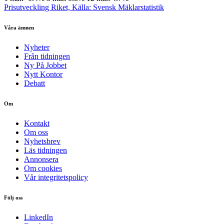
Prisutveckling Riket, Källa: Svensk Mäklarstatistik
Våra ämnen
Nyheter
Från tidningen
Ny På Jobbet
Nytt Kontor
Debatt
Om
Kontakt
Om oss
Nyhetsbrev
Läs tidningen
Annonsera
Om cookies
Vår integritetspolicy
Följ oss
LinkedIn