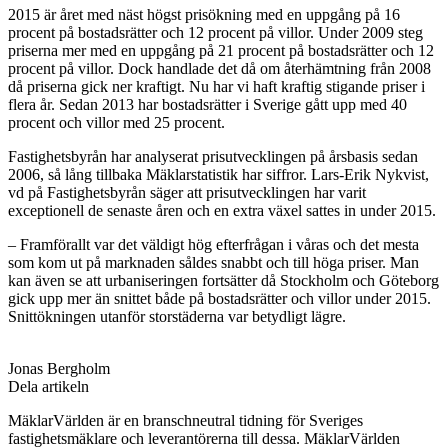
2015 är året med näst högst prisökning med en uppgång på 16
procent på bostadsrätter och 12 procent på villor. Under 2009 steg
priserna mer med en uppgång på 21 procent på bostadsrätter och 12
procent på villor. Dock handlade det då om återhämtning från 2008
då priserna gick ner kraftigt. Nu har vi haft kraftig stigande priser i
flera år. Sedan 2013 har bostadsrätter i Sverige gått upp med 40
procent och villor med 25 procent.
Fastighetsbyrån har analyserat prisutvecklingen på årsbasis sedan
2006, så lång tillbaka Mäklarstatistik har siffror. Lars-Erik Nykvist,
vd på Fastighetsbyrån säger att p
risutvecklingen har varit
exceptionell de senaste åren och en extra växel sattes in under 2015.
– Framförallt var det väldigt hög efterfrågan i våras och det mesta
som kom ut på marknaden såldes snabbt och till höga priser. Man
kan även se att urbaniseringen fortsätter då Stockholm och Göteborg
gick upp mer än snittet både på bostadsrätter och villor under 2015.
Snittökningen utanför storstäderna var betydligt lägre.
Jonas Bergholm
Dela artikeln
MäklarVärlden är en branschneutral tidning för Sveriges
fastighetsmäklare och leverantörerna till dessa. MäklarVärlden