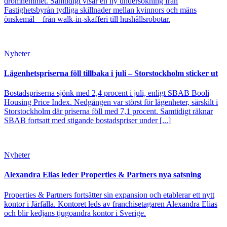
drömhemmet. Samtidigt visar en ny undersökning från
Fastighetsbyrån tydliga skillnader mellan kvinnors och mäns
önskemål – från walk-in-skafferi till hushållsrobotar.
Nyheter
Lägenhetspriserna föll tillbaka i juli – Storstockholm sticker ut
Bostadspriserna sjönk med 2,4 procent i juli, enligt SBAB Booli
Housing Price Index. Nedgången var störst för lägenheter, särskilt i
Storstockholm där priserna föll med 7,1 procent. Samtidigt räknar
SBAB fortsatt med stigande bostadspriser under [...]
Nyheter
Alexandra Elias leder Properties & Partners nya satsning
Properties & Partners fortsätter sin expansion och etablerar ett nytt
kontor i Järfälla. Kontoret leds av franchisetagaren Alexandra Elias
och blir kedjans tjugoandra kontor i Sverige.