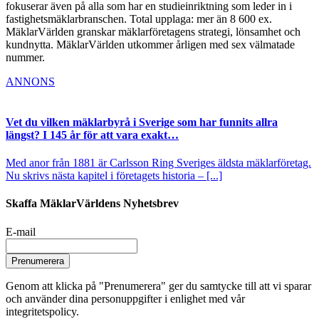
fokuserar även på alla som har en studieinriktning som leder in i
fastighetsmäklarbranschen. Total upplaga: mer än 8 600 ex.
MäklarVärlden granskar mäklarföretagens strategi, lönsamhet och
kundnytta. MäklarVärlden utkommer årligen med sex välmatade
nummer.
ANNONS
Vet du vilken mäklarbyrå i Sverige som har funnits allra
längst? I 145 år för att vara exakt…
Med anor från 1881 är Carlsson Ring Sveriges äldsta mäklarföretag.
Nu skrivs nästa kapitel i företagets historia – [...]
Skaffa MäklarVärldens Nyhetsbrev
E-mail
Prenumerera
Genom att klicka på "Prenumerera" ger du samtycke till att vi sparar
och använder dina personuppgifter i enlighet med vår
integritetspolicy.