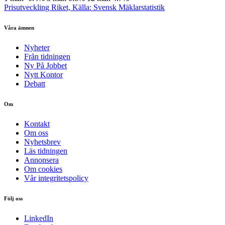
Prisutveckling Riket, Källa: Svensk Mäklarstatistik
Våra ämnen
Nyheter
Från tidningen
Ny På Jobbet
Nytt Kontor
Debatt
Om
Kontakt
Om oss
Nyhetsbrev
Läs tidningen
Annonsera
Om cookies
Vår integritetspolicy
Följ oss
LinkedIn