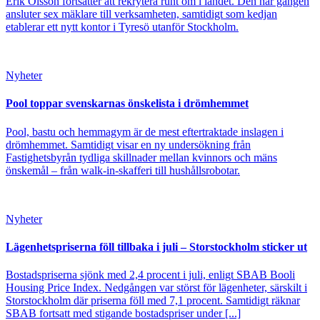
Erik Olsson fortsätter att rekrytera runt om i landet. Den här gången
ansluter sex mäklare till verksamheten, samtidigt som kedjan
etablerar ett nytt kontor i Tyresö utanför Stockholm.
Nyheter
Pool toppar svenskarnas önskelista i drömhemmet
Pool, bastu och hemmagym är de mest eftertraktade inslagen i
drömhemmet. Samtidigt visar en ny undersökning från
Fastighetsbyrån tydliga skillnader mellan kvinnors och mäns
önskemål – från walk-in-skafferi till hushållsrobotar.
Nyheter
Lägenhetspriserna föll tillbaka i juli – Storstockholm sticker ut
Bostadspriserna sjönk med 2,4 procent i juli, enligt SBAB Booli
Housing Price Index. Nedgången var störst för lägenheter, särskilt i
Storstockholm där priserna föll med 7,1 procent. Samtidigt räknar
SBAB fortsatt med stigande bostadspriser under [...]