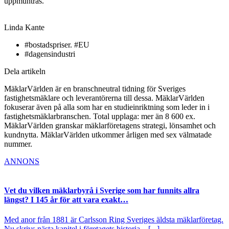
uppmuntras.
Linda Kante
#bostadspriser. #EU
#dagensindustri
Dela artikeln
MäklarVärlden är en branschneutral tidning för Sveriges
fastighetsmäklare och leverantörerna till dessa. MäklarVärlden
fokuserar även på alla som har en studieinriktning som leder in i
fastighetsmäklarbranschen. Total upplaga: mer än 8 600 ex.
MäklarVärlden granskar mäklarföretagens strategi, lönsamhet och
kundnytta. MäklarVärlden utkommer årligen med sex välmatade
nummer.
ANNONS
Vet du vilken mäklarbyrå i Sverige som har funnits allra
längst? I 145 år för att vara exakt…
Med anor från 1881 är Carlsson Ring Sveriges äldsta mäklarföretag.
Nu skrivs nästa kapitel i företagets historia – [...]