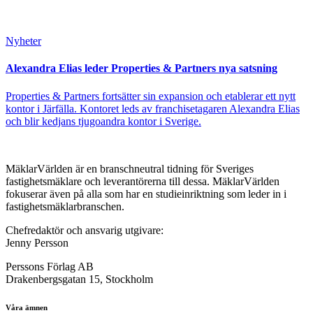
Nyheter
Alexandra Elias leder Properties & Partners nya satsning
Properties & Partners fortsätter sin expansion och etablerar ett nytt
kontor i Järfälla. Kontoret leds av franchisetagaren Alexandra Elias
och blir kedjans tjugoandra kontor i Sverige.
MäklarVärlden är en branschneutral tidning för Sveriges
fastighetsmäklare och leverantörerna till dessa. MäklarVärlden
fokuserar även på alla som har en studieinriktning som leder in i
fastighetsmäklarbranschen.
Chefredaktör och ansvarig utgivare:
Jenny Persson
Perssons Förlag AB
Drakenbergsgatan 15, Stockholm
Våra ämnen