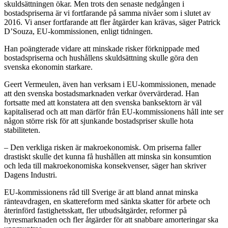
skuldsättningen ökar. Men trots den senaste nedgången i
bostadspriserna är vi fortfarande på samma nivåer som i slutet av
2016. Vi anser fortfarande att fler åtgärder kan krävas, säger Patrick
D’Souza, EU-kommissionen, enligt tidningen.
Han poängterade vidare att minskade risker förknippade med
bostadspriserna och hushållens skuldsättning skulle göra den
svenska ekonomin starkare.
Geert Vermeulen, även han verksam i EU-kommissionen, menade
att den svenska bostadsmarknaden verkar övervärderad. Han
fortsatte med att konstatera att den svenska banksektorn är väl
kapitaliserad och att man därför från EU-kommissionens håll inte ser
någon större risk för att sjunkande bostadspriser skulle hota
stabiliteten.
– Den verkliga risken är makroekonomisk. Om priserna faller
drastiskt skulle det kunna få hushållen att minska sin konsumtion
och leda till makroekonomiska konsekvenser, säger han skriver
Dagens Industri.
EU-kommissionens råd till Sverige är att bland annat minska
ränteavdragen, en skattereform med sänkta skatter för arbete och
återinförd fastighetsskatt, fler utbudsåtgärder, reformer på
hyresmarknaden och fler åtgärder för att snabbare amorteringar ska