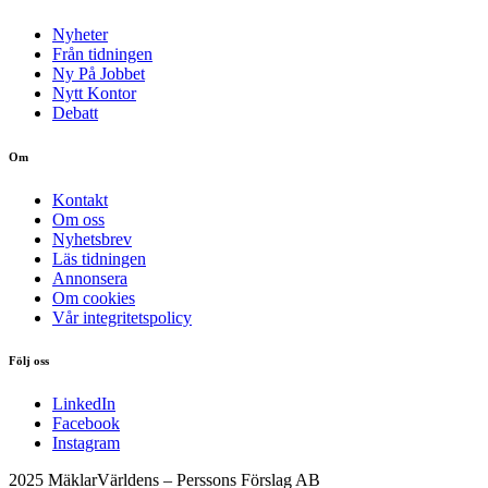
Nyheter
Från tidningen
Ny På Jobbet
Nytt Kontor
Debatt
Om
Kontakt
Om oss
Nyhetsbrev
Läs tidningen
Annonsera
Om cookies
Vår integritetspolicy
Följ oss
LinkedIn
Facebook
Instagram
2025 MäklarVärldens – Perssons Förslag AB