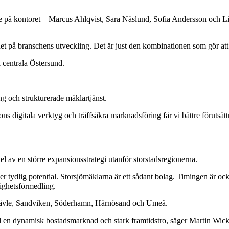
på kontoret – Marcus Ahlqvist, Sara Näslund, Sofia Andersson och Lis
et på branschens utveckling. Det är just den kombinationen som gör att 
i centrala Östersund.
ng och strukturerade mäklartjänst.
digitala verktyg och träffsäkra marknadsföring får vi bättre förutsättni
l av en större expansionsstrategi utanför storstadsregionerna.
ser tydlig potential. Storsjömäklarna är ett sådant bolag. Timingen är o
ighetsförmedling.
, Gävle, Sandviken, Söderhamn, Härnösand och Umeå.
med en dynamisk bostadsmarknad och stark framtidstro, säger Martin Wic