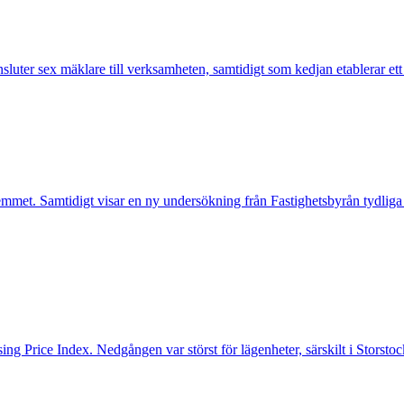
nsluter sex mäklare till verksamheten, samtidigt som kedjan etablerar et
mmet. Samtidigt visar en ny undersökning från Fastighetsbyrån tydliga
ng Price Index. Nedgången var störst för lägenheter, särskilt i Storst