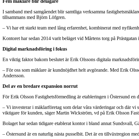
Fem mäklare blir delägare
I samband med samgåendet blir samtliga verksamma fastighetsmäklare 
tillsammans med Björn Löfgren.
– Vi har ett starkt team med lång erfarenhet, kombinerat med nyfikenh
Kontoret har sedan 2014 varit beläget vid Mårtens torg på Prästgatan 
Digital marknadsföring i fokus
En viktig faktor bakom beslutet är Erik Olssons digitala marknadsföri
– För oss som mäklare är kundnöjdhet helt avgörande. Med Erik Olssons 
Andersson.
Del av en bredare expansion norrut
För Erik Olsson Fastighetsförmedling är etableringen i Östersund en de
– Vi investerar i mäklarföretag som delar våra värderingar och där vi 
viktigare för kunden, säger Martin Wickström, vd på Erik Olsson Fast
Bolaget har sedan tidigare etablerat kontor i bland annat Sundsvall
– Östersund är en naturlig nästa pusselbit. Det är en tillväxtregion 