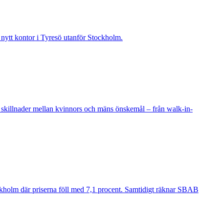
t nytt kontor i Tyresö utanför Stockholm.
 skillnader mellan kvinnors och mäns önskemål – från walk-in-
ockholm där priserna föll med 7,1 procent. Samtidigt räknar SBAB