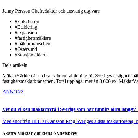
Jenny Persson
Chefredaktör och ansvarig utgivare
#ErikOlsson
#Etablering
#expansion
#fastighetsmäklare
#mäklarbranschen
#Östersund
#Storsjömäklarna
Dela artikeln
MäklarVärlden är en branschneutral tidning för Sveriges fastighetsmäk
fastighetsmäklarbranschen. Total upplaga: mer än 8 600 ex. MäklarV
ANNONS
Vet du vilken mäklarbyrå i Sverige som har funnits allra längst? 
Med anor från 1881 är Carlsson Ring Sveriges äldsta mäklarföretag. Nu s
Skaffa MäklarVärldens Nyhetsbrev