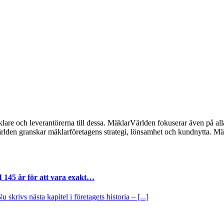
lare och leverantörerna till dessa. MäklarVärlden fokuserar även på alla
ärlden granskar mäklarföretagens strategi, lönsamhet och kundnytta.
I 145 år för att vara exakt…
krivs nästa kapitel i företagets historia – [...]