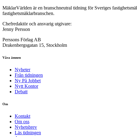
MäklarVärlden är en branschneutral tidning för Sveriges fastighetsmäk
fastighetsmäklarbranschen.
Chefredaktör och ansvarig utgivare:
Jenny Persson
Perssons Förlag AB
Drakenbergsgatan 15, Stockholm
Våra ämnen
Nyheter
Från tidningen
Ny På Jobbet
Nytt Kontor
Debatt
Om
Kontakt
Om oss
Nyhetsbrev
Läs tidningen