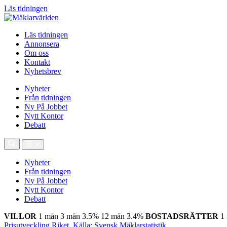
Läs tidningen
Läs tidningen
Annonsera
Om oss
Kontakt
Nyhetsbrev
Nyheter
Från tidningen
Ny På Jobbet
Nytt Kontor
Debatt
Nyheter
Från tidningen
Ny På Jobbet
Nytt Kontor
Debatt
VILLOR
1 mån
3 mån
3.5%
12 mån
3.4%
BOSTADSRÄTTER
1
Prisutveckling Riket, Källa: Svensk Mäklarstatistik