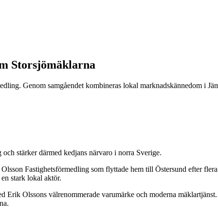
nom Storsjömäklarna
örmedling. Genom samgåendet kombineras lokal marknadskännedom i Jäm
g och stärker därmed kedjans närvaro i norra Sverige.
lsson Fastighetsförmedling som flyttade hem till Östersund efter flera
 en stark lokal aktör.
 med Erik Olssons välrenommerade varumärke och moderna mäklartjänst. T
na.