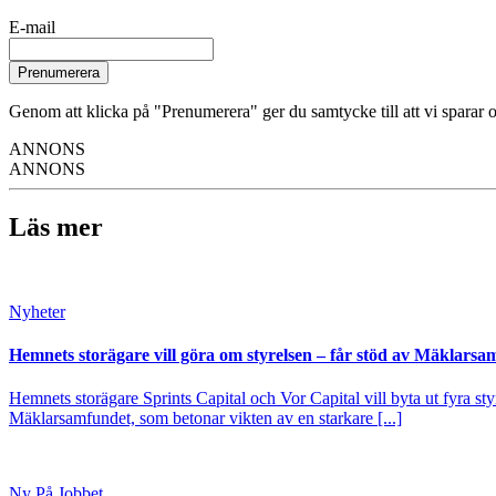
E-mail
Prenumerera
Genom att klicka på "Prenumerera" ger du samtycke till att vi sparar o
ANNONS
ANNONS
Läs mer
Nyheter
Hemnets storägare vill göra om styrelsen – får stöd av Mäklarsa
Hemnets storägare Sprints Capital och Vor Capital vill byta ut fyra s
Mäklarsamfundet, som betonar vikten av en starkare [...]
Ny På Jobbet