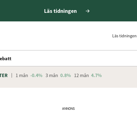
Läs tidningen
Läs tidningen
ebatt
TER
1 mån
-0.4%
3 mån
0.8%
12 mån
4.7%
ANNONS