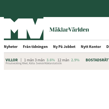
Nyheter
Från tidningen
Ny På Jobbet
Nytt Kontor
D
VILLOR
1 mån
3 mån
3.6%
12 mån
2.9%
BOSTADSRÄT
Prisutveckling Riket, Källa: Svensk Mäklarstatistik