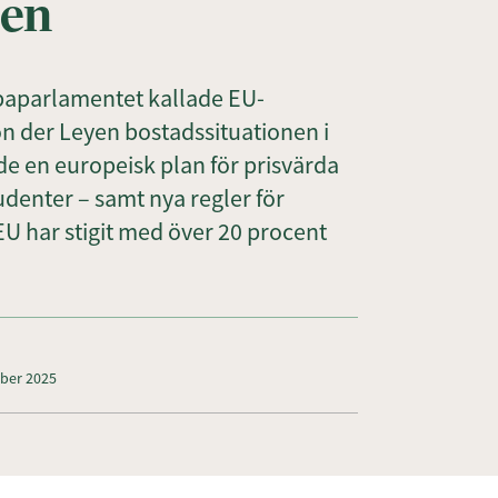
sen
ropaparlamentet kallade EU-
 der Leyen bostadssituationen i
ade en europeisk plan för prisvärda
denter – samt nya regler för
EU har stigit med över 20 procent
mber 2025