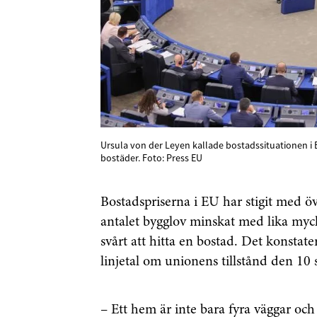
Ursula von der Leyen kallade bostadssituationen i E
bostäder. Foto: Press EU
Bostadspriserna i EU har stigit med 
antalet bygglov minskat med lika mycket
Få den s
svårt att hitta en bostad. Det konstate
först
linjetal om unionens tillstånd den 10 
Anmäl dig till 
–
Ett hem är inte bara fyra väggar och 