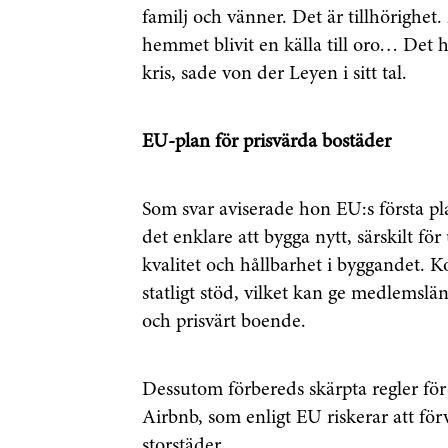
familj och vänner. Det är tillhörighet
hemmet blivit en källa till oro… Det h
Genom att klicka p
kris
, sade von der Leyen i sitt tal.
sparar och använde
integritetspolicy.
EU-plan för prisvärda bostäder
Som svar aviserade hon EU:s första pl
det enklare att bygga nytt, särskilt fö
kvalitet och hållbarhet i byggandet. K
statligt stöd, vilket kan ge medlemslän
och prisvärt boende.
Dessutom förbereds skärpta regler för
Airbnb, som enligt EU riskerar att för
storstäder.