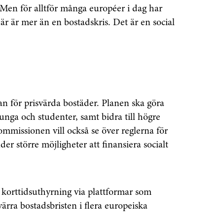
Prenumerera
. Men för alltför många européer i dag har
är är mer än en bostadskris. Det är en social
å "Prenumerera" ger du samtycke till att vi
r dina personuppgifter i enlighet med vår
an för prisvärda bostäder. Planen ska göra
r unga och studenter, samt bidra till högre
ommissionen vill också se över reglerna för
der större möjligheter att finansiera socialt
 korttidsuthyrning via plattformar som
värra bostadsbristen i flera europeiska