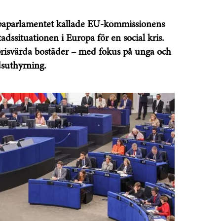
uropaparlamentet kallade EU-kommissionens
dssituationen i Europa för en social kris.
prisvärda bostäder – med fokus på unga och
dsuthyrning.