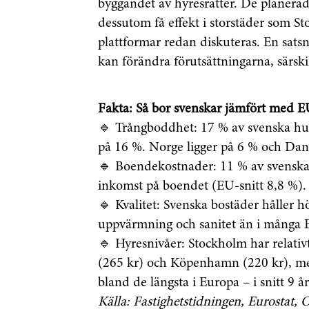
byggandet av hyresrätter. De planerad
dessutom få effekt i storstäder som S
plattformar redan diskuteras. En satsn
kan förändra förutsättningarna, särski
Fakta: Så bor svenskar jämfört med 
🔹
Trångboddhet:
17 % av svenska hus
på 16 %. Norge ligger på 6 % och Da
🔹
Boendekostnader:
11 % av svenska
inkomst på boendet (EU-snitt 8,8 %).
🔹
Kvalitet:
Svenska bostäder håller hö
uppvärmning och sanitet än i många 
🔹
Hyresnivåer:
Stockholm har relativ
(265 kr) och Köpenhamn (220 kr), me
bland de längsta i Europa – i snitt 9 år
Källa: Fastighetstidningen, Eurostat