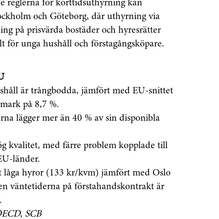
e reglerna för korttidsuthyrning kan
tockholm och Göteborg, där uthyrning via
ing på prisvärda bostäder och hyresrätter
lt för unga hushåll och förstagångsköpare.
EU
håll är trångbodda, jämfört med EU-snittet
nmark på 8,7 %.
rna lägger mer än 40 % av sin disponibla
g kvalitet, med färre problem kopplade till
EU-länder.
t låga hyror (133 kr/kvm) jämfört med Oslo
n väntetiderna på förstahandskontrakt är
.
, OECD, SCB