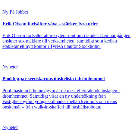
Ny På Jobbet
Erik Olsson fortsätter växa – stärker fyra orter
Erik Olsson fortsätter att rekrytera runt om i landet. Den här gången
ansluter sex mäklare till verksamheten, samtidigt som kedjan
etablerar ett nytt kontor i Tyresö utanför Stockholm.
Nyheter
Pool toppar svenskarnas önskelista i drömhemmet
Pool, bastu och hemmagym är de mest eftertraktade inslagen i
drömhemmet. Samtidigt visar en ny undersökning från
Fastighetsbyrån tydliga skillnader mellan kvinnors och mäns
önskemål – från walk-in-skafferi till hushållsrobotar.
Nyheter