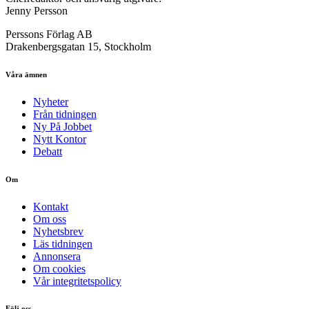
Jenny Persson
Perssons Förlag AB
Drakenbergsgatan 15, Stockholm
Våra ämnen
Nyheter
Från tidningen
Ny På Jobbet
Nytt Kontor
Debatt
Om
Kontakt
Om oss
Nyhetsbrev
Läs tidningen
Annonsera
Om cookies
Vår integritetspolicy
Följ oss