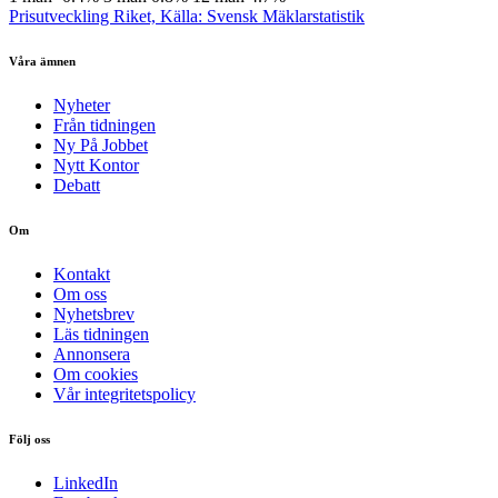
Prisutveckling Riket, Källa: Svensk Mäklarstatistik
Våra ämnen
Nyheter
Från tidningen
Ny På Jobbet
Nytt Kontor
Debatt
Om
Kontakt
Om oss
Nyhetsbrev
Läs tidningen
Annonsera
Om cookies
Vår integritetspolicy
Följ oss
LinkedIn