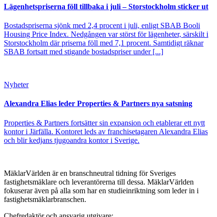
Lägenhetspriserna föll tillbaka i juli – Storstockholm sticker ut
Bostadspriserna sjönk med 2,4 procent i juli, enligt SBAB Booli
Housing Price Index. Nedgången var störst för lägenheter, särskilt i
Storstockholm där priserna föll med 7,1 procent. Samtidigt räknar
SBAB fortsatt med stigande bostadspriser under [...]
Nyheter
Alexandra Elias leder Properties & Partners nya satsning
Properties & Partners fortsätter sin expansion och etablerar ett nytt
kontor i Järfälla. Kontoret leds av franchisetagaren Alexandra Elias
och blir kedjans tjugoandra kontor i Sverige.
MäklarVärlden är en branschneutral tidning för Sveriges
fastighetsmäklare och leverantörerna till dessa. MäklarVärlden
fokuserar även på alla som har en studieinriktning som leder in i
fastighetsmäklarbranschen.
Chefredaktör och ansvarig utgivare: