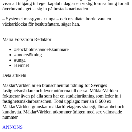
visar att tillgång till eget kapital i dag är en viktig förutsättning för att
överhuvudtaget ta sig in på bostadsmarknaden.
– Systemet missgynnar unga – och resultatet borde vara en
väckarklocka för beslutsfattare, säger han.
Maria Forsström
Redaktör
#stockholmshandelskammare
#undersökning
#unga
Hemnet
Dela artikeln
MäklarVärlden är en branschneutral tidning för Sveriges
fastighetsmäklare och leverantörerna till dessa. MäklarVärlden
fokuserar även på alla som har en studieinriktning som leder in i
fastighetsmäklarbranschen. Total upplaga: mer än 8 600 ex.
MäklarVärlden granskar mäklarföretagens strategi, lönsamhet och
kundnytta. MäklarVärlden utkommer årligen med sex välmatade
nummer.
ANNONS