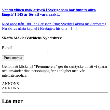
Vet du vilken mäklarbyrå i Sverige som har funnits allra
längst? I 145 år för att vara exakt…
Med anor från 1881 är Carlsson Ring Sveriges äldsta mäklarföretag.
Nu skrivs nästa kapitel i företagets historia – [...]
Skaffa MäklarVärldens Nyhetsbrev
E-mail
Prenumerera
Genom att klicka på "Prenumerera" ger du samtycke till att vi sparar
och använder dina personuppgifter i enlighet med vår
integritetspolicy.
ANNONS
ANNONS
Läs mer