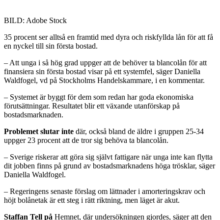
BILD: Adobe Stock
35 procent ser alltså en framtid med dyra och riskfyllda lån för att få
en nyckel till sin första bostad.
– Att unga i så hög grad uppger att de behöver ta blancolån för att
finansiera sin första bostad visar på ett systemfel, säger Daniella
Waldfogel, vd på Stockholms Handelskammare, i en kommentar.
– Systemet är byggt för dem som redan har goda ekonomiska
förutsättningar. Resultatet blir ett växande utanförskap på
bostadsmarknaden.
Problemet slutar inte
där, också bland de äldre i gruppen 25-34
uppger 23 procent att de tror sig behöva ta blancolån.
– Sverige riskerar att göra sig självt fattigare när unga inte kan flytta
dit jobben finns på grund av bostadsmarknadens höga trösklar, säger
Daniella Waldfogel.
– Regeringens senaste förslag om lättnader i amorteringskrav och
höjt bolånetak är ett steg i rätt riktning, men läget är akut.
Staffan Tell på
Hemnet, där undersökningen gjordes, säger att den