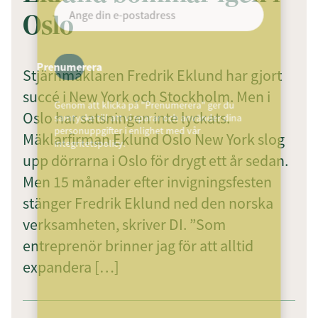
Oslo
Prenumerera
Stjärnmäklaren Fredrik Eklund har gjort
succé i New York och Stockholm. Men i
Genom att klicka på "Prenumerera" ger du
Oslo har satsningen inte lyckats.
samtycke till att vi sparar och använder dina
personuppgifter i enlighet med vår
Mäklarfirman Eklund Oslo New York slog
integritetspolicy.
upp dörrarna i Oslo för drygt ett år sedan.
Men 15 månader efter invigningsfesten
stänger Fredrik Eklund ned den norska
verksamheten, skriver DI. ”Som
entreprenör brinner jag för att alltid
expandera […]