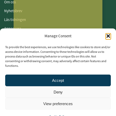
Om oss
Nyhetsbrev
Läs tidningen
Annonsera
Manage Consent
Om cookies
Vår integritetspolicy
To provide the best experiences, we use technologies like cookies to store and/or
access device information. Consenting to these technologies will allow us to
process data such as browsing behavior or unique IDs on this site. Not
Följ oss
consenting or withdrawing consent, may adversely affect certain features and
functions.
LinkedIn
Facebook
Accept
Instagram
Deny
View preferences
2025 MäklarVärldens – Perssons Förslag AB