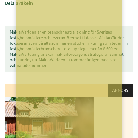
Dela artikeln
MäklarVärlden är en branschneutral tidning för Sveriges
fastighetsmäklare och leverantörerna till dessa. MäklarVärlden
fokuserar även på alla som har en studieinriktning som leder in i
fastighetsmäklarbranschen. Total upplaga: mer än 8 600 ex.
MäklarVärlden granskar mäklarföretagens strategi, lönsamhet
och kundnytta. MäklarVärlden utkommer årligen med sex
välmatade nummer.
ANNONS