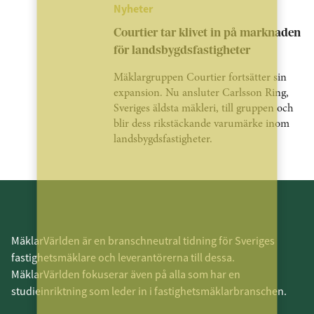
Nyheter
Courtier tar klivet in på marknaden
för landsbygdsfastigheter
Mäklargruppen Courtier fortsätter sin
expansion. Nu ansluter Carlsson Ring,
Sveriges äldsta mäkleri, till gruppen och
blir dess rikstäckande varumärke inom
landsbygdsfastigheter.
MäklarVärlden är en branschneutral tidning för Sveriges
fastighetsmäklare och leverantörerna till dessa.
MäklarVärlden fokuserar även på alla som har en
studieinriktning som leder in i fastighetsmäklarbranschen.