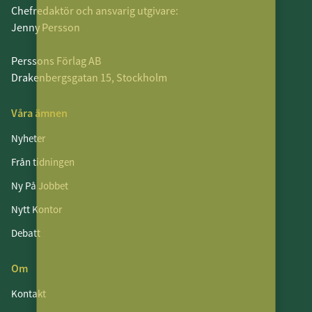
Chefredaktör och ansvarig utgivare:
Jenny Persson
Perssons Förlag AB
Drakenbergsgatan 15, Stockholm
Våra ämnen
Nyheter
Från tidningen
Ny På Jobbet
Nytt Kontor
Debatt
Om
Kontakt