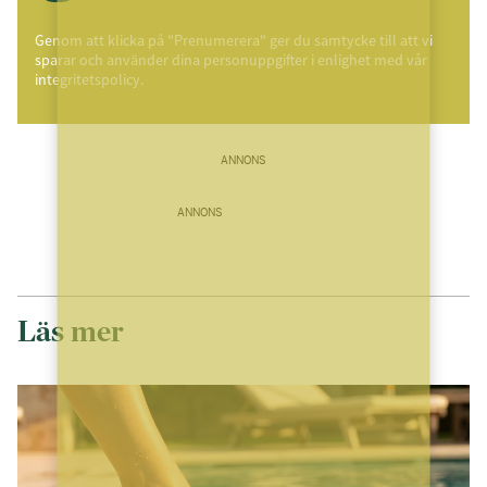
Genom att klicka på "Prenumerera" ger du samtycke till att vi
sparar och använder dina personuppgifter i enlighet med vår
integritetspolicy.
ANNONS
ANNONS
Läs mer