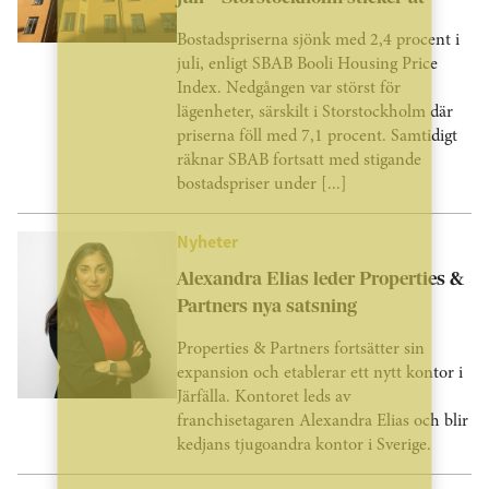
Bostadspriserna sjönk med 2,4 procent i
juli, enligt SBAB Booli Housing Price
Index. Nedgången var störst för
lägenheter, särskilt i Storstockholm där
priserna föll med 7,1 procent. Samtidigt
räknar SBAB fortsatt med stigande
bostadspriser under [...]
Nyheter
Alexandra Elias leder Properties &
Partners nya satsning
Properties & Partners fortsätter sin
expansion och etablerar ett nytt kontor i
Järfälla. Kontoret leds av
franchisetagaren Alexandra Elias och blir
kedjans tjugoandra kontor i Sverige.