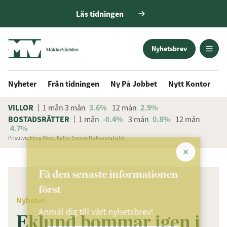
Läs tidningen
Nyhetsbrev
Nyheter
Från tidningen
Ny På Jobbet
Nytt Kontor
D
VILLOR
1 mån
3 mån
3.6%
12 mån
2.9%
BOSTADSRÄTTER
1 mån
-0.4%
3 mån
0.8%
12 mån
4.7%
Prisutveckling Riket, Källa: Svensk Mäklarstatistik
ANNONS
Få den senaste informationen
först
Nyheter
Anmäl dig till vårt nyhetsbrev!
Eklund bommar igen i