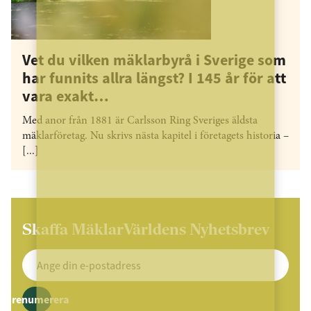
Vet du vilken mäklarbyrå i Sverige som
har funnits allra längst? I 145 år för att
vara exakt…
Med anor från 1881 är Carlsson Ring Sveriges äldsta
mäklarföretag. Nu skrivs nästa kapitel i företagets historia –
[...]
Skaffa MäklarVärldens Nyhetsbrev
Prenumerera