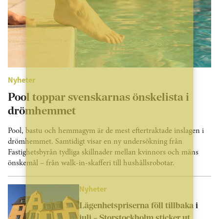
Nyheter
Pool toppar svenskarnas önskelista i
drömhemmet
Pool, bastu och hemmagym är de mest eftertraktade inslagen i
drömhemmet. Samtidigt visar en ny undersökning från
Fastighetsbyrån tydliga skillnader mellan kvinnors och mäns
önskemål – från walk-in-skafferi till hushållsrobotar.
Nyheter
Lägenhetspriserna föll tillbaka i
juli – Storstockholm sticker ut