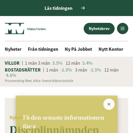
Läs tidningen
Nyhetsbrev
Nyheter
Från tidningen
Ny På Jobbet
Nytt Kontor
D
VILLOR
1 mån
3 mån
3.5%
12 mån
3.4%
BOSTADSRÄTTER
1 mån
-1.5%
3 mån
-1.5%
12 mån
4.6%
Prisutveckling Riket, Källa: Svensk Mäklarstatistik
ANNONS
Få den senaste informationen
Nyheter
först
Disciplinnämnden