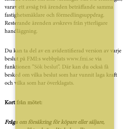
varav ett avsåg två ärenden beträffande samma
fastighetsmäklare och förmedlingsuppdrag.
Resterande ärenden avskrevs från ytterligare
handläggning.
Du kan ta del av en avidentifierad version av varje
beslut på FMI:s webbplats
www.fmi.se
via
funktionen ”
Sök beslut
”. Där kan du också få
besked om vilka beslut som har vunnit laga kraft
och vilka som har överklagats.
Kort från mötet:
Fråga om försäkring för köpare eller säljare,