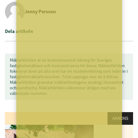
Jenny Persson
Dela artikeln
MäklarVärlden är en branschneutral tidning för Sveriges
fastighetsmäklare och leverantörerna till dessa. MäklarVärlden
fokuserar även på alla som har en studieinriktning som leder in i
fastighetsmäklarbranschen. Total upplaga: mer än 8 600 ex.
MäklarVärlden granskar mäklarföretagens strategi, lönsamhet
och kundnytta. MäklarVärlden utkommer årligen med sex
välmatade nummer.
ANNONS