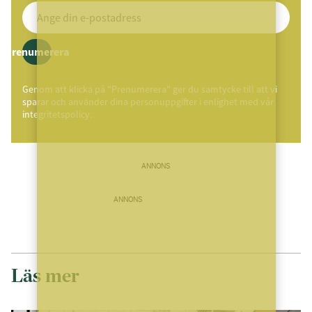
Prenumerera
Genom att klicka på "Prenumerera" ger du samtycke till att vi
sparar och använder dina personuppgifter i enlighet med vår
integritetspolicy.
ANNONS
ANNONS
Läs mer