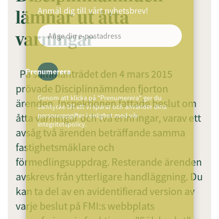
Anmäl dig till vårt nyhetsbrev!
lämnar ut åtta
varningar
Prenumerera
På sammanträdet den 4 mars 2015
prövade Disciplinnämnden fjorton
Genom att klicka på "Prenumerera" ger du
ärenden. Inspektionen fattade beslut om
samtycke till att vi sparar och använder dina
åtta varningar och två erinringar, varav ett
personuppgifter i enlighet med vår
integritetspolicy.
avsåg två ärenden beträffande samma
fastighetsmäklare och
förmedlingsuppdrag. Resterande ärenden
avskrevs från ytterligare handläggning. Du
kan ta del av en avidentifierad version av
varje beslut på FMI:s webbplats