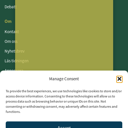
Debatt
Om
Kontakt
Om oss
Nyhetsbrev
Läs tidningen
Annonsera
Manage Consent
Om cookies
Vår integritetspolicy
To provide the best experiences, we use technologies like cookies to store and/or
access device information. Consenting to these technologies will allow us to
process data such as browsing behavior or unique IDs on this site. Not
Följ oss
consenting or withdrawing consent, may adversely affect certain features and
functions.
LinkedIn
Facebook
Accept