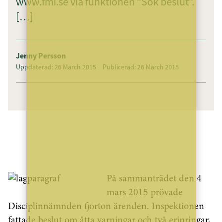
www.fmi.se via funktionen ”Sök beslut”.
[…]
Jenny Persson
Uppdaterad: 26 March 2015
Publicerad: 26 March 2015
På sammanträdet den 4
mars 2015 prövade
Disciplinnämnden fjorton ärenden. Inspektionen
fattade beslut om åtta varningar och två erinringar,