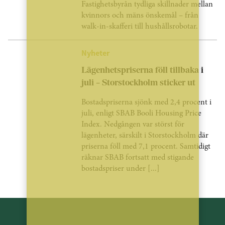
Fastighetsbyrån tydliga skillnader mellan
kvinnors och mäns önskemål – från
walk-in-skafferi till hushållsrobotar.
Nyheter
Lägenhetspriserna föll tillbaka i
juli – Storstockholm sticker ut
Bostadspriserna sjönk med 2,4 procent i
juli, enligt SBAB Booli Housing Price
Index. Nedgången var störst för
lägenheter, särskilt i Storstockholm där
priserna föll med 7,1 procent. Samtidigt
räknar SBAB fortsatt med stigande
bostadspriser under [...]