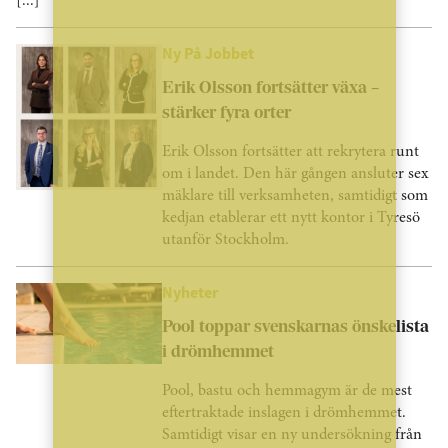
[...]
Ny På Jobbet
Erik Olsson fortsätter växa –
stärker fyra orter
Erik Olsson fortsätter att rekrytera runt
om i landet. Den här gången ansluter sex
mäklare till verksamheten, samtidigt som
kedjan etablerar ett nytt kontor i Tyresö
utanför Stockholm.
Nyheter
Pool toppar svenskarnas önskelista
i drömhemmet
Pool, bastu och hemmagym är de mest
eftertraktade inslagen i drömhemmet.
Samtidigt visar en ny undersökning från