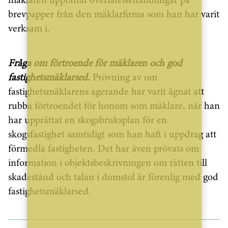
mäklaren upprättat överlåtelsehandlingar på
brevpapper från den mäklarfirma som han har varit
verksam i.
Fråga om förtroende för mäklaren och god
fastighetsmäklarsed.
Prövning av om
fastighetsmäklarens agerande har varit ägnat att
rubba förtroendet för honom som mäklare, när han
har upprättat en skogsbruksplan för en
skogsfastighet samtidigt som han haft i uppdrag att
förmedla fastigheten. Det har även prövats om
information i objektsbeskrivningen om rätten till
skadestånd och talan i domstol är förenlig med god
fastighetsmäklarsed.