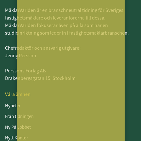
MäklarVärlden är en branschneutral tidning för Sveriges
fastighetsmäklare och leverantörerna till dessa.
MäklarVärlden fokuserar även på alla som har en
studieinriktning som leder in i fastighetsmäklarbranschen.
Chefredaktör och ansvarig utgivare:
Jenny Persson
Perssons Förlag AB
Drakenbergsgatan 15, Stockholm
Våra ämnen
Nyheter
Från tidningen
Ny På Jobbet
Nytt Kontor