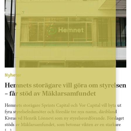
Nyheter
Hemnets storägare vill göra om styrelsen
– får stöd av Mäklarsamfundet
Hemnets storägare Sprints Capital och Vor Capital vill byta ut
fyra styrelseledamöter och föreslår tre nya namn, däribland
Kivras vd Henrik Lönnevi som ny styrelseordförande. Förslaget
stöds av Mäklarsamfundet, som betonar vikten av en starkare