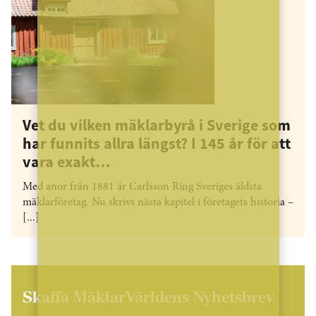
Vet du vilken mäklarbyrå i Sverige som
har funnits allra längst? I 145 år för att
vara exakt…
Med anor från 1881 är Carlsson Ring Sveriges äldsta
mäklarföretag. Nu skrivs nästa kapitel i företagets historia –
[...]
Skaffa MäklarVärldens Nyhetsbrev