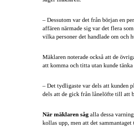
– Dessutom var det från början en per
affären närmade sig var det flera som
vilka personer det handlade om och hur
Mäklaren noterade också att de övriga
att komma och titta utan kunde tänka s
– Det tydligaste var dels att kunden p
dels att de gick från lånelöfte till att
Få den s
först
När mäklaren såg
alla dessa varning
Anmäl dig till
kollas upp, men att det sammantaget 