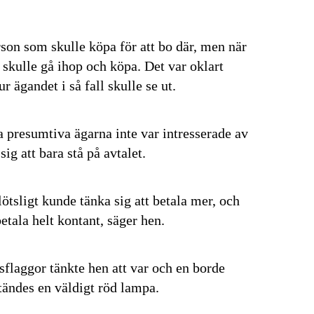
son som skulle köpa för att bo där, men när
 skulle gå ihop och köpa. Det var oklart
 ägandet i så fall skulle se ut.
 presumtiva ägarna inte var intresserade av
ig att bara stå på avtalet.
lötsligt kunde tänka sig att betala mer, och
 betala helt kontant, säger hen.
enaste informationen
sflaggor tänkte hen att var och en borde
 vårt nyhetsbrev!
tändes en väldigt röd lampa.