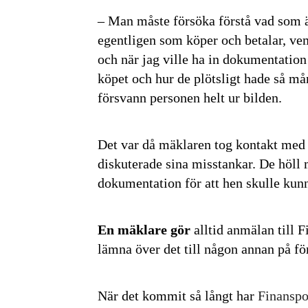
– Man måste försöka förstå vad som än
egentligen som köper och betalar, vem
Genom att klicka 
sparar och använd
och när jag ville ha in dokumentation
integritetspolicy.
köpet och hur de plötsligt hade så må
försvann personen helt ur bilden.
Det var då mäklaren tog kontakt med 
diskuterade sina misstankar. De höll 
dokumentation för att hen skulle kunna
En mäklare gör
alltid anmälan till Fi
lämna över det till någon annan på fö
När det kommit så långt har
Finanspo