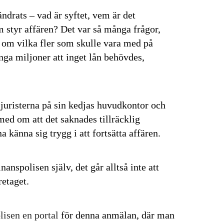
Prenumerera
drats – vad är syftet, vem är det
 styr affären? Det var så många frågor,
på "Prenumerera" ger du samtycke till att vi
er dina personuppgifter i enlighet med vår
 om vilka fler som skulle vara med på
nga miljoner att inget lån behövdes,
juristerna på sin kedjas huvudkontor och
med om att det saknades tillräcklig
 känna sig trygg i att fortsätta affären.
nanspolisen själv, det går alltså inte att
retaget.
lisen en portal
för denna anmälan, där man