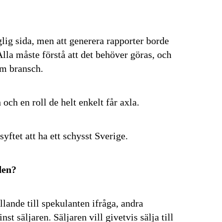
glig sida, men att generera rapporter borde
 Alla måste förstå att det behöver göras, och
om bransch.
och en roll de helt enkelt får axla.
yftet att ha ett schysst Sverige.
den?
llande till spekulanten ifråga, andra
t säljaren. Säljaren vill givetvis sälja till