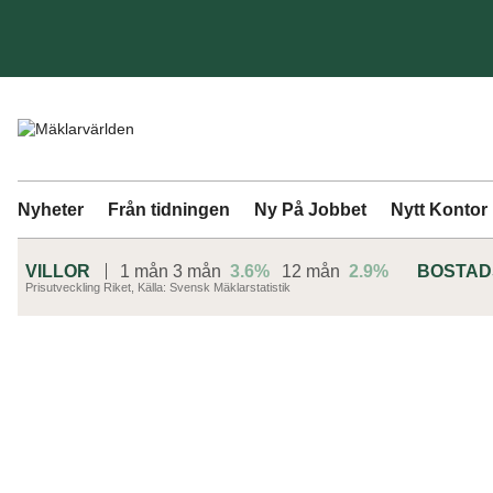
Nyheter
Från tidningen
Ny På Jobbet
Nytt Kontor
VILLOR
1 mån
3 mån
3.6%
12 mån
2.9%
BOSTA
Prisutveckling Riket, Källa: Svensk Mäklarstatistik