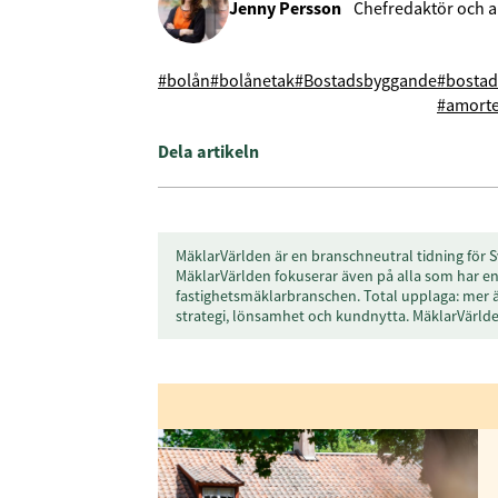
Jenny Persson
Chefredaktör och a
#bolån
#bolånetak
#Bostadsbyggande
#bosta
#amorte
Dela artikeln
MäklarVärlden är en branschneutral tidning för S
MäklarVärlden fokuserar även på alla som har en 
fastighetsmäklarbranschen. Total upplaga: mer 
strategi, lönsamhet och kundnytta. MäklarVärl