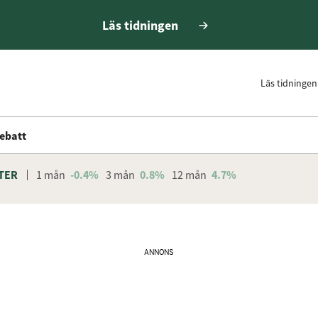
Läs tidningen
Läs tidningen
ebatt
TER
1 mån
-0.4%
3 mån
0.8%
12 mån
4.7%
ANNONS