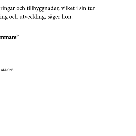
Prenumerera
ngar och tillbyggnader, vilket i sin tur
ing och utveckling, säger hon.
å "Prenumerera" ger du samtycke till att vi
r dina personuppgifter i enlighet med vår
hämmare”
ANNONS