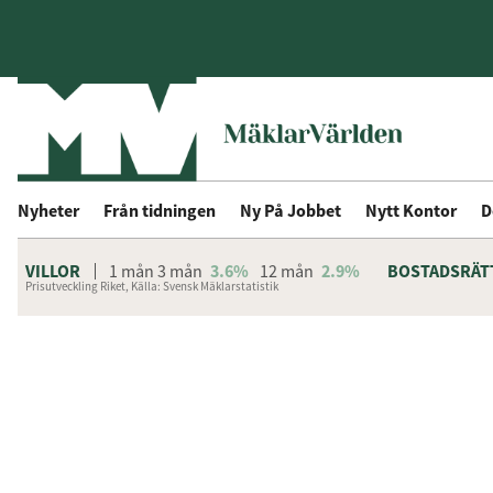
Nyheter
Från tidningen
Ny På Jobbet
Nytt Kontor
D
VILLOR
1 mån
3 mån
3.6%
12 mån
2.9%
BOSTADSRÄT
Prisutveckling Riket, Källa: Svensk Mäklarstatistik