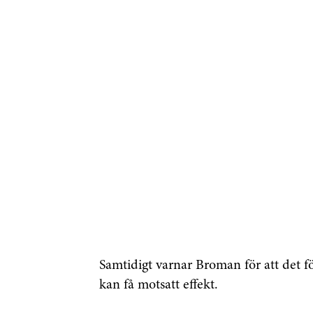
Få den s
först
Samtidigt varnar Broman för att det fö
Anmäl dig till 
kan få motsatt effekt.