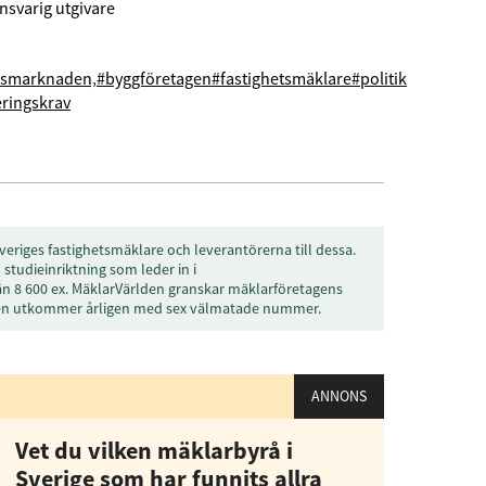
nsvarig utgivare
dsmarknaden‚
#byggföretagen
#fastighetsmäklare
#politik
ringskrav
veriges fastighetsmäklare och leverantörerna till dessa.
studieinriktning som leder in i
än 8 600 ex. MäklarVärlden granskar mäklarföretagens
den utkommer årligen med sex välmatade nummer.
ANNONS
Vet du vilken mäklarbyrå i
Sverige som har funnits allra