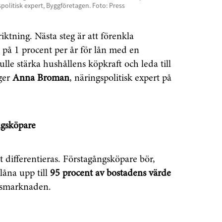
olitisk expert, Byggföretagen. Foto: Press
 riktning. Nästa steg är att förenkla
å på 1 procent per år för lån med en
lle stärka hushållens köpkraft och leda till
äger
Anna Broman
, näringspolitisk expert på
ngsköpare
t differentieras. Förstagångsköpare bör,
 låna upp till
95 procent av bostadens värde
adsmarknaden.