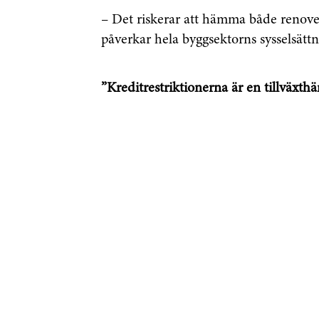
– Det riskerar att hämma både renoveri
påverkar hela byggsektorns sysselsättn
Genom att klicka p
sparar och använde
integritetspolicy.
”Kreditrestriktionerna är en tillväxt