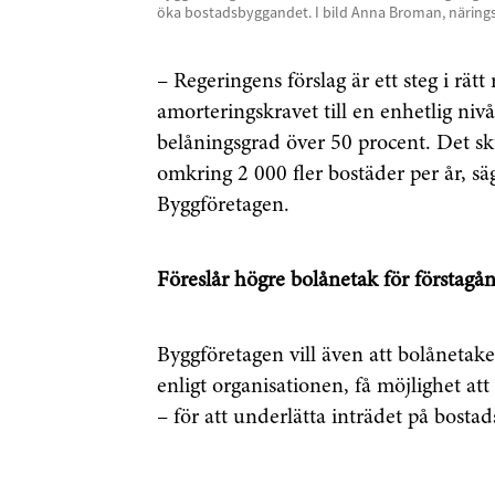
öka bostadsbyggandet. I bild Anna Broman, näringsp
– Regeringens förslag är ett steg i rätt
amorteringskravet till en enhetlig niv
belåningsgrad över 50 procent. Det sku
omkring 2 000 fler bostäder per år, s
Byggföretagen.
Föreslår högre bolånetak för förstagå
Byggföretagen vill även att bolånetake
enligt organisationen, få möjlighet att
– för att underlätta inträdet på bost