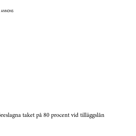
ANNONS
enaste informationen
reslagna taket på 80 procent vid tilläggslån
vårt nyhetsbrev!