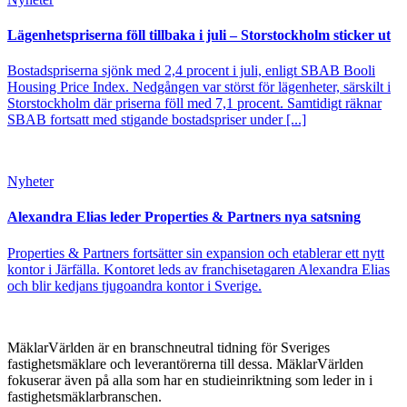
Lägenhetspriserna föll tillbaka i juli – Storstockholm sticker ut
Bostadspriserna sjönk med 2,4 procent i juli, enligt SBAB Booli
Housing Price Index. Nedgången var störst för lägenheter, särskilt i
Storstockholm där priserna föll med 7,1 procent. Samtidigt räknar
SBAB fortsatt med stigande bostadspriser under [...]
Nyheter
Alexandra Elias leder Properties & Partners nya satsning
Properties & Partners fortsätter sin expansion och etablerar ett nytt
kontor i Järfälla. Kontoret leds av franchisetagaren Alexandra Elias
och blir kedjans tjugoandra kontor i Sverige.
MäklarVärlden är en branschneutral tidning för Sveriges
fastighetsmäklare och leverantörerna till dessa. MäklarVärlden
fokuserar även på alla som har en studieinriktning som leder in i
fastighetsmäklarbranschen.