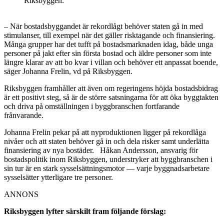
Riksbyggen.
– När bostadsbyggandet är rekordlågt behöver staten gå in med
stimulanser, till exempel när det gäller risktagande och finansiering.
Många grupper har det tufft på bostadsmarknaden idag, både unga
personer på jakt efter sin första bostad och äldre personer som inte
längre klarar av att bo kvar i villan och behöver ett anpassat boende,
säger Johanna Frelin, vd på Riksbyggen.
Riksbyggen framhåller att även om regeringens höjda bostadsbidrag
är ett positivt steg, så är de större satsningarna för att öka byggtakten
och driva på omställningen i byggbranschen fortfarande
frånvarande.
Johanna Frelin pekar på att nyproduktionen ligger på rekordlåga
nivåer och att staten behöver gå in och dela risker samt underlätta
finansiering av nya bostäder. Håkan Andersson, ansvarig för
bostadspolitik inom Riksbyggen, understryker att byggbranschen i
sin tur är en stark sysselsättningsmotor — varje byggnadsarbetare
sysselsätter ytterligare tre personer.
ANNONS
Riksbyggen lyfter särskilt fram följande förslag: