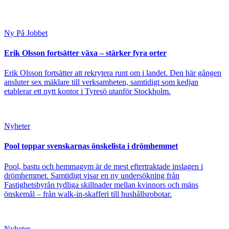
Ny På Jobbet
Erik Olsson fortsätter växa – stärker fyra orter
Erik Olsson fortsätter att rekrytera runt om i landet. Den här gången
ansluter sex mäklare till verksamheten, samtidigt som kedjan
etablerar ett nytt kontor i Tyresö utanför Stockholm.
Nyheter
Pool toppar svenskarnas önskelista i drömhemmet
Pool, bastu och hemmagym är de mest eftertraktade inslagen i
drömhemmet. Samtidigt visar en ny undersökning från
Fastighetsbyrån tydliga skillnader mellan kvinnors och mäns
önskemål – från walk-in-skafferi till hushållsrobotar.
Nyheter