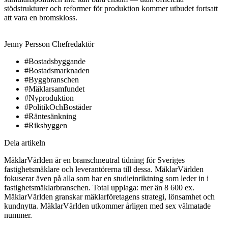
stödstrukturer och reformer för produktion kommer utbudet fortsatt
att vara en bromskloss.
Jenny Persson
Chefredaktör
#Bostadsbyggande
#Bostadsmarknaden
#Byggbranschen
#Mäklarsamfundet
#Nyproduktion
#PolitikOchBostäder
#Räntesänkning
#Riksbyggen
Dela artikeln
MäklarVärlden är en branschneutral tidning för Sveriges
fastighetsmäklare och leverantörerna till dessa. MäklarVärlden
fokuserar även på alla som har en studieinriktning som leder in i
fastighetsmäklarbranschen. Total upplaga: mer än 8 600 ex.
MäklarVärlden granskar mäklarföretagens strategi, lönsamhet och
kundnytta. MäklarVärlden utkommer årligen med sex välmatade
nummer.