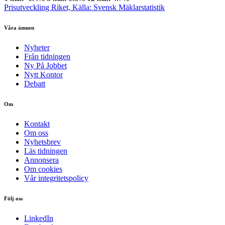
Prisutveckling Riket, Källa: Svensk Mäklarstatistik
Våra ämnen
Nyheter
Från tidningen
Ny På Jobbet
Nytt Kontor
Debatt
Om
Kontakt
Om oss
Nyhetsbrev
Läs tidningen
Annonsera
Om cookies
Vår integritetspolicy
Följ oss
LinkedIn