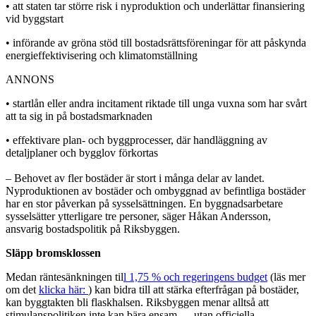
• att staten tar större risk i nyproduktion och underlättar finansiering
vid byggstart
• införande av gröna stöd till bostadsrättsföreningar för att påskynda
energieffektivisering och klimatomställning
ANNONS
• startlån eller andra incitament riktade till unga vuxna som har svårt
att ta sig in på bostadsmarknaden
• effektivare plan- och byggprocesser, där handläggning av
detaljplaner och bygglov förkortas
– Behovet av fler bostäder är stort i många delar av landet.
Nyproduktionen av bostäder och ombyggnad av befintliga bostäder
har en stor påverkan på sysselsättningen. En byggnadsarbetare
sysselsätter ytterligare tre personer, säger Håkan Andersson,
ansvarig bostadspolitik på Riksbyggen.
Släpp bromsklossen
Medan räntesänkningen til
l 1,75 % och regeringens budget
(läs mer
om det
klicka här:
) kan bidra till att stärka efterfrågan på bostäder,
kan byggtakten bli flaskhalsen. Riksbyggen menar alltså att
stimulanspolitiken inte kan bära ensam — utan officiella