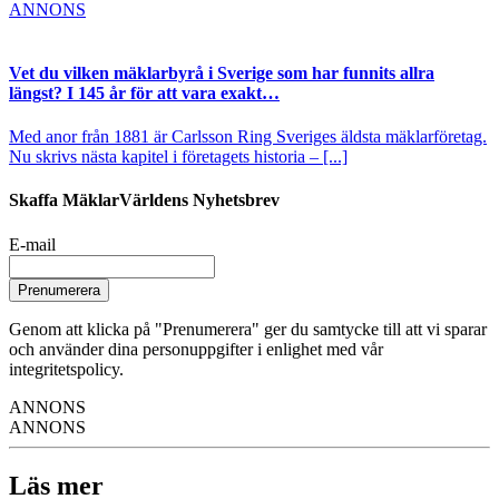
ANNONS
Vet du vilken mäklarbyrå i Sverige som har funnits allra
längst? I 145 år för att vara exakt…
Med anor från 1881 är Carlsson Ring Sveriges äldsta mäklarföretag.
Nu skrivs nästa kapitel i företagets historia – [...]
Skaffa MäklarVärldens Nyhetsbrev
E-mail
Prenumerera
Genom att klicka på "Prenumerera" ger du samtycke till att vi sparar
och använder dina personuppgifter i enlighet med vår
integritetspolicy.
ANNONS
ANNONS
Läs mer