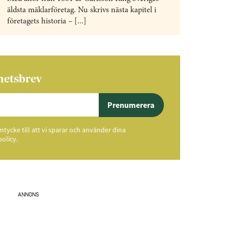
äldsta mäklarföretag. Nu skrivs nästa kapitel i
företagets historia – [...]
hetsbrev
Prenumerera
ycke till att vi sparar och använder dina
policy.
ANNONS