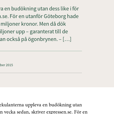
 en budökning utan dess like i för
.se. För en utanför Göteborg hade
2 miljoner kronor. Men då dök
ljoner upp – garanterat till de
man också på ögonbrynen. – […]
mber 2015
ekulanterna uppleva en budökning utan
on vecka sedan, skriver expressen.se. För en