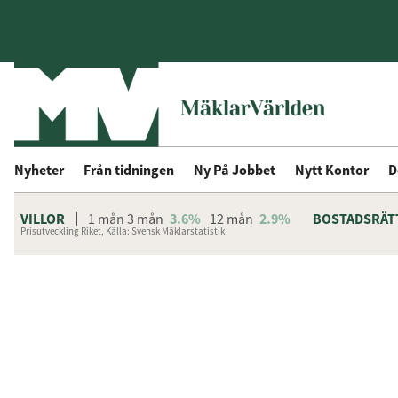
Nyheter
Från tidningen
Ny På Jobbet
Nytt Kontor
D
VILLOR
1 mån
3 mån
3.6%
12 mån
2.9%
BOSTADSRÄT
Prisutveckling Riket, Källa: Svensk Mäklarstatistik