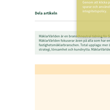
Genom att klicka p
sparar och använde
integritetspolicy.
Dela artikeln
MäklarVärlden är en branschneutral tidning för S
MäklarVärlden fokuserar även på alla som har en 
fastighetsmäklarbranschen. Total upplaga: mer 
strategi, lönsamhet och kundnytta. MäklarVärl