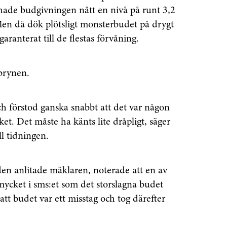
hade budgivningen nått en nivå på runt 3,2
Men då dök plötsligt monsterbudet på drygt
aranterat till de flestas förvåning.
brynen.
och förstod ganska snabbt att det var någon
et. Det måste ha känts lite dråpligt, säger
ll tidningen.
en anlitade mäklaren, noterade att en av
 mycket i sms:et som det storslagna budet
tt budet var ett misstag och tog därefter