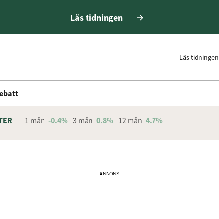
Läs tidningen
Läs tidningen
ebatt
TER
1 mån
-0.4%
3 mån
0.8%
12 mån
4.7%
ANNONS