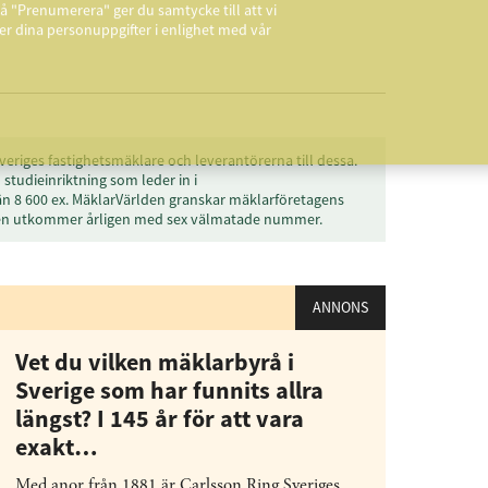
å "Prenumerera" ger du samtycke till att vi
r dina personuppgifter i enlighet med vår
veriges fastighetsmäklare och leverantörerna till dessa.
studieinriktning som leder in i
än 8 600 ex. MäklarVärlden granskar mäklarföretagens
den utkommer årligen med sex välmatade nummer.
ANNONS
Vet du vilken mäklarbyrå i
Sverige som har funnits allra
längst? I 145 år för att vara
exakt…
Med anor från 1881 är Carlsson Ring Sveriges