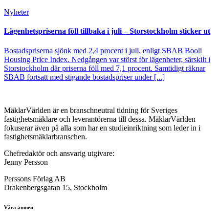
Nyheter
Lägenhetspriserna föll tillbaka i juli – Storstockholm sticker ut
Bostadspriserna sjönk med 2,4 procent i juli, enligt SBAB Booli
Housing Price Index. Nedgången var störst för lägenheter, särskilt i
Storstockholm där priserna föll med 7,1 procent. Samtidigt räknar
SBAB fortsatt med stigande bostadspriser under [...]
MäklarVärlden är en branschneutral tidning för Sveriges
fastighetsmäklare och leverantörerna till dessa. MäklarVärlden
fokuserar även på alla som har en studieinriktning som leder in i
fastighetsmäklarbranschen.
Chefredaktör och ansvarig utgivare:
Jenny Persson
Perssons Förlag AB
Drakenbergsgatan 15, Stockholm
Våra ämnen