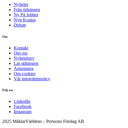
Nyheter
Från tidningen
Ny På Jobbet
Nytt Kontor
Debatt
Om
Kontakt
Om oss
Nyhetsbrev
Läs tidningen
Annonsera
Om cookies
Vår integritetspolicy
Följ oss
LinkedIn
Facebook
Instagram
2025 MäklarVärldens – Perssons Förslag AB