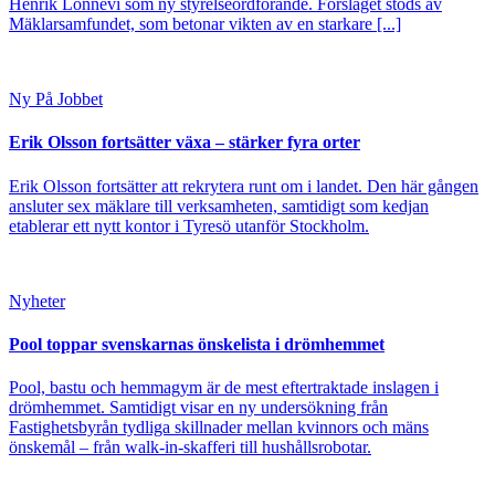
Henrik Lönnevi som ny styrelseordförande. Förslaget stöds av
Mäklarsamfundet, som betonar vikten av en starkare [...]
Ny På Jobbet
Erik Olsson fortsätter växa – stärker fyra orter
Erik Olsson fortsätter att rekrytera runt om i landet. Den här gången
ansluter sex mäklare till verksamheten, samtidigt som kedjan
etablerar ett nytt kontor i Tyresö utanför Stockholm.
Nyheter
Pool toppar svenskarnas önskelista i drömhemmet
Pool, bastu och hemmagym är de mest eftertraktade inslagen i
drömhemmet. Samtidigt visar en ny undersökning från
Fastighetsbyrån tydliga skillnader mellan kvinnors och mäns
önskemål – från walk-in-skafferi till hushållsrobotar.