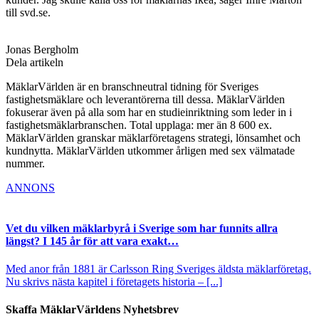
till svd.se.
Jonas Bergholm
Dela artikeln
MäklarVärlden är en branschneutral tidning för Sveriges
fastighetsmäklare och leverantörerna till dessa. MäklarVärlden
fokuserar även på alla som har en studieinriktning som leder in i
fastighetsmäklarbranschen. Total upplaga: mer än 8 600 ex.
MäklarVärlden granskar mäklarföretagens strategi, lönsamhet och
kundnytta. MäklarVärlden utkommer årligen med sex välmatade
nummer.
ANNONS
Vet du vilken mäklarbyrå i Sverige som har funnits allra
längst? I 145 år för att vara exakt…
Med anor från 1881 är Carlsson Ring Sveriges äldsta mäklarföretag.
Nu skrivs nästa kapitel i företagets historia – [...]
Skaffa MäklarVärldens Nyhetsbrev