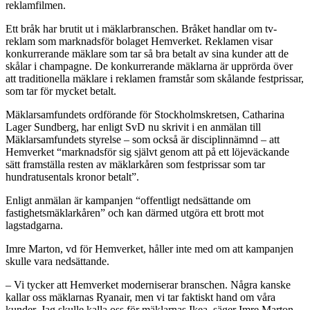
reklamfilmen.
Ett bråk har brutit ut i mäklarbranschen. Bråket handlar om tv-
reklam som marknadsför bolaget Hemverket. Reklamen visar
konkurrerande mäklare som tar så bra betalt av sina kunder att de
skålar i champagne. De konkurrerande
mäklarna är upprörda över
att traditionella mäklare i reklamen framstår som skålande festprissar,
som tar för mycket betalt.
Mäklarsamfundets ordförande för Stockholmskretsen, Catharina
Lager Sundberg, har enligt SvD nu skrivit i en anmälan till
Mäklarsamfundets styrelse – som också är disciplinnämnd – att
Hemverket “marknadsför sig självt genom att på ett löjeväckande
sätt framställa resten av mäklarkåren som festprissar som tar
hundratusentals kronor betalt”.
Enligt anmälan är kampanjen “offentligt nedsättande om
fastighetsmäklarkåren” och kan därmed utgöra ett brott mot
lagstadgarna.
Imre Marton, vd för Hemverket, håller inte med om att kampanjen
skulle vara nedsättande.
– Vi tycker att Hemverket moderniserar branschen. Några kanske
kallar oss mäklarnas Ryanair, men vi tar faktiskt hand om våra
kunder. Jag skulle kalla oss för mäklarnas Ikea, säger Imre Marton