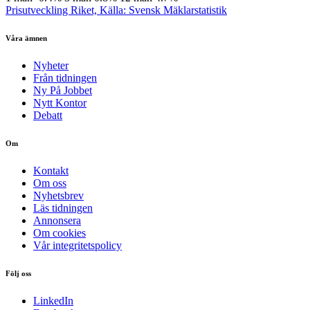
Prisutveckling Riket, Källa: Svensk Mäklarstatistik
Våra ämnen
Nyheter
Från tidningen
Ny På Jobbet
Nytt Kontor
Debatt
Om
Kontakt
Om oss
Nyhetsbrev
Läs tidningen
Annonsera
Om cookies
Vår integritetspolicy
Följ oss
LinkedIn