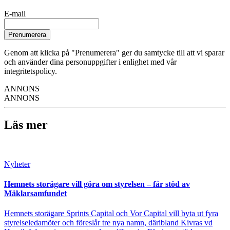
E-mail
Prenumerera
Genom att klicka på "Prenumerera" ger du samtycke till att vi sparar
och använder dina personuppgifter i enlighet med vår
integritetspolicy.
ANNONS
ANNONS
Läs mer
Nyheter
Hemnets storägare vill göra om styrelsen – får stöd av
Mäklarsamfundet
Hemnets storägare Sprints Capital och Vor Capital vill byta ut fyra
styrelseledamöter och föreslår tre nya namn, däribland Kivras vd