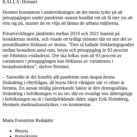
KÄLLA: Hemnet
Hemnet konstaterar i undersökningen att det mesta tyder på att
prisuppgången under pandemin snarast handlat om att få mer yta att
röra sig på, snarare än en vilja att lämna de urbana miljöerna.
Prisutvecklingen jämfördes mellan 2019 och 2021 baserat på
bostädernas storlek, och visade ett tydligt mönster där en stor del av
prisskillnaden förklaras av denna. ”Den så kallade förklaringsgraden
mellan bostadens antal rum, boyta och prisuppgång är 93 procent
om fritidshus exkluderas. Det ska tolkas som att 93 procent av
variationen i prisuppgången kan förklaras av variationen i
bostadsstorleken”, skriver Hemnet.
– Sannolikt är det framför allt pandemin som skapat denna
förändring i efterfrågan, då boyta blivit viktigare när vi oftare är
hemma. En annan möjlig påverkande faktor är den demografiska
förändring i befolkningen vi nu ser, där en ovanligt stor åldersgrupp
i befolkningen nu är i familjebildande ålder, säger Erik Holmberg,
Hemnets marknadsanalytiker, i en kommentar.
Maria Forsström
Redaktör
#boyta
#prisökning