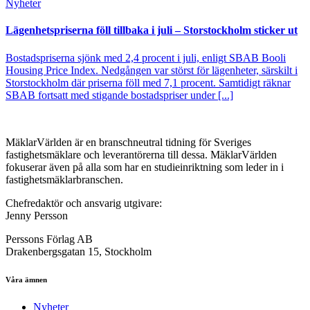
Nyheter
Lägenhetspriserna föll tillbaka i juli – Storstockholm sticker ut
Bostadspriserna sjönk med 2,4 procent i juli, enligt SBAB Booli
Housing Price Index. Nedgången var störst för lägenheter, särskilt i
Storstockholm där priserna föll med 7,1 procent. Samtidigt räknar
SBAB fortsatt med stigande bostadspriser under [...]
MäklarVärlden är en branschneutral tidning för Sveriges
fastighetsmäklare och leverantörerna till dessa. MäklarVärlden
fokuserar även på alla som har en studieinriktning som leder in i
fastighetsmäklarbranschen.
Chefredaktör och ansvarig utgivare:
Jenny Persson
Perssons Förlag AB
Drakenbergsgatan 15, Stockholm
Våra ämnen
Nyheter