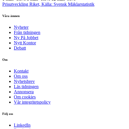
Prisutveckling Riket, Källa: Svensk Mäklarstatistik
Våra ämnen
Nyheter
Från tidningen
Ny På Jobbet
Nytt Kontor
Debatt
Om
Kontakt
Om oss
Nyhetsbrev
Läs tidningen
Annonsera
Om cookies
Vår integritetspolicy
Följ oss
LinkedIn