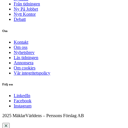
Från tidningen
Ny På Jobbet
Nytt Kontor
Debatt
Om
Kontakt
Om oss
Nyhetsbrev
Läs tidningen
Annonsera
Om cookies
Vår integritetspolicy
Följ oss
LinkedIn
Facebook
Instagram
2025 MäklarVärldens – Perssons Förslag AB