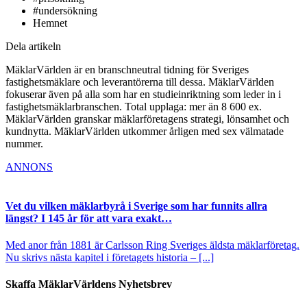
#undersökning
Hemnet
Dela artikeln
MäklarVärlden är en branschneutral tidning för Sveriges
fastighetsmäklare och leverantörerna till dessa. MäklarVärlden
fokuserar även på alla som har en studieinriktning som leder in i
fastighetsmäklarbranschen. Total upplaga: mer än 8 600 ex.
MäklarVärlden granskar mäklarföretagens strategi, lönsamhet och
kundnytta. MäklarVärlden utkommer årligen med sex välmatade
nummer.
ANNONS
Vet du vilken mäklarbyrå i Sverige som har funnits allra
längst? I 145 år för att vara exakt…
Med anor från 1881 är Carlsson Ring Sveriges äldsta mäklarföretag.
Nu skrivs nästa kapitel i företagets historia – [...]
Skaffa MäklarVärldens Nyhetsbrev