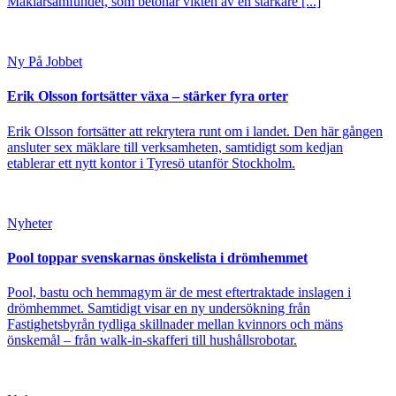
Mäklarsamfundet, som betonar vikten av en starkare [...]
Ny På Jobbet
Erik Olsson fortsätter växa – stärker fyra orter
Erik Olsson fortsätter att rekrytera runt om i landet. Den här gången
ansluter sex mäklare till verksamheten, samtidigt som kedjan
etablerar ett nytt kontor i Tyresö utanför Stockholm.
Nyheter
Pool toppar svenskarnas önskelista i drömhemmet
Pool, bastu och hemmagym är de mest eftertraktade inslagen i
drömhemmet. Samtidigt visar en ny undersökning från
Fastighetsbyrån tydliga skillnader mellan kvinnors och mäns
önskemål – från walk-in-skafferi till hushållsrobotar.