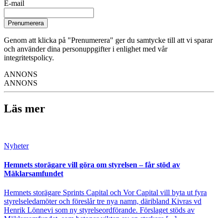
E-mail
Prenumerera
Genom att klicka på "Prenumerera" ger du samtycke till att vi sparar
och använder dina personuppgifter i enlighet med vår
integritetspolicy.
ANNONS
ANNONS
Läs mer
Nyheter
Hemnets storägare vill göra om styrelsen – får stöd av
Mäklarsamfundet
Hemnets storägare Sprints Capital och Vor Capital vill byta ut fyra
styrelseledamöter och föreslår tre nya namn, däribland Kivras vd
Henrik Lönnevi som ny styrelseordförande. Förslaget stöds av