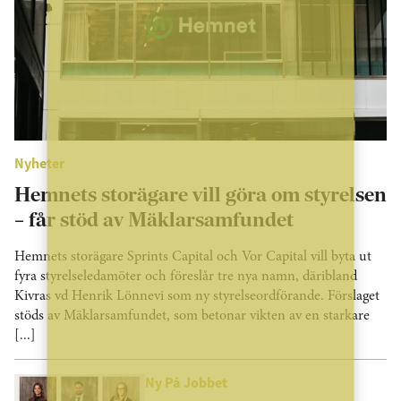
Nyheter
Hemnets storägare vill göra om styrelsen
– får stöd av Mäklarsamfundet
Hemnets storägare Sprints Capital och Vor Capital vill byta ut
fyra styrelseledamöter och föreslår tre nya namn, däribland
Kivras vd Henrik Lönnevi som ny styrelseordförande. Förslaget
stöds av Mäklarsamfundet, som betonar vikten av en starkare
[...]
Ny På Jobbet