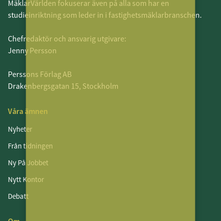
MäklarVärlden fokuserar även på alla som har en
studieinriktning som leder in i fastighetsmäklarbranschen.
Chefredaktör och ansvarig utgivare:
Jenny Persson
Perssons Förlag AB
Drakenbergsgatan 15, Stockholm
Våra ämnen
Nyheter
Från tidningen
Ny På Jobbet
Nytt Kontor
Debatt