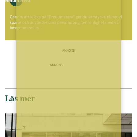
Prenumerera
Genom att klicka på "Prenumerera" ger du samtycke till att vi
sparar och använder dina personuppgifter i enlighet med vår
integritetspolicy.
ANNONS
ANNONS
Läs mer