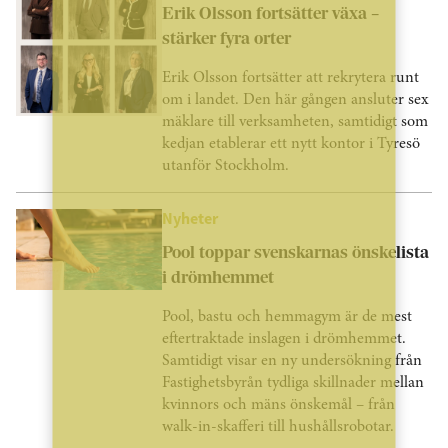
Erik Olsson fortsätter växa –
stärker fyra orter
Erik Olsson fortsätter att rekrytera runt
om i landet. Den här gången ansluter sex
mäklare till verksamheten, samtidigt som
kedjan etablerar ett nytt kontor i Tyresö
utanför Stockholm.
Nyheter
Pool toppar svenskarnas önskelista
i drömhemmet
Pool, bastu och hemmagym är de mest
eftertraktade inslagen i drömhemmet.
Samtidigt visar en ny undersökning från
Fastighetsbyrån tydliga skillnader mellan
kvinnors och mäns önskemål – från
walk-in-skafferi till hushållsrobotar.