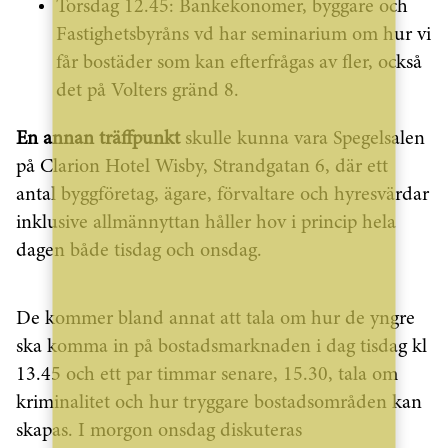
Torsdag 12.45: Bankekonomer, byggare och
Fastighetsbyråns vd har seminarium om hur vi
får bostäder som kan efterfrågas av fler, också
det på Volters gränd 8.
En annan träffpunkt
skulle kunna vara Spegelsalen
på Clarion Hotel Wisby, Strandgatan 6, där ett
antal byggföretag, ägare, förvaltare och hyresvärdar
inklusive allmännyttan håller hov i princip hela
dagen både tisdag och onsdag.
De kommer bland annat att tala om hur de yngre
ska komma in på bostadsmarknaden i dag tisdag kl
13.45 och ett par timmar senare, 15.30, tala om
kriminalitet och hur tryggare bostadsområden kan
skapas. I morgon onsdag diskuteras