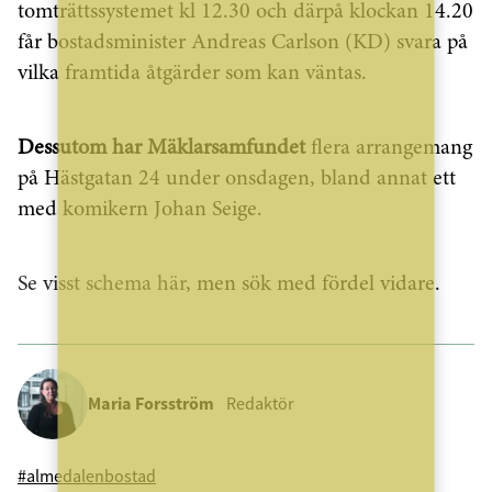
tomträttssystemet kl 12.30 och därpå klockan 14.20
får bostadsminister Andreas Carlson (KD) svara på
vilka framtida åtgärder som kan väntas.
Dessutom har Mäklarsamfundet
flera arrangemang
på Hästgatan 24 under onsdagen, bland annat ett
med komikern Johan Seige.
Se visst schema här
, men sök med fördel vidare.
Maria Forsström
Redaktör
#almedalen
bostad