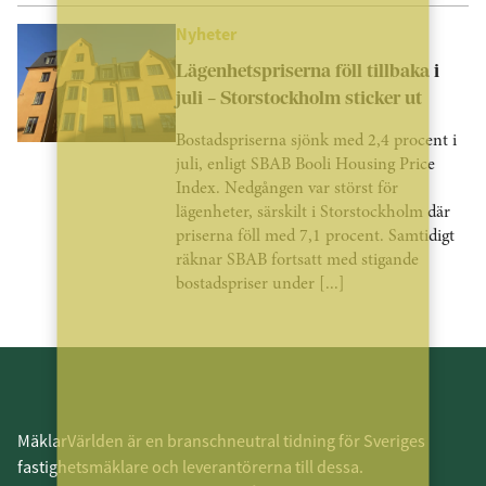
Nyheter
Lägenhetspriserna föll tillbaka i
juli – Storstockholm sticker ut
Bostadspriserna sjönk med 2,4 procent i
juli, enligt SBAB Booli Housing Price
Index. Nedgången var störst för
lägenheter, särskilt i Storstockholm där
priserna föll med 7,1 procent. Samtidigt
räknar SBAB fortsatt med stigande
bostadspriser under [...]
MäklarVärlden är en branschneutral tidning för Sveriges
fastighetsmäklare och leverantörerna till dessa.