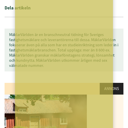
Dela artikeln
MäklarVärlden är en branschneutral tidning för Sveriges
fastighetsmäklare och leverantörerna till dessa. MäklarVärlden
fokuserar även på alla som har en studieinriktning som leder in i
fastighetsmäklarbranschen. Total upplaga: mer än 8 600 ex.
MäklarVärlden granskar mäklarföretagens strategi, lönsamhet
och kundnytta. MäklarVärlden utkommer årligen med sex
välmatade nummer.
ANNONS