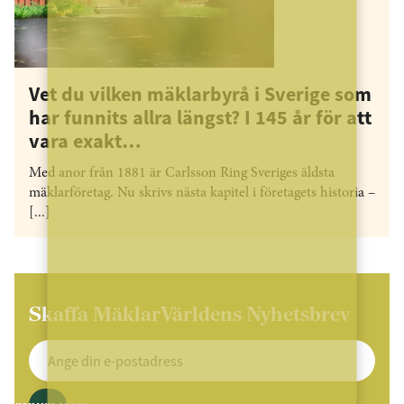
Vet du vilken mäklarbyrå i Sverige som
har funnits allra längst? I 145 år för att
vara exakt…
Med anor från 1881 är Carlsson Ring Sveriges äldsta
mäklarföretag. Nu skrivs nästa kapitel i företagets historia –
[...]
Skaffa MäklarVärldens Nyhetsbrev