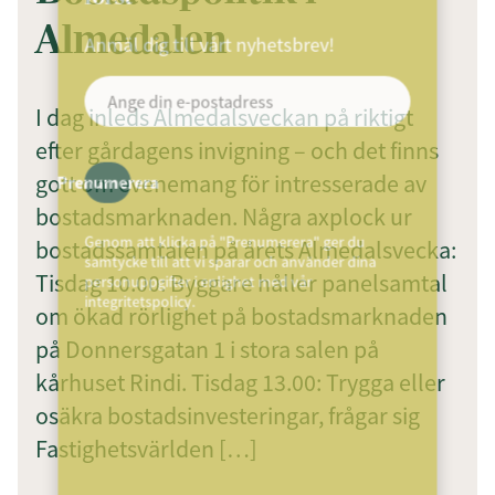
Almedalen
Anmäl dig till vårt nyhetsbrev!
I dag inleds Almedalsveckan på riktigt
efter gårdagens invigning – och det finns
gott om evenemang för intresserade av
Prenumerera
bostadsmarknaden. Några axplock ur
Genom att klicka på "Prenumerera" ger du
bostadssamtalen på årets Almedalsvecka:
samtycke till att vi sparar och använder dina
Tisdag 10.00: Byggare håller panelsamtal
personuppgifter i enlighet med vår
integritetspolicy.
om ökad rörlighet på bostadsmarknaden
på Donnersgatan 1 i stora salen på
kårhuset Rindi. Tisdag 13.00: Trygga eller
osäkra bostadsinvesteringar, frågar sig
Fastighetsvärlden […]