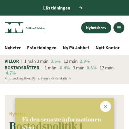
Läs tidningen
Nyhetsbrev
Nyheter
Från tidningen
Ny På Jobbet
Nytt Kontor
D
VILLOR
1 mån
3 mån
3.6%
12 mån
2.9%
BOSTADSRÄTTER
1 mån
-0.4%
3 mån
0.8%
12 mån
4.7%
Prisutveckling Riket, Källa: Svensk Mäklarstatistik
ANNONS
Nyheter
Få den senaste informationen
Bostadspolitik i
först