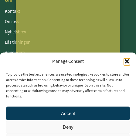
Om
Kontakt
Om oss
Nyhetsbrev
Läs tidningen
Annonsera
Manage Consent
Om cookies
Vår integritetspolicy
To provide the best experiences, we use technologies like cookies to store and/or
access device information. Consenting to these technologies will allow us to
process data such as browsing behavior or unique IDs on this site. Not
Följ oss
consenting or withdrawing consent, may adversely affect certain features and
functions.
LinkedIn
Facebook
Accept
Instagram
Deny