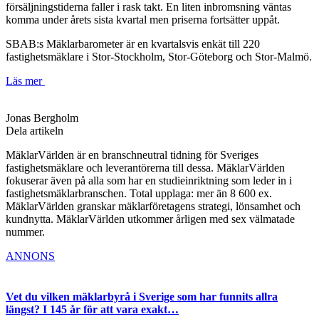
försäljningstiderna faller i rask takt. En liten inbromsning väntas
komma under årets sista kvartal men priserna fortsätter uppåt.
SBAB:s Mäklarbarometer är en kvartalsvis enkät till 220
fastighetsmäklare i Stor-Stockholm, Stor-Göteborg och Stor-Malmö.
Läs mer
Jonas Bergholm
Dela artikeln
MäklarVärlden är en branschneutral tidning för Sveriges
fastighetsmäklare och leverantörerna till dessa. MäklarVärlden
fokuserar även på alla som har en studieinriktning som leder in i
fastighetsmäklarbranschen. Total upplaga: mer än 8 600 ex.
MäklarVärlden granskar mäklarföretagens strategi, lönsamhet och
kundnytta. MäklarVärlden utkommer årligen med sex välmatade
nummer.
ANNONS
Vet du vilken mäklarbyrå i Sverige som har funnits allra
längst? I 145 år för att vara exakt…