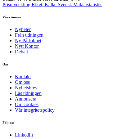
Prisutveckling Riket, Källa: Svensk Mäklarstatistik
Våra ämnen
Nyheter
Från tidningen
Ny På Jobbet
Nytt Kontor
Debatt
Om
Kontakt
Om oss
Nyhetsbrev
Läs tidningen
Annonsera
Om cookies
Vår integritetspolicy
Följ oss
LinkedIn