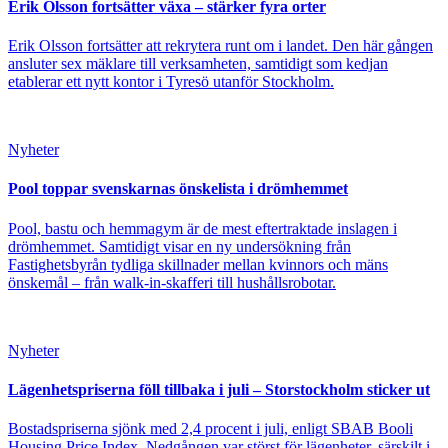
Erik Olsson fortsätter växa – stärker fyra orter
Erik Olsson fortsätter att rekrytera runt om i landet. Den här gången
ansluter sex mäklare till verksamheten, samtidigt som kedjan
etablerar ett nytt kontor i Tyresö utanför Stockholm.
Nyheter
Pool toppar svenskarnas önskelista i drömhemmet
Pool, bastu och hemmagym är de mest eftertraktade inslagen i
drömhemmet. Samtidigt visar en ny undersökning från
Fastighetsbyrån tydliga skillnader mellan kvinnors och mäns
önskemål – från walk-in-skafferi till hushållsrobotar.
Nyheter
Lägenhetspriserna föll tillbaka i juli – Storstockholm sticker ut
Bostadspriserna sjönk med 2,4 procent i juli, enligt SBAB Booli
Housing Price Index. Nedgången var störst för lägenheter, särskilt i