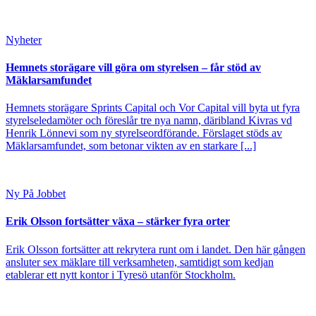
Nyheter
Hemnets storägare vill göra om styrelsen – får stöd av
Mäklarsamfundet
Hemnets storägare Sprints Capital och Vor Capital vill byta ut fyra
styrelseledamöter och föreslår tre nya namn, däribland Kivras vd
Henrik Lönnevi som ny styrelseordförande. Förslaget stöds av
Mäklarsamfundet, som betonar vikten av en starkare [...]
Ny På Jobbet
Erik Olsson fortsätter växa – stärker fyra orter
Erik Olsson fortsätter att rekrytera runt om i landet. Den här gången
ansluter sex mäklare till verksamheten, samtidigt som kedjan
etablerar ett nytt kontor i Tyresö utanför Stockholm.