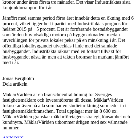
kronor under årets första tre månader. Det visar Industrifaktas sista
konjunkturrapport för i år.
Jämfört med samma period förra året innebär detta en ökning med 6
procent, vilket ligger helt i paritet med Industrifaktas prognos för
helåret 2015 på +5 procent. Det är fortfarande bostadsbyggandet
som är den huvudsakliga motorn på byggmarknaden, medan
utvecklingen för privata lokaler pekar på en minskning i år. Det
offentliga lokalbyggandet utvecklas i linje med det samlade
husbyggandet. Industrifakta räknar med en fortsatt tillväxt för
husbyggandet nästa år, men att takten bromsar in markant jämfört
med i år.
Jonas Bergholm
Dela artikeln
MäklarVärlden är en branschneutral tidning för Sveriges
fastighetsmäklare och leverantörerna till dessa. MäklarVärlden
fokuserar även på alla som har en studieinriktning som leder in i
fastighetsmäklarbranschen. Total upplaga: mer än 8 600 ex.
MäklarVärlden granskar mäklarföretagens strategi, lönsamhet och
kundnytta. MäklarVärlden utkommer årligen med sex välmatade
nummer.