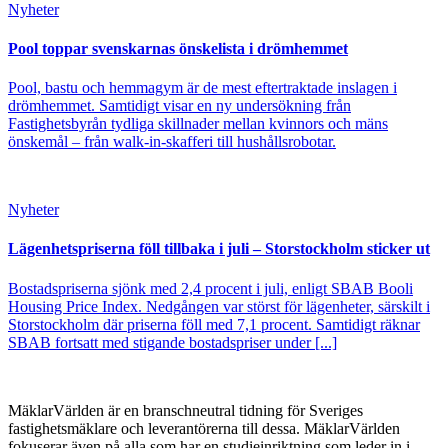
Nyheter
Pool toppar svenskarnas önskelista i drömhemmet
Pool, bastu och hemmagym är de mest eftertraktade inslagen i
drömhemmet. Samtidigt visar en ny undersökning från
Fastighetsbyrån tydliga skillnader mellan kvinnors och mäns
önskemål – från walk-in-skafferi till hushållsrobotar.
Nyheter
Lägenhetspriserna föll tillbaka i juli – Storstockholm sticker ut
Bostadspriserna sjönk med 2,4 procent i juli, enligt SBAB Booli
Housing Price Index. Nedgången var störst för lägenheter, särskilt i
Storstockholm där priserna föll med 7,1 procent. Samtidigt räknar
SBAB fortsatt med stigande bostadspriser under [...]
MäklarVärlden är en branschneutral tidning för Sveriges
fastighetsmäklare och leverantörerna till dessa. MäklarVärlden
fokuserar även på alla som har en studieinriktning som leder in i