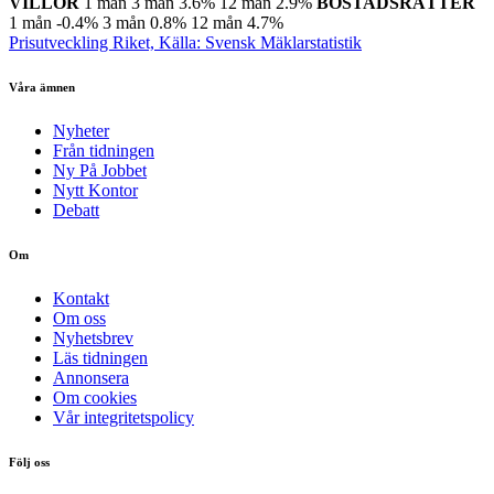
VILLOR
1 mån
3 mån
3.6%
12 mån
2.9%
BOSTADSRÄTTER
1 mån
-0.4%
3 mån
0.8%
12 mån
4.7%
Prisutveckling Riket, Källa: Svensk Mäklarstatistik
Våra ämnen
Nyheter
Från tidningen
Ny På Jobbet
Nytt Kontor
Debatt
Om
Kontakt
Om oss
Nyhetsbrev
Läs tidningen
Annonsera
Om cookies
Vår integritetspolicy
Följ oss