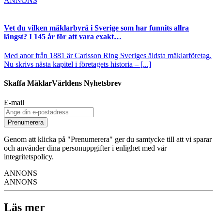
ANNONS
Vet du vilken mäklarbyrå i Sverige som har funnits allra
längst? I 145 år för att vara exakt…
Med anor från 1881 är Carlsson Ring Sveriges äldsta mäklarföretag.
Nu skrivs nästa kapitel i företagets historia – [...]
Skaffa MäklarVärldens Nyhetsbrev
E-mail
Prenumerera
Genom att klicka på "Prenumerera" ger du samtycke till att vi sparar
och använder dina personuppgifter i enlighet med vår
integritetspolicy.
ANNONS
ANNONS
Läs mer