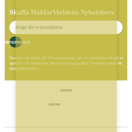
Skaffa MäklarVärldens Nyhetsbrev
Prenumerera
Genom att klicka på "Prenumerera" ger du samtycke till att vi
sparar och använder dina personuppgifter i enlighet med vår
integritetspolicy.
ANNONS
ANNONS