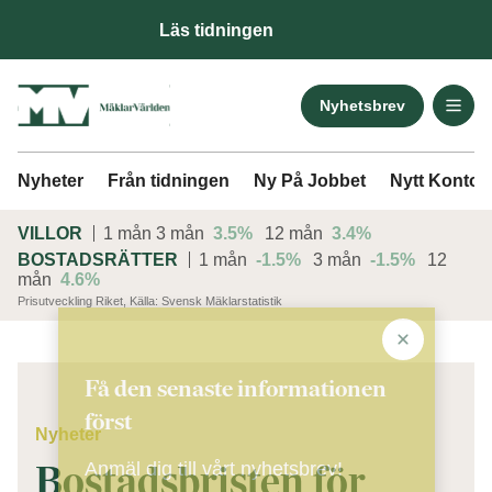
Läs tidningen
Nyhetsbrev
Nyheter
Från tidningen
Ny På Jobbet
Nytt Kontor
VILLOR
1 mån
3 mån
3.5%
12 mån
3.4%
BOSTADSRÄTTER
1 mån
-1.5%
3 mån
-1.5%
12
mån
4.6%
Prisutveckling Riket, Källa: Svensk Mäklarstatistik
ANNONS
Få den senaste informationen
först
Nyheter
Bostadsbristen för
Anmäl dig till vårt nyhetsbrev!