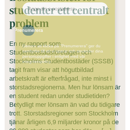
studenter ett centralt
problem
Prenumerera
En ny rapport som
Genom att klicka på "Prenumerera" ger du
samtycke till att vi sparar och använder dina
Studentbostadsföretagen och
personuppgifter i enlighet med vår
Stockholms Studentbostäder (SSSB)
integritetspolicy.
tagit fram visar att högutbildad
arbetskraft är efterfrågad, inte minst i
storstadsregionerna. Men hur lönsam är
en student redan under studietiden?
Betydligt mer lönsam än vad du tidigare
trott. Storstadsregioner som Stockholm
tjänar årligen 6,9 miljarder kronor på de