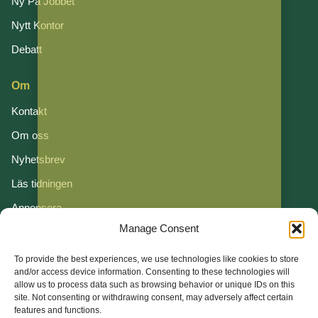
Ny På Jobbet
Nytt Kontor
Debatt
Om
Kontakt
Om oss
Nyhetsbrev
Läs tidningen
Annonsera
Manage Consent
Om cookies
Vår integritetspolicy
To provide the best experiences, we use technologies like cookies to store
and/or access device information. Consenting to these technologies will
allow us to process data such as browsing behavior or unique IDs on this
Följ oss
site. Not consenting or withdrawing consent, may adversely affect certain
features and functions.
LinkedIn