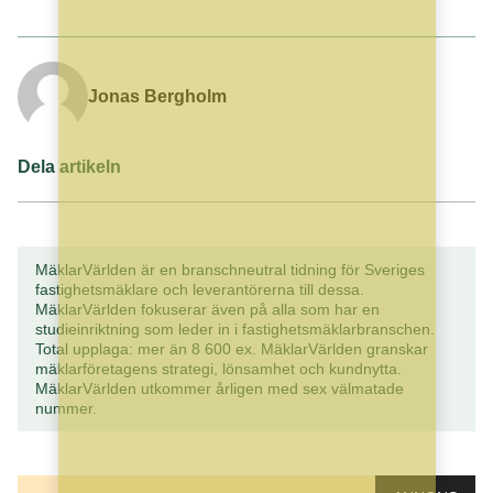
Jonas Bergholm
Dela artikeln
MäklarVärlden är en branschneutral tidning för Sveriges
fastighetsmäklare och leverantörerna till dessa.
MäklarVärlden fokuserar även på alla som har en
studieinriktning som leder in i fastighetsmäklarbranschen.
Total upplaga: mer än 8 600 ex. MäklarVärlden granskar
mäklarföretagens strategi, lönsamhet och kundnytta.
MäklarVärlden utkommer årligen med sex välmatade
nummer.