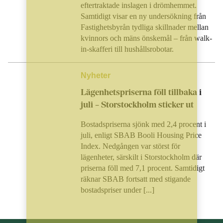
eftertraktade inslagen i drömhemmet.
Samtidigt visar en ny undersökning från
Fastighetsbyrån tydliga skillnader mellan
kvinnors och mäns önskemål – från walk-
in-skafferi till hushållsrobotar.
Nyheter
Lägenhetspriserna föll tillbaka i
juli – Storstockholm sticker ut
Bostadspriserna sjönk med 2,4 procent i
juli, enligt SBAB Booli Housing Price
Index. Nedgången var störst för
lägenheter, särskilt i Storstockholm där
priserna föll med 7,1 procent. Samtidigt
räknar SBAB fortsatt med stigande
bostadspriser under [...]