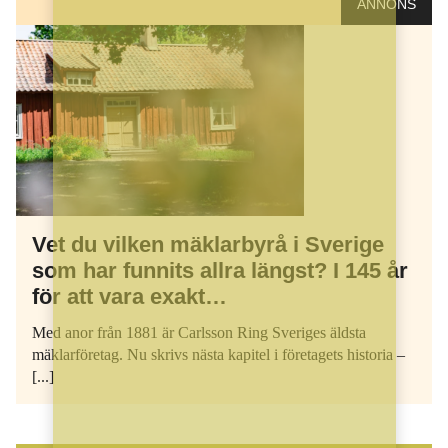
ANNONS
Vet du vilken mäklarbyrå i Sverige
som har funnits allra längst? I 145 år
för att vara exakt…
Med anor från 1881 är Carlsson Ring Sveriges äldsta
mäklarföretag. Nu skrivs nästa kapitel i företagets historia –
[...]