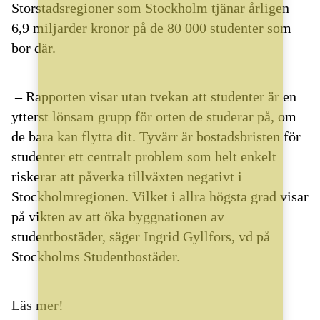
Storstadsregioner som Stockholm tjänar årligen
6,9 miljarder kronor på de 80 000 studenter som
bor där.
– Rapporten visar utan tvekan att studenter är en
ytterst lönsam grupp för orten de studerar på, om
de bara kan flytta dit. Tyvärr är bostadsbristen för
studenter ett centralt problem som helt enkelt
riskerar att påverka tillväxten negativt i
Stockholmregionen. Vilket i allra högsta grad visar
på vikten av att öka byggnationen av
studentbostäder, säger Ingrid Gyllfors, vd på
Stockholms Studentbostäder.
Läs mer!