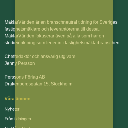
MäklarVärlden är en branschneutral tidning för Sveriges
fastighetsmäklare och leverantörerna till dessa.
MäklarVärlden fokuserar även på alla som har en
studieinriktning som leder in i fastighetsmäklarbranschen.
Chefredaktör och ansvarig utgivare:
Jenny Persson
Perssons Förlag AB
Drakenbergsgatan 15, Stockholm
Våra ämnen
Nyheter
Från tidningen