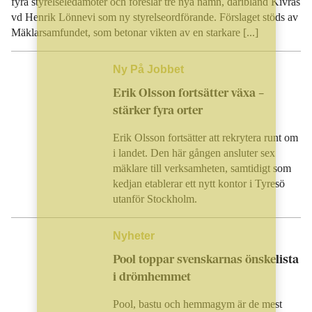
fyra styrelseledamöter och föreslår tre nya namn, däribland Kivras
vd Henrik Lönnevi som ny styrelseordförande. Förslaget stöds av
Mäklarsamfundet, som betonar vikten av en starkare [...]
Ny På Jobbet
Erik Olsson fortsätter växa –
stärker fyra orter
Erik Olsson fortsätter att rekrytera runt om
i landet. Den här gången ansluter sex
mäklare till verksamheten, samtidigt som
kedjan etablerar ett nytt kontor i Tyresö
utanför Stockholm.
Nyheter
Pool toppar svenskarnas önskelista
i drömhemmet
Pool, bastu och hemmagym är de mest