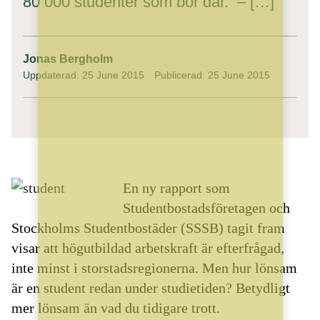
80 000 studenter som bor där. – […]
Jonas Bergholm
Uppdaterad: 25 June 2015
Publicerad: 25 June 2015
En ny rapport som
Studentbostadsföretagen och
Stockholms Studentbostäder (SSSB) tagit fram
visar att högutbildad arbetskraft är efterfrågad,
inte minst i storstadsregionerna. Men hur lönsam
är en student redan under studietiden? Betydligt
mer lönsam än vad du tidigare trott.