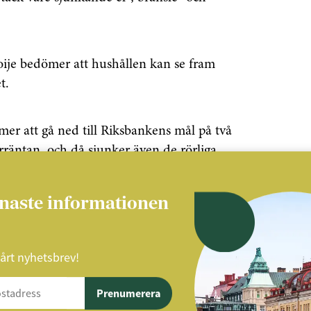
je bedömer att hushållen kan se fram
t.
mer att gå ned till Riksbankens mål på två
rräntan, och då sjunker även de rörliga
enaste informationen
s tillförsikt.
vårt nyhetsbrev!
Prenumerera