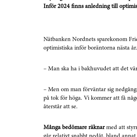
Inför 2024 finns anledning till optimi
Nätbanken Nordnets sparekonom Frida
optimistiska inför boräntorna nästa år
– Man ska ha i bakhuvudet att det värs
– Men om man förväntar sig nedgångar 
på tok för höga. Vi kommer att få någ
återstår att se.
Många bedömare räknar
med att styr
går relativt snabbt nedåt, bland annat