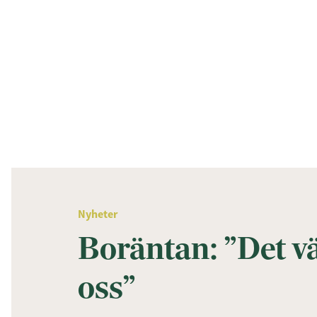
Nyheter
Boräntan: ”Det v
oss”