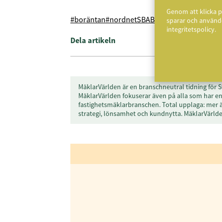
Genom att klicka p
#boräntan
#nordnet
SBAB
sparar och använde
integritetspolicy.
Dela artikeln
MäklarVärlden är en branschneutral tidning för S
MäklarVärlden fokuserar även på alla som har en 
fastighetsmäklarbranschen. Total upplaga: mer 
strategi, lönsamhet och kundnytta. MäklarVärl