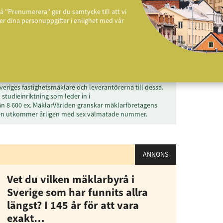
å "Prenumerera" ger du samtycke till att vi
r dina personuppgifter i enlighet med vår
veriges fastighetsmäklare och leverantörerna till dessa.
studieinriktning som leder in i
än 8 600 ex. MäklarVärlden granskar mäklarföretagens
den utkommer årligen med sex välmatade nummer.
ANNONS
Vet du vilken mäklarbyrå i
Sverige som har funnits allra
längst? I 145 år för att vara
exakt…