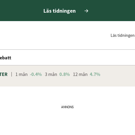
Läs tidningen
Läs tidningen
ebatt
TER
1 mån
-0.4%
3 mån
0.8%
12 mån
4.7%
ANNONS