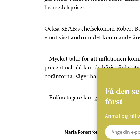
livsmedelspriser.
Också SBAB:s chefsekonom Robert Boi
emot visst andrum det kommande åre
– Mycket talar för att inflationen kom
procent och då kan de börja sänka sty
boräntorna, säger han
till TT
.
Få den s
– Bolånetagare kan gå in i 2024 med vis
först
Anmäl dig till 
Maria Forsström
Redaktör