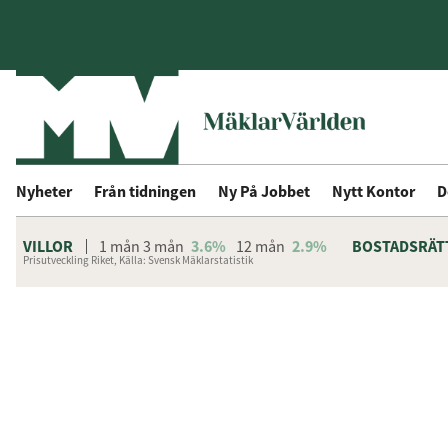
Nyheter
Från tidningen
Ny På Jobbet
Nytt Kontor
D
VILLOR
1 mån
3 mån
3.6%
12 mån
2.9%
BOSTADSRÄT
Prisutveckling Riket, Källa: Svensk Mäklarstatistik