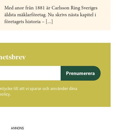
Med anor från 1881 är Carlsson Ring Sveriges
äldsta mäklarföretag. Nu skrivs nästa kapitel i
företagets historia – [...]
hetsbrev
Prenumerera
ycke till att vi sparar och använder dina
policy.
ANNONS