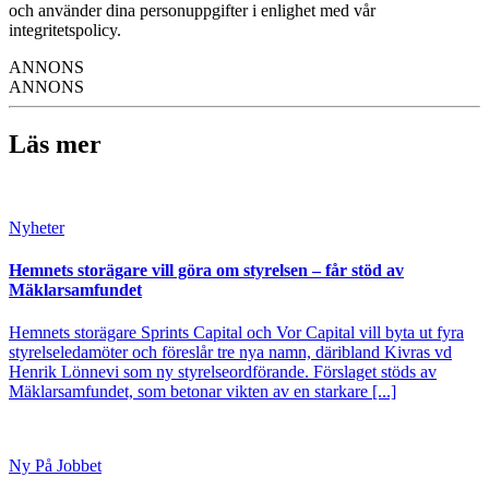
och använder dina personuppgifter i enlighet med vår
integritetspolicy.
ANNONS
ANNONS
Läs mer
Nyheter
Hemnets storägare vill göra om styrelsen – får stöd av
Mäklarsamfundet
Hemnets storägare Sprints Capital och Vor Capital vill byta ut fyra
styrelseledamöter och föreslår tre nya namn, däribland Kivras vd
Henrik Lönnevi som ny styrelseordförande. Förslaget stöds av
Mäklarsamfundet, som betonar vikten av en starkare [...]
Ny På Jobbet