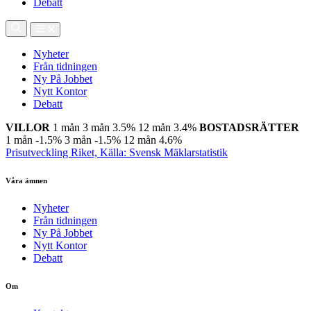
Debatt
Nyheter
Från tidningen
Ny På Jobbet
Nytt Kontor
Debatt
VILLOR
1 mån
3 mån
3.5%
12 mån
3.4%
BOSTADSRÄTTER
1 mån
-1.5%
3 mån
-1.5%
12 mån
4.6%
Prisutveckling Riket, Källa: Svensk Mäklarstatistik
Våra ämnen
Nyheter
Från tidningen
Ny På Jobbet
Nytt Kontor
Debatt
Om