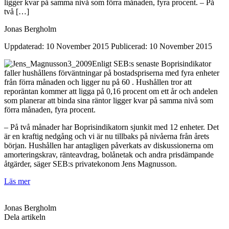
ligger kvar på samma nivå som förra månaden, fyra procent. – På
två […]
Jonas Bergholm
Uppdaterad: 10 November 2015
Publicerad: 10 November 2015
Enligt SEB:s senaste Boprisindikator
faller h
ushållens förväntningar på bostadspriserna med fyra enheter
från förra månaden och ligger nu på 60 . Hushållen tror att
reporäntan kommer att ligga på 0,16 procent om ett år och andelen
som planerar att binda sina räntor ligger kvar på samma nivå som
förra månaden, fyra procent.
– På två månader har Boprisindikatorn sjunkit med 12 enheter. Det
är en kraftig nedgång och vi är nu tillbaks på nivåerna från årets
början. Hushållen har antagligen påverkats av diskussionerna om
amorteringskrav, ränteavdrag, bolånetak och andra prisdämpande
åtgärder, säger SEB:s privatekonom Jens Magnusson.
Läs mer
Jonas Bergholm
Dela artikeln