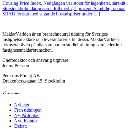
Housing Price Index. Nedgången var störst för lägenheter, särskilt i
Storstockholm där priserna föll med 7,1 procent. Samtidigt räknar
SBAB fortsatt med stigande bostadspriser under [...]
MäklarVärlden är en branschneutral tidning för Sveriges
fastighetsmäklare och leverantörerna till dessa. MäklarVärlden
fokuserar även på alla som har en studieinriktning som leder in i
fastighetsmäklarbranschen.
Chefredaktör och ansvarig utgivare:
Jenny Persson
Perssons Förlag AB
Drakenbergsgatan 15, Stockholm
Våra ämnen
Nyheter
Från tidningen
Ny På Jobbet
Nytt Kontor
Debatt