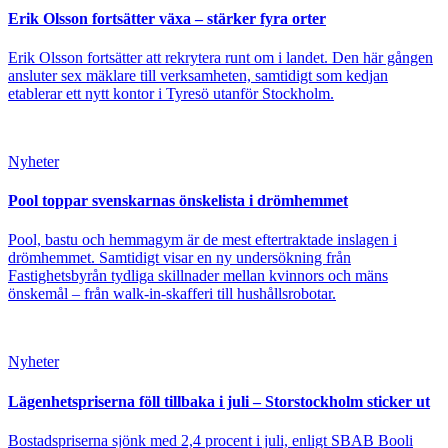
Erik Olsson fortsätter växa – stärker fyra orter
Erik Olsson fortsätter att rekrytera runt om i landet. Den här gången
ansluter sex mäklare till verksamheten, samtidigt som kedjan
etablerar ett nytt kontor i Tyresö utanför Stockholm.
Nyheter
Pool toppar svenskarnas önskelista i drömhemmet
Pool, bastu och hemmagym är de mest eftertraktade inslagen i
drömhemmet. Samtidigt visar en ny undersökning från
Fastighetsbyrån tydliga skillnader mellan kvinnors och mäns
önskemål – från walk-in-skafferi till hushållsrobotar.
Nyheter
Lägenhetspriserna föll tillbaka i juli – Storstockholm sticker ut
Bostadspriserna sjönk med 2,4 procent i juli, enligt SBAB Booli