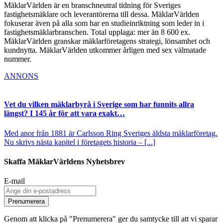
MäklarVärlden är en branschneutral tidning för Sveriges
fastighetsmäklare och leverantörerna till dessa. MäklarVärlden
fokuserar även på alla som har en studieinriktning som leder in i
fastighetsmäklarbranschen. Total upplaga: mer än 8 600 ex.
MäklarVärlden granskar mäklarföretagens strategi, lönsamhet och
kundnytta. MäklarVärlden utkommer årligen med sex välmatade
nummer.
ANNONS
Vet du vilken mäklarbyrå i Sverige som har funnits allra
längst? I 145 år för att vara exakt…
Med anor från 1881 är Carlsson Ring Sveriges äldsta mäklarföretag.
Nu skrivs nästa kapitel i företagets historia – [...]
Skaffa MäklarVärldens Nyhetsbrev
E-mail
Prenumerera
Genom att klicka på "Prenumerera" ger du samtycke till att vi sparar