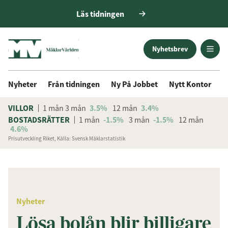
Läs tidningen
Nyhetsbrev
Nyheter
Från tidningen
Ny På Jobbet
Nytt Kontor
D
VILLOR
1 mån
3 mån
3.5%
12 mån
3.4%
BOSTADSRÄTTER
1 mån
-1.5%
3 mån
-1.5%
12 mån
4.6%
Prisutveckling Riket, Källa: Svensk Mäklarstatistik
ANNONS
Få den senaste informationen
först
Nyheter
Anmäl dig till vårt nyhetsbrev!
Lösa bolån blir billigare