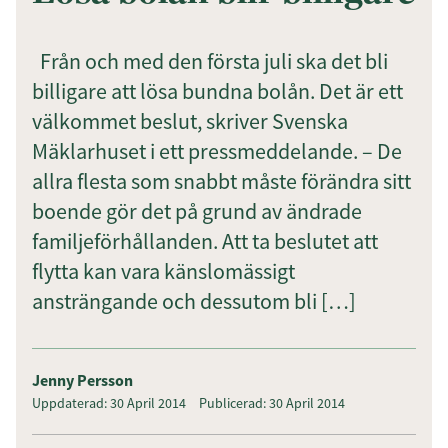
Från och med den första juli ska det bli
billigare att lösa bundna bolån. Det är ett
Prenumerera
välkommet beslut, skriver Svenska
Genom att klicka på "Prenumerera" ger du
Mäklarhuset i ett pressmeddelande. – De
samtycke till att vi sparar och använder dina
allra flesta som snabbt måste förändra sitt
personuppgifter i enlighet med vår
integritetspolicy.
boende gör det på grund av ändrade
familjeförhållanden. Att ta beslutet att
flytta kan vara känslomässigt
ansträngande och dessutom bli […]
Jenny Persson
Uppdaterad: 30 April 2014
Publicerad: 30 April 2014