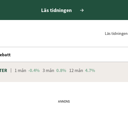
Läs tidningen
Läs tidningen
ebatt
TER
1 mån
-0.4%
3 mån
0.8%
12 mån
4.7%
ANNONS