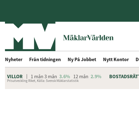
Nyheter
Från tidningen
Ny På Jobbet
Nytt Kontor
D
VILLOR
1 mån
3 mån
3.6%
12 mån
2.9%
BOSTADSRÄT
Prisutveckling Riket, Källa: Svensk Mäklarstatistik