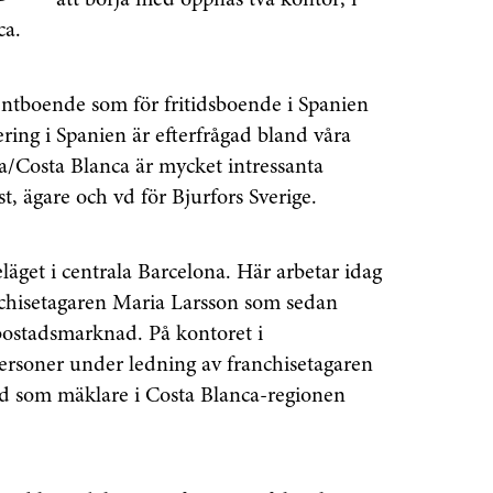
att börja med öppnas två kontor; i
ca.
nentboende som för fritidsboende i Spanien
ring i Spanien är efterfrågad bland våra
a/Costa Blanca är mycket intressanta
, ägare och vd för Bjurfors Sverige.
äget i centrala Barcelona. Här arbetar idag
anchisetagaren Maria Larsson som sedan
bostadsmarknad. På kontoret i
personer under ledning av franchisetagaren
ad som mäklare i Costa Blanca-regionen