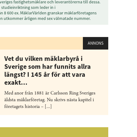
Prenumerera
veriges fastighetsmäklare och leverantörerna till dessa.
studieinriktning som leder in i
än 8 600 ex. MäklarVärlden granskar mäklarföretagens
å "Prenumerera" ger du samtycke till att vi
den utkommer årligen med sex välmatade nummer.
r dina personuppgifter i enlighet med vår
ANNONS
Vet du vilken mäklarbyrå i
Sverige som har funnits allra
längst? I 145 år för att vara
exakt…
Med anor från 1881 är Carlsson Ring Sveriges
äldsta mäklarföretag. Nu skrivs nästa kapitel i
företagets historia – [...]