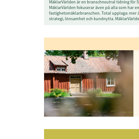
MäklarVärlden är en branschneutral tidning för S
MäklarVärlden fokuserar även på alla som har en 
fastighetsmäklarbranschen. Total upplaga: mer 
Genom att klicka p
strategi, lönsamhet och kundnytta. MäklarVärl
sparar och använde
integritetspolicy.