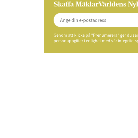
Skaffa MäklarVärldens Ny
Genom att klicka på "Prenumerera" ger du samt
personuppgifter i enlighet med vår integritets