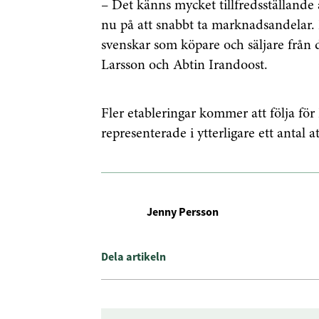
– Det känns mycket tillfredsställande a
nu på att snabbt ta marknadsandelar.
svenskar som köpare och säljare från 
Larsson och Abtin Irandoost.
Fler etableringar kommer att följa för 
representerade i ytterligare ett antal a
Jenny Persson
Få den s
först
Dela artikeln
Anmäl dig till 