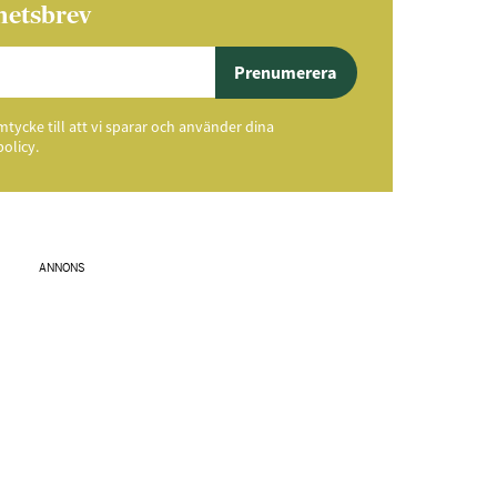
hetsbrev
Prenumerera
ycke till att vi sparar och använder dina
policy.
ANNONS