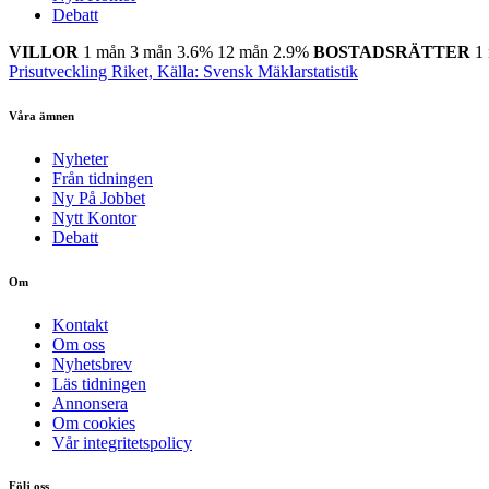
Debatt
VILLOR
1 mån
3 mån
3.6%
12 mån
2.9%
BOSTADSRÄTTER
1
Prisutveckling Riket, Källa: Svensk Mäklarstatistik
Våra ämnen
Nyheter
Från tidningen
Ny På Jobbet
Nytt Kontor
Debatt
Om
Kontakt
Om oss
Nyhetsbrev
Läs tidningen
Annonsera
Om cookies
Vår integritetspolicy
Följ oss