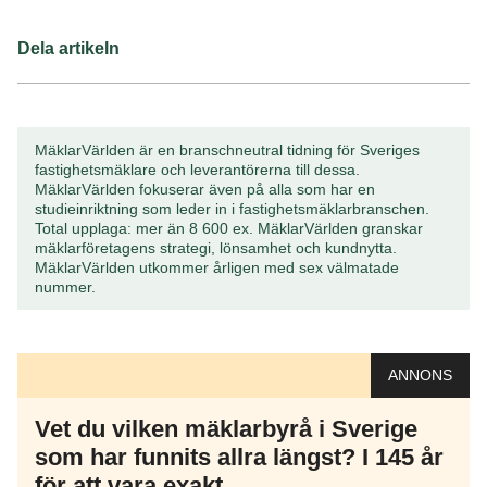
Dela artikeln
MäklarVärlden är en branschneutral tidning för Sveriges
fastighetsmäklare och leverantörerna till dessa.
MäklarVärlden fokuserar även på alla som har en
studieinriktning som leder in i fastighetsmäklarbranschen.
Total upplaga: mer än 8 600 ex. MäklarVärlden granskar
mäklarföretagens strategi, lönsamhet och kundnytta.
MäklarVärlden utkommer årligen med sex välmatade
nummer.
ANNONS
Vet du vilken mäklarbyrå i Sverige
som har funnits allra längst? I 145 år
för att vara exakt…