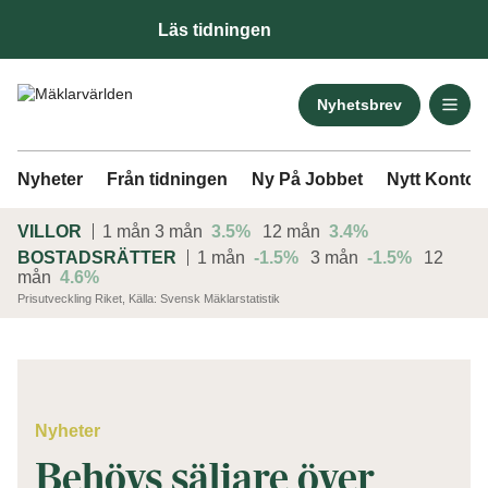
Läs tidningen
Nyhetsbrev
Nyheter
Från tidningen
Ny På Jobbet
Nytt Kontor
VILLOR
1 mån
3 mån
3.5%
12 mån
3.4%
BOSTADSRÄTTER
1 mån
-1.5%
3 mån
-1.5%
12
mån
4.6%
Prisutveckling Riket, Källa: Svensk Mäklarstatistik
ANNONS
Nyheter
Behövs säljare över