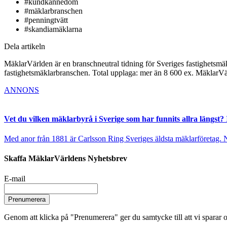
#kundkännedom
#mäklarbranschen
#penningtvätt
#skandiamäklarna
Dela artikeln
MäklarVärlden är en branschneutral tidning för Sveriges fastighetsmäk
fastighetsmäklarbranschen. Total upplaga: mer än 8 600 ex. MäklarV
ANNONS
Vet du vilken mäklarbyrå i Sverige som har funnits allra längst? 
Med anor från 1881 är Carlsson Ring Sveriges äldsta mäklarföretag. Nu s
Skaffa MäklarVärldens Nyhetsbrev
E-mail
Prenumerera
Genom att klicka på "Prenumerera" ger du samtycke till att vi sparar o