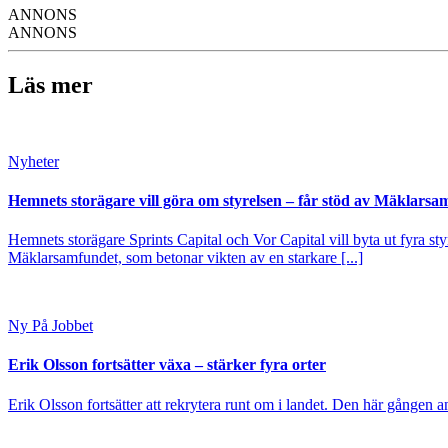
ANNONS
ANNONS
Läs mer
Nyheter
Hemnets storägare vill göra om styrelsen – får stöd av Mäklarsa
Hemnets storägare Sprints Capital och Vor Capital vill byta ut fyra s
Mäklarsamfundet, som betonar vikten av en starkare [...]
Ny På Jobbet
Erik Olsson fortsätter växa – stärker fyra orter
Erik Olsson fortsätter att rekrytera runt om i landet. Den här gången a