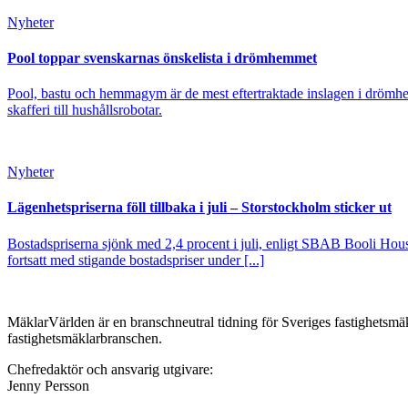
Nyheter
Pool toppar svenskarnas önskelista i drömhemmet
Pool, bastu och hemmagym är de mest eftertraktade inslagen i drömhe
skafferi till hushållsrobotar.
Nyheter
Lägenhetspriserna föll tillbaka i juli – Storstockholm sticker ut
Bostadspriserna sjönk med 2,4 procent i juli, enligt SBAB Booli Housi
fortsatt med stigande bostadspriser under [...]
MäklarVärlden är en branschneutral tidning för Sveriges fastighetsmäk
fastighetsmäklarbranschen.
Chefredaktör och ansvarig utgivare:
Jenny Persson