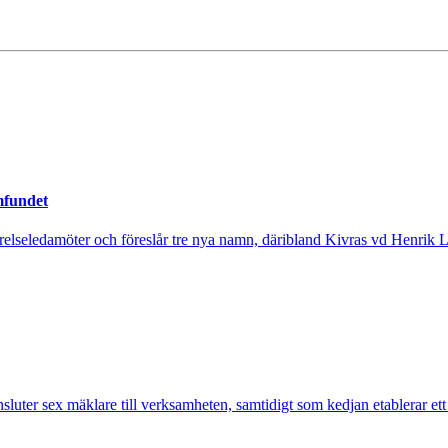
mfundet
tyrelseledamöter och föreslår tre nya namn, däribland Kivras vd Henrik 
nsluter sex mäklare till verksamheten, samtidigt som kedjan etablerar et