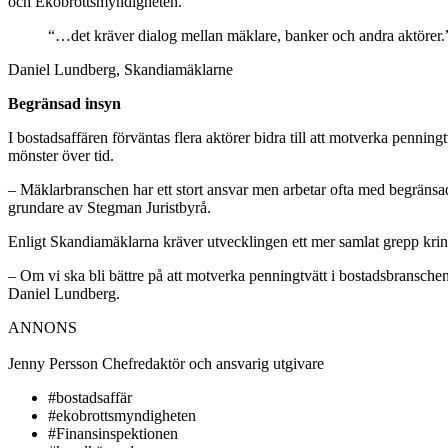
och Ekobrottsmyndigheten.
“…det kräver dialog mellan mäklare, banker och andra aktörer.
Daniel Lundberg, Skandiamäklarne
Begränsad insyn
I bostadsaffären förväntas flera aktörer bidra till att motverka pennin
mönster över tid.
– Mäklarbranschen har ett stort ansvar men arbetar ofta med begränsa
grundare av Stegman Juristbyrå.
Enligt Skandiamäklarna kräver utvecklingen ett mer samlat grepp krin
– Om vi ska bli bättre på att motverka penningtvätt i bostadsbranschen
Daniel Lundberg.
ANNONS
Jenny Persson
Chefredaktör och ansvarig utgivare
#bostadsaffär
#ekobrottsmyndigheten
#Finansinspektionen