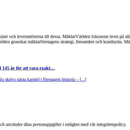
lare och leverantörerna till dessa. MäklarVärlden fokuserar även på alla
ärlden granskar mäklarföretagens strategi, lönsamhet och kundnytta.
I 145 år för att vara exakt…
krivs nästa kapitel i företagets historia – [...]
ch använder dina personuppgifter i enlighet med vår integritetspolicy.