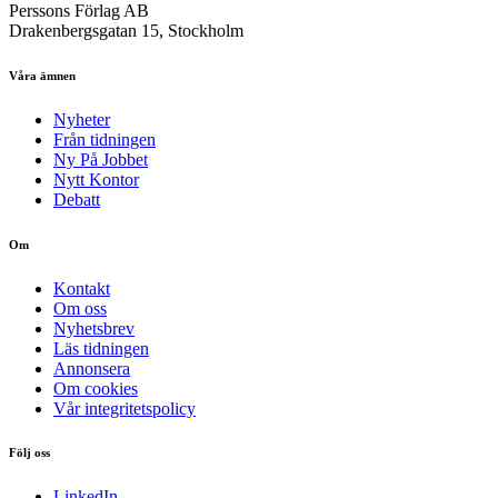
Perssons Förlag AB
Drakenbergsgatan 15, Stockholm
Våra ämnen
Nyheter
Från tidningen
Ny På Jobbet
Nytt Kontor
Debatt
Om
Kontakt
Om oss
Nyhetsbrev
Läs tidningen
Annonsera
Om cookies
Vår integritetspolicy
Följ oss
LinkedIn