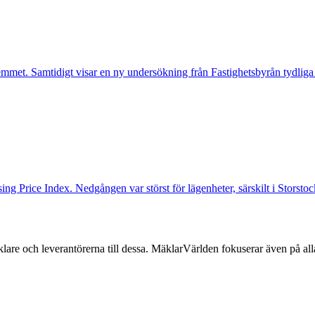
mmet. Samtidigt visar en ny undersökning från Fastighetsbyrån tydliga
ng Price Index. Nedgången var störst för lägenheter, särskilt i Storst
lare och leverantörerna till dessa. MäklarVärlden fokuserar även på alla