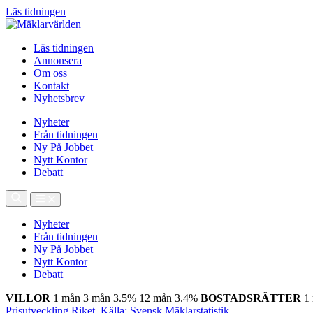
Läs tidningen
Läs tidningen
Annonsera
Om oss
Kontakt
Nyhetsbrev
Nyheter
Från tidningen
Ny På Jobbet
Nytt Kontor
Debatt
Nyheter
Från tidningen
Ny På Jobbet
Nytt Kontor
Debatt
VILLOR
1 mån
3 mån
3.5%
12 mån
3.4%
BOSTADSRÄTTER
1
Prisutveckling Riket, Källa: Svensk Mäklarstatistik