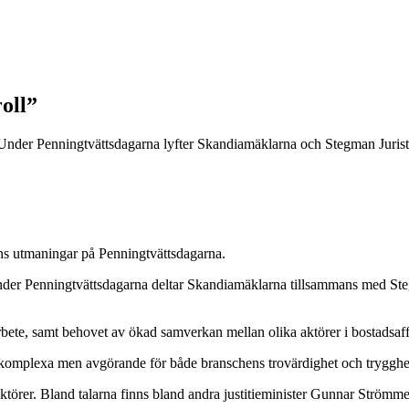
oll”
nder Penningtvättsdagarna lyfter Skandiamäklarna och Stegman Jurist
ns utmaningar på Penningtvättsdagarna.
n. Under Penningtvättsdagarna deltar Skandiamäklarna tillsammans med St
arbete, samt behovet av ökad samverkan mellan olika aktörer i bostadsaf
a är komplexa men avgörande för både branschens trovärdighet och trygg
törer. Bland talarna finns bland andra justitieminister Gunnar Strömme