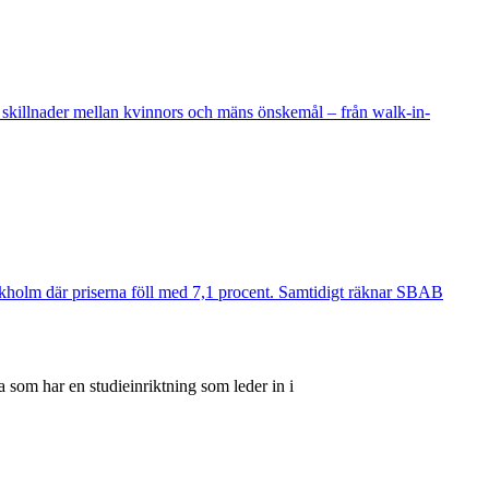
 skillnader mellan kvinnors och mäns önskemål – från walk-in-
ockholm där priserna föll med 7,1 procent. Samtidigt räknar SBAB
 som har en studieinriktning som leder in i