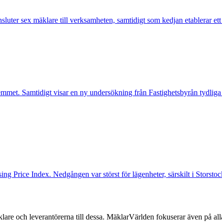
nsluter sex mäklare till verksamheten, samtidigt som kedjan etablerar et
mmet. Samtidigt visar en ny undersökning från Fastighetsbyrån tydliga
ng Price Index. Nedgången var störst för lägenheter, särskilt i Storst
lare och leverantörerna till dessa. MäklarVärlden fokuserar även på alla