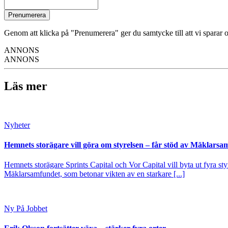
Prenumerera
Genom att klicka på "Prenumerera" ger du samtycke till att vi sparar o
ANNONS
ANNONS
Läs mer
Nyheter
Hemnets storägare vill göra om styrelsen – får stöd av Mäklarsa
Hemnets storägare Sprints Capital och Vor Capital vill byta ut fyra s
Mäklarsamfundet, som betonar vikten av en starkare [...]
Ny På Jobbet