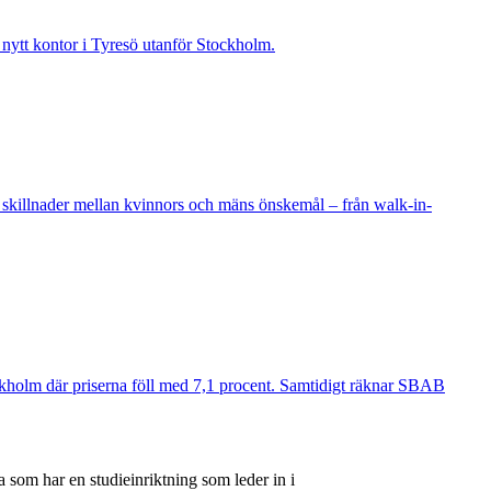
t nytt kontor i Tyresö utanför Stockholm.
 skillnader mellan kvinnors och mäns önskemål – från walk-in-
ockholm där priserna föll med 7,1 procent. Samtidigt räknar SBAB
 som har en studieinriktning som leder in i