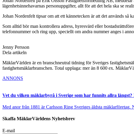
Johan Nordenfelt på Erik Olsson Fastighetsförmedling AB, meddelar att 
lägenhetsinnehavarnas personuppgifter, allt för att det hela ska se rea
Johan Nordenfelt tipsar om att ett kännetecken är att det används så k
Som alltid bör man kontrollera adress, hyresvärd eller bostadsrättsför
telefonnummer och ring upp, speciellt om andra nummer anges i anno
Jenny Persson
Dela artikeln
MäklarVärlden är en branschneutral tidning för Sveriges fastighetsmäk
fastighetsmäklarbranschen. Total upplaga: mer än 8 600 ex. MäklarV
ANNONS
Vet du vilken mäklarbyrå i Sverige som har funnits allra längst? 
Med anor från 1881 är Carlsson Ring Sveriges äldsta mäklarföretag. Nu s
Skaffa MäklarVärldens Nyhetsbrev
E-mail