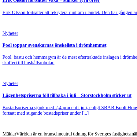
Erik Olsson fortsätter växa – stärker fyra orter
Erik Olsson fortsätter att rekrytera runt om i landet. Den här gången a
Nyheter
Pool toppar svenskarnas önskelista i drömhemmet
Pool, bastu och hemmagym är de mest eftertraktade inslagen i drömhe
skafferi till hushållsrobotar.
Nyheter
Lägenhetspriserna föll tillbaka i juli – Storstockholm sticker ut
Bostadspriserna sjönk med 2,4 procent i juli, enligt SBAB Booli Housi
fortsatt med stigande bostadspriser under [...]
MäklarVärlden är en branschneutral tidning för Sveriges fastighetsmäk