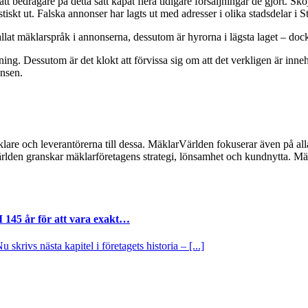
bedragare på detta sätt kapat flera tidigare försäljningar de gjort. Skoj
listiskt ut. Falska annonser har lagts ut med adresser i olika stadsdelar 
allat mäklarspråk i annonserna, dessutom är hyrorna i lägsta laget – do
ening. Dessutom är det klokt att förvissa sig om att det verkligen är in
nsen.
lare och leverantörerna till dessa. MäklarVärlden fokuserar även på alla
ärlden granskar mäklarföretagens strategi, lönsamhet och kundnytta.
I 145 år för att vara exakt…
krivs nästa kapitel i företagets historia – [...]