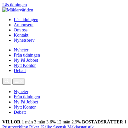
Läs tidningen
Läs tidningen
Annonsera
Om oss
Kontakt
Nyhetsbrev
Nyheter
Från tidningen
Ny På Jobbet
Nytt Kontor
Debatt
Nyheter
Från tidningen
Ny På Jobbet
Nytt Kontor
Debatt
VILLOR
1 mån
3 mån
3.6%
12 mån
2.9%
BOSTADSRÄTTER
1
Prisutveckling Riket, Källa: Svensk Mäklarstatistik