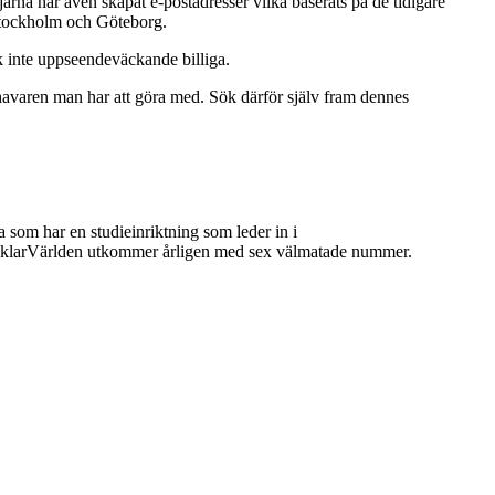
arna har även skapat e-postadresser vilka baserats på de tidigare
i Stockholm och Göteborg.
ck inte uppseendeväckande billiga.
nehavaren man har att göra med. Sök därför själv fram dennes
 som har en studieinriktning som leder in i
 MäklarVärlden utkommer årligen med sex välmatade nummer.