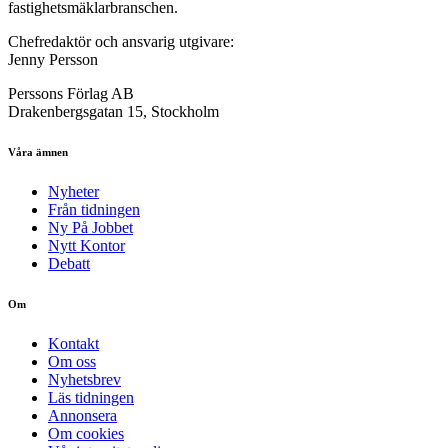
fastighetsmäklarbranschen.
Chefredaktör och ansvarig utgivare:
Jenny Persson
Perssons Förlag AB
Drakenbergsgatan 15, Stockholm
Våra ämnen
Nyheter
Från tidningen
Ny På Jobbet
Nytt Kontor
Debatt
Om
Kontakt
Om oss
Nyhetsbrev
Läs tidningen
Annonsera
Om cookies