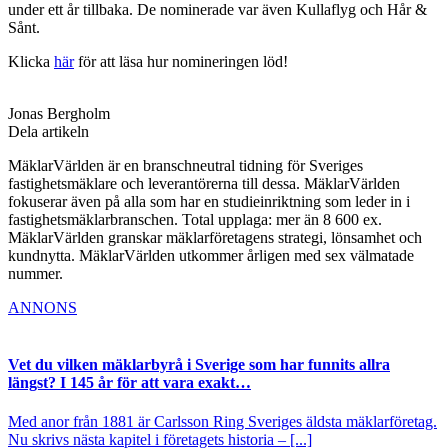
under ett år tillbaka. De nominerade var även Kullaflyg och Hår &
Sånt.
Klicka
här
för att läsa hur nomineringen löd!
Jonas Bergholm
Dela artikeln
MäklarVärlden är en branschneutral tidning för Sveriges
fastighetsmäklare och leverantörerna till dessa. MäklarVärlden
fokuserar även på alla som har en studieinriktning som leder in i
fastighetsmäklarbranschen. Total upplaga: mer än 8 600 ex.
MäklarVärlden granskar mäklarföretagens strategi, lönsamhet och
kundnytta. MäklarVärlden utkommer årligen med sex välmatade
nummer.
ANNONS
Vet du vilken mäklarbyrå i Sverige som har funnits allra
längst? I 145 år för att vara exakt…
Med anor från 1881 är Carlsson Ring Sveriges äldsta mäklarföretag.
Nu skrivs nästa kapitel i företagets historia – [...]