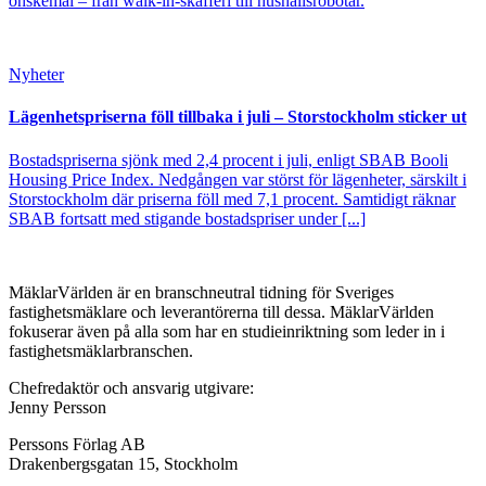
önskemål – från walk-in-skafferi till hushållsrobotar.
Nyheter
Lägenhetspriserna föll tillbaka i juli – Storstockholm sticker ut
Bostadspriserna sjönk med 2,4 procent i juli, enligt SBAB Booli
Housing Price Index. Nedgången var störst för lägenheter, särskilt i
Storstockholm där priserna föll med 7,1 procent. Samtidigt räknar
SBAB fortsatt med stigande bostadspriser under [...]
MäklarVärlden är en branschneutral tidning för Sveriges
fastighetsmäklare och leverantörerna till dessa. MäklarVärlden
fokuserar även på alla som har en studieinriktning som leder in i
fastighetsmäklarbranschen.
Chefredaktör och ansvarig utgivare:
Jenny Persson
Perssons Förlag AB
Drakenbergsgatan 15, Stockholm