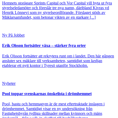
Hemnets storägare Sprints Capital och Vor Capital vill byta ut fyra
styrelseledamöter och föreslår tre nya namn, däribland Kivras vd
Henrik Lönnevi som ny styrelseordförande. Förslaget stöds av
Mäklarsamfundet, som betonar vikten av en starkare [...]
Ny På Jobbet
Erik Olsson fortsätter växa – stärker fyra orter
Erik Olsson fortsätter att rekrytera runt om i landet. Den här gången
ansluter sex mäklare till verksamheten, samtidigt som kedjan
etablerar ett nytt kontor i Tyresö utanför Stockholm.
Nyheter
Pool toppar svenskarnas önskelista i drömhemmet
Pool, bastu och hemmagym är de mest eftertraktade inslagen i
drömhemmet. Samtidigt visar en ny undersökning från
Fastighetsbyrån tydliga skillnader mellan kvinnors och mäns