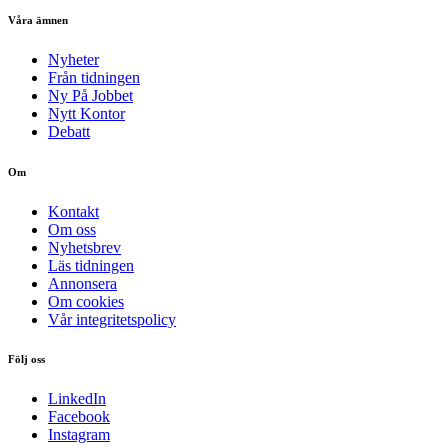
Våra ämnen
Nyheter
Från tidningen
Ny På Jobbet
Nytt Kontor
Debatt
Om
Kontakt
Om oss
Nyhetsbrev
Läs tidningen
Annonsera
Om cookies
Vår integritetspolicy
Följ oss
LinkedIn
Facebook
Instagram