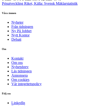
Prisutveckling Riket, Källa: Svensk Mäklarstatistik
Våra ämnen
Nyheter
Från tidningen
Ny På Jobbet
Nytt Kontor
Debatt
Om
Kontakt
Om oss
Nyhetsbrev
Läs tidningen
Annonsera
Om cookies
Vår integritetspolicy
Följ oss
LinkedIn