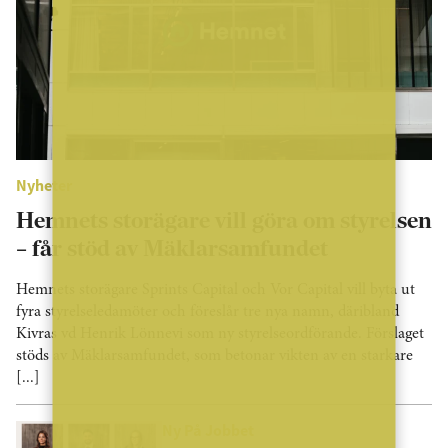
Nyheter
Hemnets storägare vill göra om styrelsen
– får stöd av Mäklarsamfundet
Hemnets storägare Sprints Capital och Vor Capital vill byta ut
fyra styrelseledamöter och föreslår tre nya namn, däribland
Kivras vd Henrik Lönnevi som ny styrelseordförande. Förslaget
stöds av Mäklarsamfundet, som betonar vikten av en starkare
[...]
Ny På Jobbet