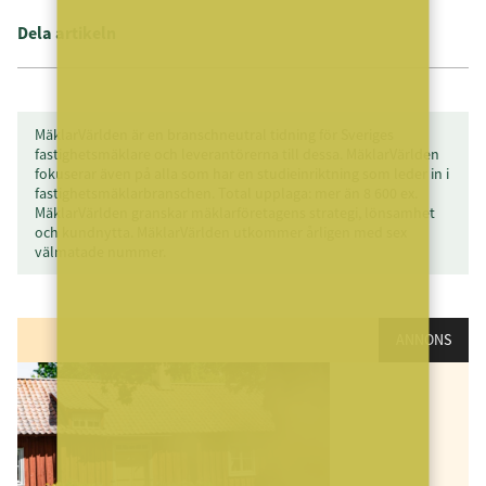
Dela artikeln
MäklarVärlden är en branschneutral tidning för Sveriges
fastighetsmäklare och leverantörerna till dessa. MäklarVärlden
fokuserar även på alla som har en studieinriktning som leder in i
fastighetsmäklarbranschen. Total upplaga: mer än 8 600 ex.
MäklarVärlden granskar mäklarföretagens strategi, lönsamhet
och kundnytta. MäklarVärlden utkommer årligen med sex
välmatade nummer.
ANNONS