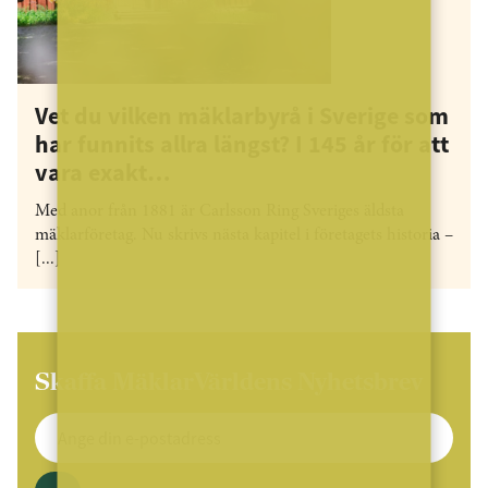
Vet du vilken mäklarbyrå i Sverige som
har funnits allra längst? I 145 år för att
vara exakt…
Med anor från 1881 är Carlsson Ring Sveriges äldsta
mäklarföretag. Nu skrivs nästa kapitel i företagets historia –
[...]
Skaffa MäklarVärldens Nyhetsbrev