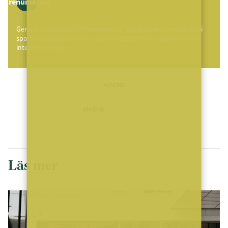
Prenumerera
Genom att klicka på "Prenumerera" ger du samtycke till att vi
sparar och använder dina personuppgifter i enlighet med vår
integritetspolicy.
ANNONS
ANNONS
Läs mer