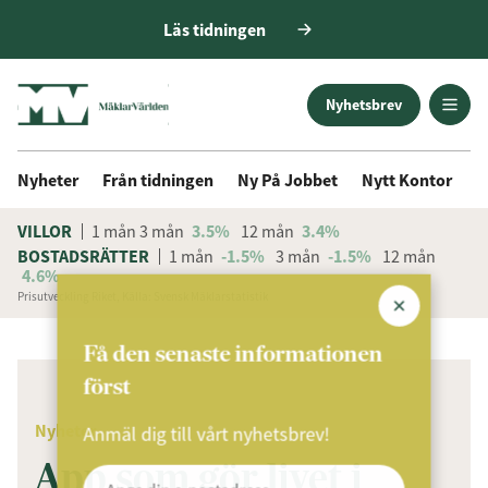
Läs tidningen
Nyhetsbrev
Nyheter
Från tidningen
Ny På Jobbet
Nytt Kontor
D
VILLOR
1 mån
3 mån
3.5%
12 mån
3.4%
BOSTADSRÄTTER
1 mån
-1.5%
3 mån
-1.5%
12 mån
4.6%
Prisutveckling Riket, Källa: Svensk Mäklarstatistik
ANNONS
Få den senaste informationen
först
Nyheter
Anmäl dig till vårt nyhetsbrev!
App som gör livet i