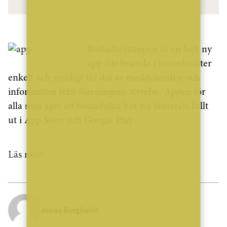
Bostadsrättappen är en helt ny
app där boende i bostadsrätter
enkelt och smidigt tar del av meddelanden och
information från föreningens styrelse. Appen för
alla som äger en bostadsrätt har nu lanserats fullt
ut i App Store och Google Play.
Läs mer!
Jonas Bergholm