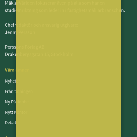
MäklarVärlden fokuserar även på alla som har en
studieinriktning som leder in i fastighetsmäklarbranschen.
Chefredaktör och ansvarig utgivare:
Jenny Persson
Perssons Förlag AB
Drakenbergsgatan 15, Stockholm
Våra ämnen
Nyheter
Från tidningen
Ny På Jobbet
Nytt Kontor
Debatt