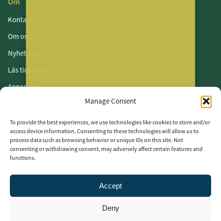
Om
Kontakt
Om oss
Nyhetsbrev
Läs tidningen
Annonsera
Manage Consent
Om cookies
Vår integritetspolicy
To provide the best experiences, we use technologies like cookies to store and/or
access device information. Consenting to these technologies will allow us to
process data such as browsing behavior or unique IDs on this site. Not
Följ oss
consenting or withdrawing consent, may adversely affect certain features and
functions.
LinkedIn
Facebook
Accept
Instagram
Deny