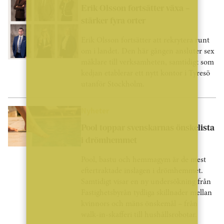
Erik Olsson fortsätter växa –
stärker fyra orter
Erik Olsson fortsätter att rekrytera runt
om i landet. Den här gången ansluter sex
mäklare till verksamheten, samtidigt som
kedjan etablerar ett nytt kontor i Tyresö
utanför Stockholm.
Nyheter
Pool toppar svenskarnas önskelista
i drömhemmet
Pool, bastu och hemmagym är de mest
eftertraktade inslagen i drömhemmet.
Samtidigt visar en ny undersökning från
Fastighetsbyrån tydliga skillnader mellan
kvinnors och mäns önskemål – från
walk-in-skafferi till hushållsrobotar.