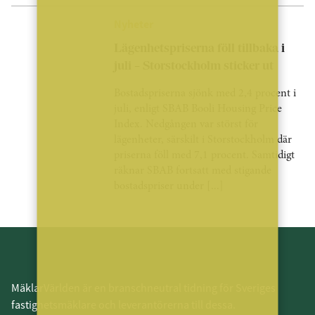
Nyheter
Lägenhetspriserna föll tillbaka i
juli – Storstockholm sticker ut
Bostadspriserna sjönk med 2,4 procent i
juli, enligt SBAB Booli Housing Price
Index. Nedgången var störst för
lägenheter, särskilt i Storstockholm där
priserna föll med 7,1 procent. Samtidigt
räknar SBAB fortsatt med stigande
bostadspriser under [...]
MäklarVärlden är en branschneutral tidning för Sveriges
fastighetsmäklare och leverantörerna till dessa.