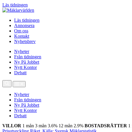
Läs tidningen
Läs tidningen
Annonsera
Om oss
Kontakt
Nyhetsbrev
Nyheter
Från tidningen
Ny På Jobbet
Nytt Kontor
Debatt
Nyheter
Från tidningen
Ny På Jobbet
Nytt Kontor
Debatt
VILLOR
1 mån
3 mån
3.6%
12 mån
2.9%
BOSTADSRÄTTER
1
Prisutveckling Riket, Källa: Svensk Mäklarstatistik