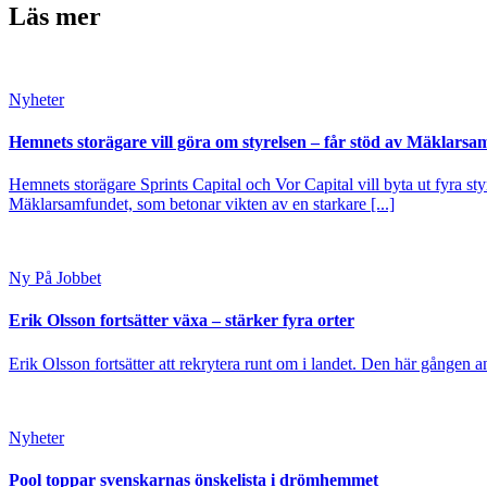
Läs mer
Nyheter
Hemnets storägare vill göra om styrelsen – får stöd av Mäklarsa
Hemnets storägare Sprints Capital och Vor Capital vill byta ut fyra s
Mäklarsamfundet, som betonar vikten av en starkare [...]
Ny På Jobbet
Erik Olsson fortsätter växa – stärker fyra orter
Erik Olsson fortsätter att rekrytera runt om i landet. Den här gången a
Nyheter
Pool toppar svenskarnas önskelista i drömhemmet