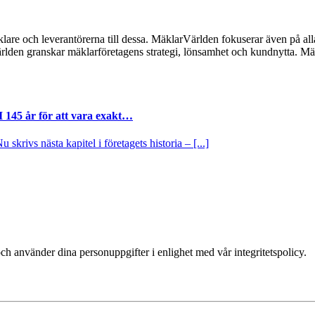
lare och leverantörerna till dessa. MäklarVärlden fokuserar även på alla
ärlden granskar mäklarföretagens strategi, lönsamhet och kundnytta.
I 145 år för att vara exakt…
krivs nästa kapitel i företagets historia – [...]
ch använder dina personuppgifter i enlighet med vår integritetspolicy.