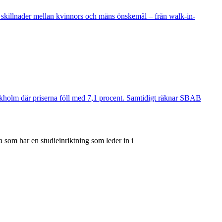
 skillnader mellan kvinnors och mäns önskemål – från walk-in-
ockholm där priserna föll med 7,1 procent. Samtidigt räknar SBAB
 som har en studieinriktning som leder in i