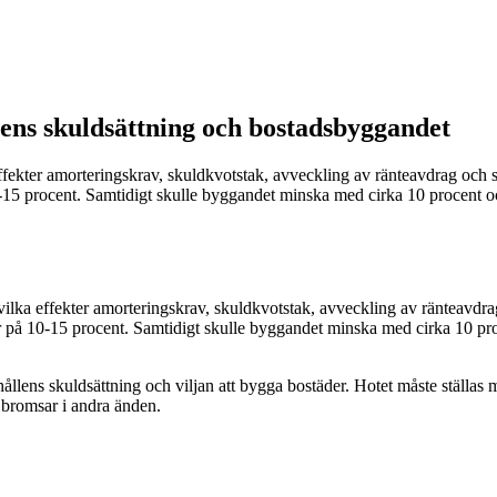
lens skuldsättning och bostadsbyggandet
ffekter amorteringskrav, skuldkvotstak, avveckling av ränteavdrag och 
-15 procent. Samtidigt skulle byggandet minska med cirka 10 procent och
vilka effekter amorteringskrav, skuldkvotstak, avveckling av ränteavdr
r på 10-15 procent. Samtidigt skulle byggandet minska med cirka 10 proc
ushållens skuldsättning och viljan att bygga bostäder. Hotet måste ställas
 bromsar i andra änden.