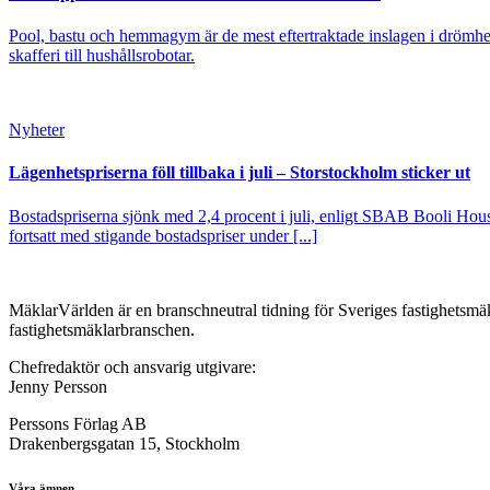
Pool, bastu och hemmagym är de mest eftertraktade inslagen i drömhe
skafferi till hushållsrobotar.
Nyheter
Lägenhetspriserna föll tillbaka i juli – Storstockholm sticker ut
Bostadspriserna sjönk med 2,4 procent i juli, enligt SBAB Booli Housi
fortsatt med stigande bostadspriser under [...]
MäklarVärlden är en branschneutral tidning för Sveriges fastighetsmäk
fastighetsmäklarbranschen.
Chefredaktör och ansvarig utgivare:
Jenny Persson
Perssons Förlag AB
Drakenbergsgatan 15, Stockholm
Våra ämnen