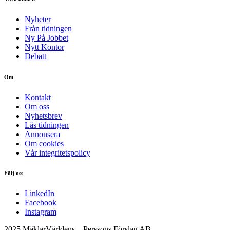
Nyheter
Från tidningen
Ny På Jobbet
Nytt Kontor
Debatt
Om
Kontakt
Om oss
Nyhetsbrev
Läs tidningen
Annonsera
Om cookies
Vår integritetspolicy
Följ oss
LinkedIn
Facebook
Instagram
2025 MäklarVärldens – Perssons Förslag AB