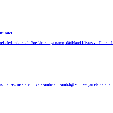
mfundet
tyrelseledamöter och föreslår tre nya namn, däribland Kivras vd Henrik 
nsluter sex mäklare till verksamheten, samtidigt som kedjan etablerar et