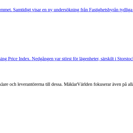
mmet. Samtidigt visar en ny undersökning från Fastighetsbyrån tydliga
ng Price Index. Nedgången var störst för lägenheter, särskilt i Storst
lare och leverantörerna till dessa. MäklarVärlden fokuserar även på alla