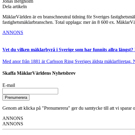
Jonas Bergholm
Dela artikeln
MäklarVärlden är en branschneutral tidning för Sveriges fastighetsmäk
fastighetsmäklarbranschen. Total upplaga: mer än 8 600 ex. MäklarV
ANNONS
Vet du vilken mäklarbyrå i Sverige som har funnits allra längst? 
Med anor från 1881 är Carlsson Ring Sveriges äldsta mäklarföretag. Nu s
Skaffa MäklarVärldens Nyhetsbrev
E-mail
Prenumerera
Genom att klicka på "Prenumerera" ger du samtycke till att vi sparar o
ANNONS
ANNONS