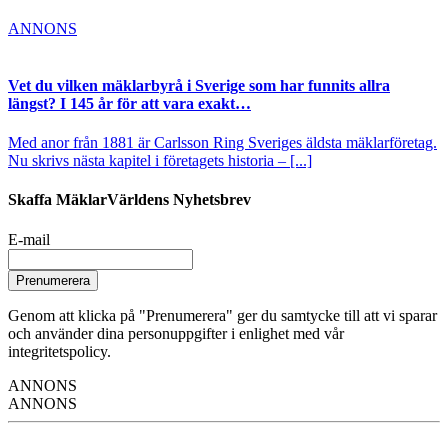
ANNONS
Vet du vilken mäklarbyrå i Sverige som har funnits allra
längst? I 145 år för att vara exakt…
Med anor från 1881 är Carlsson Ring Sveriges äldsta mäklarföretag.
Nu skrivs nästa kapitel i företagets historia – [...]
Skaffa MäklarVärldens Nyhetsbrev
E-mail
Prenumerera
Genom att klicka på "Prenumerera" ger du samtycke till att vi sparar
och använder dina personuppgifter i enlighet med vår
integritetspolicy.
ANNONS
ANNONS