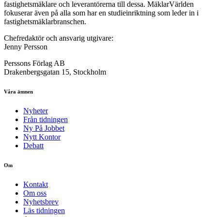
fastighetsmäklare och leverantörerna till dessa. MäklarVärlden
fokuserar även på alla som har en studieinriktning som leder in i
fastighetsmäklarbranschen.
Chefredaktör och ansvarig utgivare:
Jenny Persson
Perssons Förlag AB
Drakenbergsgatan 15, Stockholm
Våra ämnen
Nyheter
Från tidningen
Ny På Jobbet
Nytt Kontor
Debatt
Om
Kontakt
Om oss
Nyhetsbrev
Läs tidningen