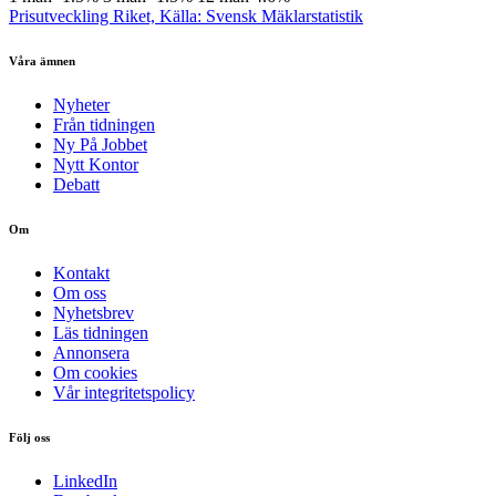
Prisutveckling Riket, Källa: Svensk Mäklarstatistik
Våra ämnen
Nyheter
Från tidningen
Ny På Jobbet
Nytt Kontor
Debatt
Om
Kontakt
Om oss
Nyhetsbrev
Läs tidningen
Annonsera
Om cookies
Vår integritetspolicy
Följ oss
LinkedIn