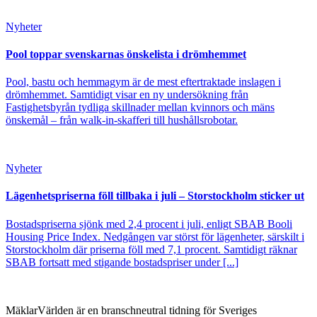
Nyheter
Pool toppar svenskarnas önskelista i drömhemmet
Pool, bastu och hemmagym är de mest eftertraktade inslagen i
drömhemmet. Samtidigt visar en ny undersökning från
Fastighetsbyrån tydliga skillnader mellan kvinnors och mäns
önskemål – från walk-in-skafferi till hushållsrobotar.
Nyheter
Lägenhetspriserna föll tillbaka i juli – Storstockholm sticker ut
Bostadspriserna sjönk med 2,4 procent i juli, enligt SBAB Booli
Housing Price Index. Nedgången var störst för lägenheter, särskilt i
Storstockholm där priserna föll med 7,1 procent. Samtidigt räknar
SBAB fortsatt med stigande bostadspriser under [...]
MäklarVärlden är en branschneutral tidning för Sveriges