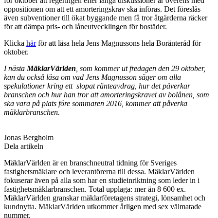
för oktober att r
egeringen efter långa diskussioner är överens med
oppositionen om att ett amorteringskrav ska införas. Det föreslås
även subventioner till ökat byggande men få tror åtgärderna räcker
för att dämpa pris- och låneutvecklingen för bostäder.
Klicka
här
för att läsa hela Jens Magnussons hela Boränteråd för
oktober.
I nästa
MäklarVärlden
, som kommer ut fredagen den 29 oktober,
kan du också läsa om vad Jens Magnusson säger om alla
spekulationer kring ett slopat ränteavdrag, hur det påverkar
branschen och hur han tror att
amorteringskravet av bolånen, som
ska vara på plats före sommaren 2016, kommer att påverka
mäklarbranschen.
Jonas Bergholm
Dela artikeln
MäklarVärlden är en branschneutral tidning för Sveriges
fastighetsmäklare och leverantörerna till dessa. MäklarVärlden
fokuserar även på alla som har en studieinriktning som leder in i
fastighetsmäklarbranschen. Total upplaga: mer än 8 600 ex.
MäklarVärlden granskar mäklarföretagens strategi, lönsamhet och
kundnytta. MäklarVärlden utkommer årligen med sex välmatade
nummer.