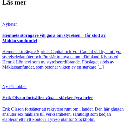
Läs mer
Nyheter
Hemnets storägare vill göra om styrelsen – får stöd av
Mäklarsamfundet
Hemnets storägare Sprints Capital och Vor Capital vill byta ut fyra
styrelseledamöter och föreslår tre nya namn, däribland Kivras vd
Henrik Lönnevi som ny styrelseordförande. Förslaget stöds av
Mäklarsamfundet, som betonar vikten av en starkare [...]
Ny På Jobbet
Erik Olsson fortsätter växa – stärker fyra orter
Erik Olsson fortsätter att rekrytera runt om i landet. Den här gången
ansluter sex mäklare till verksamheten, samtidigt som kedjan
etablerar ett nytt kontor i Tyresö utanför Stockholm.