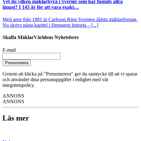
Vet du vilken mäklarbyrå i Sverige som har funnits allra
längst? I 145 år för att vara exakt…
Med anor från 1881 är Carlsson Ring Sveriges äldsta mäklarföretag.
Nu skrivs nästa kapitel i företagets historia – [...]
Skaffa MäklarVärldens Nyhetsbrev
E-mail
Prenumerera
Genom att klicka på "Prenumerera" ger du samtycke till att vi sparar
och använder dina personuppgifter i enlighet med vår
integritetspolicy.
ANNONS
ANNONS
Läs mer