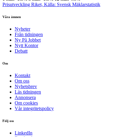
Prisutveckling Riket, Källa: Svensk Mäklarstatistik
Våra ämnen
Nyheter
Från tidningen
Ny På Jobbet
Nytt Kontor
Debatt
Om
Kontakt
Om oss
Nyhetsbrev
Läs tidningen
Annonsera
Om cookies
Vår integritetspolicy
Följ oss
LinkedIn