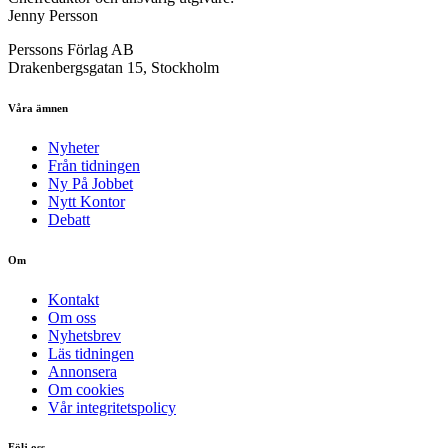
Jenny Persson
Perssons Förlag AB
Drakenbergsgatan 15, Stockholm
Våra ämnen
Nyheter
Från tidningen
Ny På Jobbet
Nytt Kontor
Debatt
Om
Kontakt
Om oss
Nyhetsbrev
Läs tidningen
Annonsera
Om cookies
Vår integritetspolicy
Följ oss