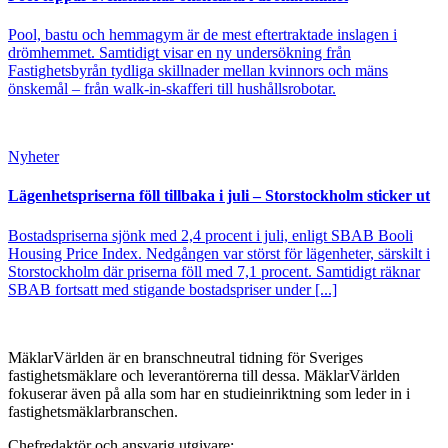
Pool, bastu och hemmagym är de mest eftertraktade inslagen i
drömhemmet. Samtidigt visar en ny undersökning från
Fastighetsbyrån tydliga skillnader mellan kvinnors och mäns
önskemål – från walk-in-skafferi till hushållsrobotar.
Nyheter
Lägenhetspriserna föll tillbaka i juli – Storstockholm sticker ut
Bostadspriserna sjönk med 2,4 procent i juli, enligt SBAB Booli
Housing Price Index. Nedgången var störst för lägenheter, särskilt i
Storstockholm där priserna föll med 7,1 procent. Samtidigt räknar
SBAB fortsatt med stigande bostadspriser under [...]
MäklarVärlden är en branschneutral tidning för Sveriges
fastighetsmäklare och leverantörerna till dessa. MäklarVärlden
fokuserar även på alla som har en studieinriktning som leder in i
fastighetsmäklarbranschen.
Chefredaktör och ansvarig utgivare: