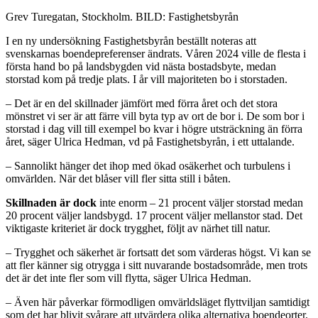
Grev Turegatan, Stockholm. BILD: Fastighetsbyrån
I en ny undersökning Fastighetsbyrån beställt noteras att
svenskarnas boendepreferenser ändrats. Våren 2024 ville de flesta i
första hand bo på landsbygden vid nästa bostadsbyte, medan
storstad kom på tredje plats. I år vill majoriteten bo i storstaden.
– Det är en del skillnader jämfört med förra året och det stora
mönstret vi ser är att färre vill byta typ av ort de bor i. De som bor i
storstad i dag vill till exempel bo kvar i högre utsträckning än förra
året, säger Ulrica Hedman, vd på Fastighetsbyrån, i ett uttalande.
– Sannolikt hänger det ihop med ökad osäkerhet och turbulens i
omvärlden. När det blåser vill fler sitta still i båten.
Skillnaden är dock
inte enorm – 21 procent väljer storstad medan
20 procent väljer landsbygd. 17 procent väljer mellanstor stad. Det
viktigaste kriteriet är dock trygghet, följt av närhet till natur.
– Trygghet och säkerhet är fortsatt det som värderas högst. Vi kan se
att fler känner sig otrygga i sitt nuvarande bostadsområde, men trots
det är det inte fler som vill flytta, säger Ulrica Hedman.
– Även här påverkar förmodligen omvärldsläget flyttviljan samtidigt
som det har blivit svårare att utvärdera olika alternativa boendeorter.