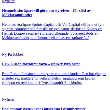
Nyheter
Hemnets storägare vill göra om styrelsen – får stöd av
Mäklarsamfundet
Hemnets storägare Sprints Capital och Vor Capital vill byta ut fyra
styrelseledamöter och föreslår tre nya namn, däribland Kivras vd
Henrik Lönnevi som ny styrelseordförande. Förslaget stöds av
Mäklarsamfundet, som betonar vikten av en starkare [...]
Ny På Jobbet
Erik Olsson fortsätter växa – stärker fyra orter
Erik Olsson fortsätter att rekrytera runt om i landet. Den här gången
ansluter sex mäklare till verksamheten, samtidigt som kedjan
etablerar ett nytt kontor i Tyresö utanför Stockholm.
Nyheter
Pool toppar svenskarnas önskelista i drömhemmet