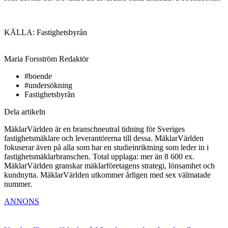
KÄLLA: Fastighetsbyrån
Maria Forsström
Redaktör
#boende
#undersökning
Fastighetsbyrån
Dela artikeln
MäklarVärlden är en branschneutral tidning för Sveriges
fastighetsmäklare och leverantörerna till dessa. MäklarVärlden
fokuserar även på alla som har en studieinriktning som leder in i
fastighetsmäklarbranschen. Total upplaga: mer än 8 600 ex.
MäklarVärlden granskar mäklarföretagens strategi, lönsamhet och
kundnytta. MäklarVärlden utkommer årligen med sex välmatade
nummer.
ANNONS