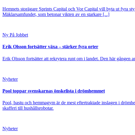
Hemnets storägare Sprints Capital och Vor Capital vill byta ut fyra s
Mäklarsamfundet, som betonar vikten av en starkare [...]
Ny På Jobbet
Erik Olsson fortsätter växa – stärker fyra orter
Erik Olsson fortsätter att rekrytera runt om i landet. Den här gången a
Nyheter
Pool toppar svenskarnas önskelista i drömhemmet
Pool, bastu och hemmagym är de mest eftertraktade inslagen i drömhe
skafferi till hushållsrobotar.
Nyheter