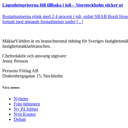
Lägenhetspriserna föll tillbaka i juli – Storstockholm sticker ut
Bostadspriserna sjönk med 2,4 procent i juli, enligt SBAB Booli Housi
fortsatt med stigande bostadspriser under [...]
MäklarVärlden är en branschneutral tidning för Sveriges fastighetsmäk
fastighetsmäklarbranschen.
Chefredaktör och ansvarig utgivare:
Jenny Persson
Perssons Förlag AB
Drakenbergsgatan 15, Stockholm
Våra ämnen
Nyheter
Från tidningen
Ny På Jobbet
Nytt Kontor
Debatt