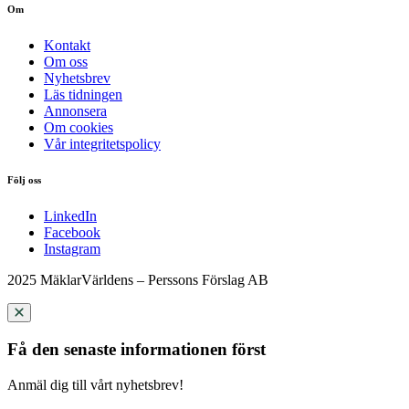
Om
Kontakt
Om oss
Nyhetsbrev
Läs tidningen
Annonsera
Om cookies
Vår integritetspolicy
Följ oss
LinkedIn
Facebook
Instagram
2025 MäklarVärldens – Perssons Förslag AB
Få den senaste informationen först
Anmäl dig till vårt nyhetsbrev!