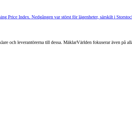
ng Price Index. Nedgången var störst för lägenheter, särskilt i Storst
lare och leverantörerna till dessa. MäklarVärlden fokuserar även på alla