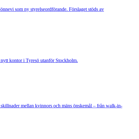
Lönnevi som ny styrelseordförande. Förslaget stöds av
t nytt kontor i Tyresö utanför Stockholm.
 skillnader mellan kvinnors och mäns önskemål – från walk-in-