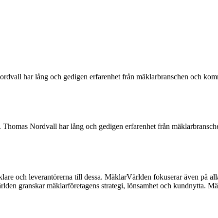
rdvall har lång och gedigen erfarenhet från mäklarbranschen och kom
. Thomas Nordvall har lång och gedigen erfarenhet från mäklarbransc
lare och leverantörerna till dessa. MäklarVärlden fokuserar även på alla
ärlden granskar mäklarföretagens strategi, lönsamhet och kundnytta.