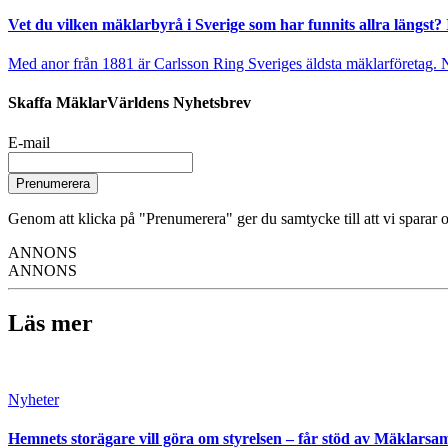
Vet du vilken mäklarbyrå i Sverige som har funnits allra längst? 
Med anor från 1881 är Carlsson Ring Sveriges äldsta mäklarföretag. Nu s
Skaffa MäklarVärldens Nyhetsbrev
E-mail
Prenumerera
Genom att klicka på "Prenumerera" ger du samtycke till att vi sparar o
ANNONS
ANNONS
Läs mer
Nyheter
Hemnets storägare vill göra om styrelsen – får stöd av Mäklarsa