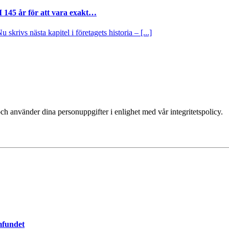
I 145 år för att vara exakt…
krivs nästa kapitel i företagets historia – [...]
ch använder dina personuppgifter i enlighet med vår integritetspolicy.
mfundet