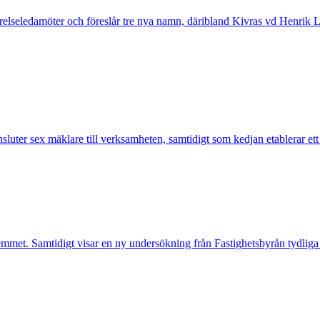
tyrelseledamöter och föreslår tre nya namn, däribland Kivras vd Henrik 
nsluter sex mäklare till verksamheten, samtidigt som kedjan etablerar et
mmet. Samtidigt visar en ny undersökning från Fastighetsbyrån tydliga