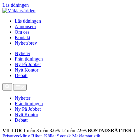
Läs tidningen
Läs tidningen
Annonsera
Om oss
Kontakt
Nyhetsbrev
Nyheter
Från tidningen
Ny På Jobbet
Nytt Kontor
Debatt
Nyheter
Från tidningen
Ny På Jobbet
Nytt Kontor
Debatt
VILLOR
1 mån
3 mån
3.6%
12 mån
2.9%
BOSTADSRÄTTER
1
Prisutveckling Riket, Källa: Svensk Mäklarstatistik