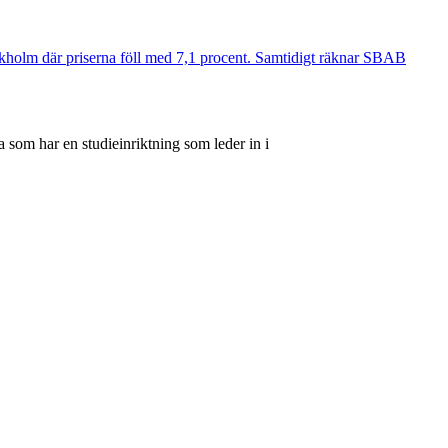
ockholm där priserna föll med 7,1 procent. Samtidigt räknar SBAB
 som har en studieinriktning som leder in i