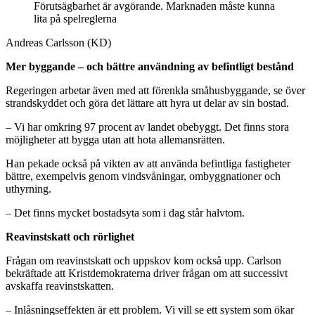
Förutsägbarhet är avgörande. Marknaden måste kunna
lita på spelreglerna
Andreas Carlsson (KD)
Mer byggande – och bättre användning av befintligt bestånd
Regeringen arbetar även med att förenkla småhusbyggande, se över
strandskyddet och göra det lättare att hyra ut delar av sin bostad.
– Vi har omkring 97 procent av landet obebyggt. Det finns stora
möjligheter att bygga utan att hota allemansrätten.
Han pekade också på vikten av att använda befintliga fastigheter
bättre, exempelvis genom vindsvåningar, ombyggnationer och
uthyrning.
– Det finns mycket bostadsyta som i dag står halvtom.
Reavinstskatt och rörlighet
Frågan om reavinstskatt och uppskov kom också upp. Carlson
bekräftade att Kristdemokraterna driver frågan om att successivt
avskaffa reavinstskatten.
– Inlåsningseffekten är ett problem. Vi vill se ett system som ökar