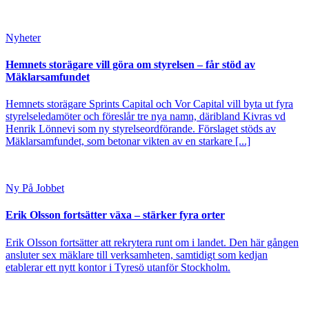
Nyheter
Hemnets storägare vill göra om styrelsen – får stöd av
Mäklarsamfundet
Hemnets storägare Sprints Capital och Vor Capital vill byta ut fyra
styrelseledamöter och föreslår tre nya namn, däribland Kivras vd
Henrik Lönnevi som ny styrelseordförande. Förslaget stöds av
Mäklarsamfundet, som betonar vikten av en starkare [...]
Ny På Jobbet
Erik Olsson fortsätter växa – stärker fyra orter
Erik Olsson fortsätter att rekrytera runt om i landet. Den här gången
ansluter sex mäklare till verksamheten, samtidigt som kedjan
etablerar ett nytt kontor i Tyresö utanför Stockholm.