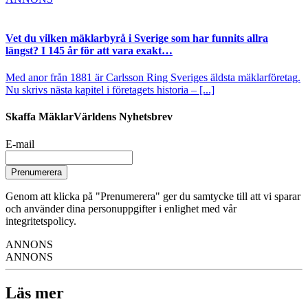
Vet du vilken mäklarbyrå i Sverige som har funnits allra
längst? I 145 år för att vara exakt…
Med anor från 1881 är Carlsson Ring Sveriges äldsta mäklarföretag.
Nu skrivs nästa kapitel i företagets historia – [...]
Skaffa MäklarVärldens Nyhetsbrev
E-mail
Prenumerera
Genom att klicka på "Prenumerera" ger du samtycke till att vi sparar
och använder dina personuppgifter i enlighet med vår
integritetspolicy.
ANNONS
ANNONS
Läs mer