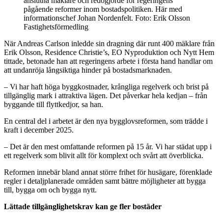
anslutna mäklare och redogjorde för regeringens
pågående reformer inom bostadspolitiken. Här med
informationschef Johan Nordenfelt. Foto: Erik Olsson
Fastighetsförmedling
När Andreas Carlson inledde sin dragning där runt 400 mäklare från
Erik Olsson, Residence Christie’s, EO Nyproduktion och Nytt Hem
tittade, betonade han att regeringens arbete i första hand handlar om
att undanröja långsiktiga hinder på bostadsmarknaden.
– Vi har haft höga byggkostnader, krångliga regelverk och brist på
tillgänglig mark i attraktiva lägen. Det påverkar hela kedjan – från
byggande till flyttkedjor, sa han.
En central del i arbetet är den nya bygglovsreformen, som trädde i
kraft i december 2025.
– Det är den mest omfattande reformen på 15 år. Vi har städat upp i
ett regelverk som blivit allt för komplext och svårt att överblicka.
Reformen innebär bland annat större frihet för husägare, förenklade
regler i detaljplanerade områden samt bättre möjligheter att bygga
till, bygga om och bygga nytt.
Lättade tillgänglighetskrav kan ge fler bostäder