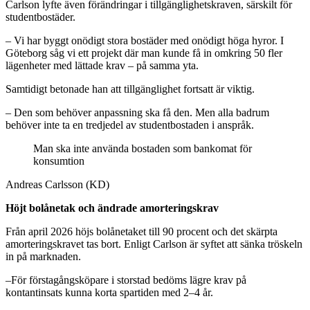
Carlson lyfte även förändringar i tillgänglighetskraven, särskilt för
studentbostäder.
– Vi har byggt onödigt stora bostäder med onödigt höga hyror. I
Göteborg såg vi ett projekt där man kunde få in omkring 50 fler
lägenheter med lättade krav – på samma yta.
Samtidigt betonade han att tillgänglighet fortsatt är viktig.
– Den som behöver anpassning ska få den. Men alla badrum
behöver inte ta en tredjedel av studentbostaden i anspråk.
Man ska inte använda bostaden som bankomat för
konsumtion
Andreas Carlsson (KD)
Höjt bolånetak och ändrade amorteringskrav
Från april 2026 höjs bolånetaket till 90 procent och det skärpta
amorteringskravet tas bort. Enligt Carlson är syftet att sänka tröskeln
in på marknaden.
–För förstagångsköpare i storstad bedöms lägre krav på
kontantinsats kunna korta spartiden med 2–4 år.