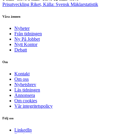
Prisutveckling Riket, Källa: Svensk Mäklarstatistik
Våra ämnen
Nyheter
Från tidningen
Ny På Jobbet
Nytt Kontor
Debatt
Om
Kontakt
Om oss
Nyhetsbrev
Läs tidningen
Annonsera
Om cookies
Vår integritetspolicy
Följ oss
LinkedIn