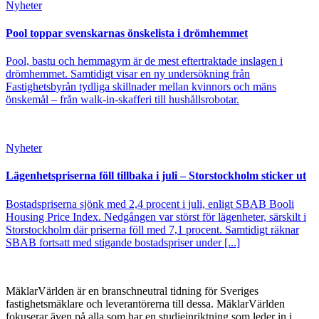
Nyheter
Pool toppar svenskarnas önskelista i drömhemmet
Pool, bastu och hemmagym är de mest eftertraktade inslagen i
drömhemmet. Samtidigt visar en ny undersökning från
Fastighetsbyrån tydliga skillnader mellan kvinnors och mäns
önskemål – från walk-in-skafferi till hushållsrobotar.
Nyheter
Lägenhetspriserna föll tillbaka i juli – Storstockholm sticker ut
Bostadspriserna sjönk med 2,4 procent i juli, enligt SBAB Booli
Housing Price Index. Nedgången var störst för lägenheter, särskilt i
Storstockholm där priserna föll med 7,1 procent. Samtidigt räknar
SBAB fortsatt med stigande bostadspriser under [...]
MäklarVärlden är en branschneutral tidning för Sveriges
fastighetsmäklare och leverantörerna till dessa. MäklarVärlden
fokuserar även på alla som har en studieinriktning som leder in i