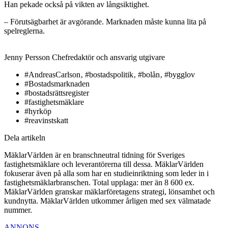
Han pekade också på vikten av långsiktighet.
– Förutsägbarhet är avgörande. Marknaden måste kunna lita på
spelreglerna.
Jenny Persson
Chefredaktör och ansvarig utgivare
#AndreasCarlson‚ #bostadspolitik‚ #bolån‚ #bygglov
#Bostadsmarknaden
#bostadsrättsregister
#fastighetsmäklare
#hyrköp
#reavinstskatt
Dela artikeln
MäklarVärlden är en branschneutral tidning för Sveriges
fastighetsmäklare och leverantörerna till dessa. MäklarVärlden
fokuserar även på alla som har en studieinriktning som leder in i
fastighetsmäklarbranschen. Total upplaga: mer än 8 600 ex.
MäklarVärlden granskar mäklarföretagens strategi, lönsamhet och
kundnytta. MäklarVärlden utkommer årligen med sex välmatade
nummer.
ANNONS