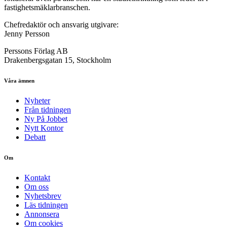
fastighetsmäklarbranschen.
Chefredaktör och ansvarig utgivare:
Jenny Persson
Perssons Förlag AB
Drakenbergsgatan 15, Stockholm
Våra ämnen
Nyheter
Från tidningen
Ny På Jobbet
Nytt Kontor
Debatt
Om
Kontakt
Om oss
Nyhetsbrev
Läs tidningen
Annonsera
Om cookies